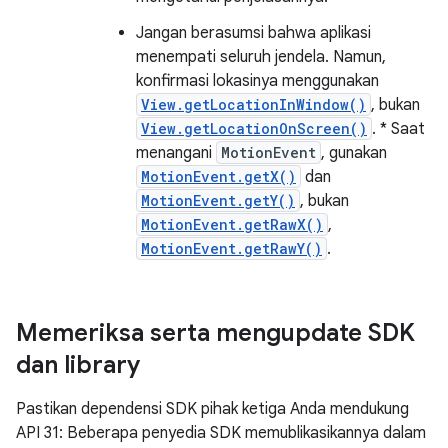
Jangan berasumsi bahwa aplikasi
menempati seluruh jendela. Namun,
konfirmasi lokasinya menggunakan
View.getLocationInWindow()
, bukan
View.getLocationOnScreen()
. * Saat
menangani
MotionEvent
, gunakan
MotionEvent.getX()
dan
MotionEvent.getY()
, bukan
MotionEvent.getRawX()
,
MotionEvent.getRawY()
.
Memeriksa serta mengupdate SDK
dan library
Pastikan dependensi SDK pihak ketiga Anda mendukung
API 31: Beberapa penyedia SDK memublikasikannya dalam