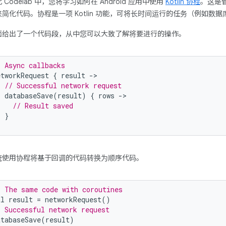
 Codelab 中，您将学习如何在 Android 应用中使用
Kotlin 协程
。这是
来简化代码。协程是一项 Kotlin 功能，可将长时间运行的任务（例如
面给出了一个代码段，从中您可以大致了解将要进行的操作。
/ Async callbacks
etworkRequest 
{
 result 
->
// Successful network request
  databaseSave
(
result
)
{
 rows 
->
// Result saved
}
统使用协程将基于回调的代码转换为顺序代码。
/ The same code with coroutines
al result 
=
 networkRequest
()
/ Successful network request
atabaseSave
(
result
)