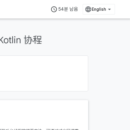
access_time
54분 남음
otlin 协程