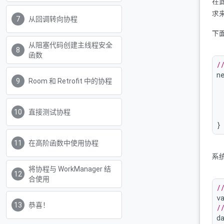
在此
求
从回调转向协程
下
从阻塞代码创建主线程安全
函数
/
n
Room 和 Retrofit 中的协程
 
直接测试协程
}
在高阶函数中使用协程
系
将协程与 WorkManager 结
合使用
/
v
恭喜！
/
d