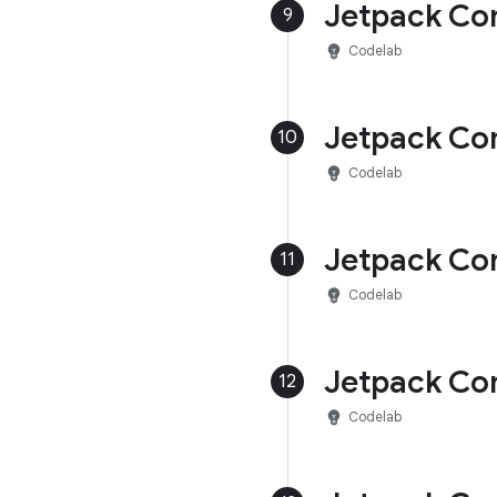
Jetpack C
9
emoji_objects
Codelab
Jetpack 
10
emoji_objects
Codelab
Jetpack
11
emoji_objects
Codelab
Jetpack Co
12
emoji_objects
Codelab