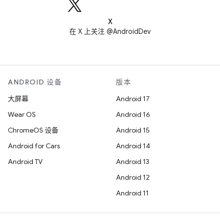
X
在 X 上关注 @AndroidDev
ANDROID 设备
版本
大屏幕
Android 17
Wear OS
Android 16
ChromeOS 设备
Android 15
Android for Cars
Android 14
Android TV
Android 13
Android 12
Android 11