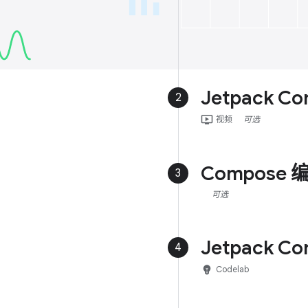
Jetpack C
2
ondemand_video
视频
可选
Compose
3
可选
Jetpack 
4
emoji_objects
Codelab