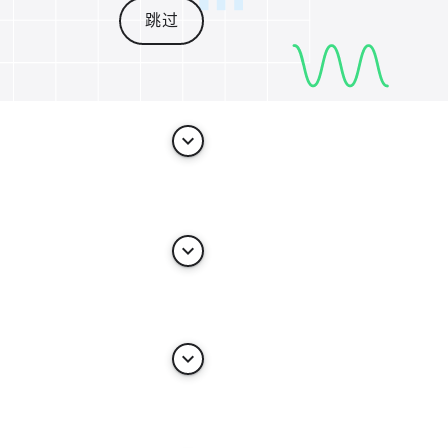
跳过
keyboard_arrow_down
keyboard_arrow_down
keyboard_arrow_down