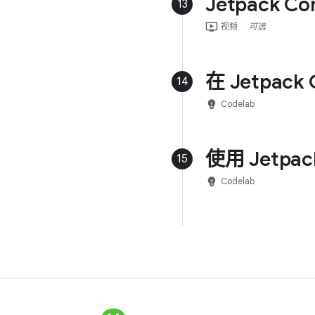
Jetpack 
13
ondemand_video
视频
可选
在 Jetpac
14
emoji_objects
Codelab
使用 Jetp
15
emoji_objects
Codelab