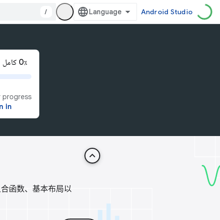
/
Android Studio
‫0٪ کامل شده است
 progress
n in
keyboard_arrow_up
组合函数、基本布局以