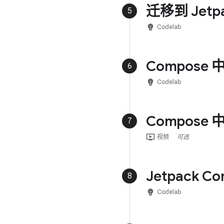
迁移到 Jetpa
5
emoji_objects
Codelab
Compose
6
emoji_objects
Codelab
Compose
7
ondemand_video
视频
可选
Jetpack 
8
emoji_objects
Codelab