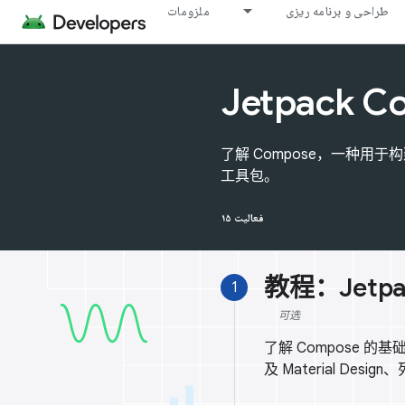
طراحی و برنامه ریزی
ملزومات
Jetpack C
了解 Compose，一种用于构建
工具包。
۱۵ فعالیت
教程：Jetpa
1
可选
了解 Compose
及 Material Des