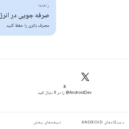
راهنما
صرفه جویی در انرژ
مصرف باتری را حفظ کنید
X
AndroidDev@ را در X دنبال کنید
دستگاه‌های ANDROID
نسخه‌های پخش