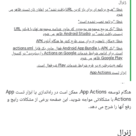
ژنرال
خطا: "هیچ برنامه ای برای باز کردن URL یافت نشد" در اعلان نان تست ظاهر می
شود
خطا: "برنامه نصب نشده است"
خطا: "یک مرجع مجموعه موجودی که حاوی شناسه مجموعه نهاد یا فیلتر URL
نیست، یافت نشد." در Android Studio ظاهر می شود
خطا: «مکان نامعتبر» برای سند طرح کنش‌ها هنگام آپلود APK
خطا: "یک APK یا Android App Bundle فعال حاوی یک فایل actions.xml
است. برای ادامه، شرایط خدمات Actions on Google را بپذیرید." در کنسول
Google Play ظاهر می شود
دکمه «پذیرفتن» در فرم شرایط خدمات Play غیرفعال است.
ابزار تست App Actions
هنگام توسعه App Actions، ممکن است در راه‌اندازی یا ابزار تست App
Actions با مشکلاتی مواجه شوید. این صفحه برخی از مشکلات رایج و
رفع آنها را شرح می دهد.
ژنرال