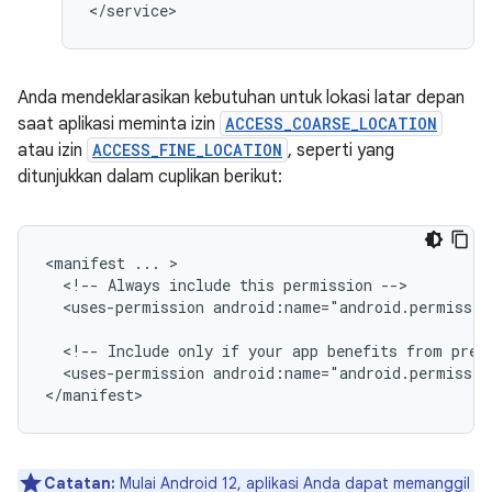
Anda mendeklarasikan kebutuhan untuk lokasi latar depan
saat aplikasi meminta izin
ACCESS_COARSE_LOCATION
atau izin
ACCESS_FINE_LOCATION
, seperti yang
ditunjukkan dalam cuplikan berikut:
<manifest
...
<!--
Always
include
this
permission
<uses-permission
android:name="android.permissio
<!--
Include
only
if
your
app
benefits
from
prec
<uses-permission
android:name="android.permissio
Catatan:
Mulai Android 12, aplikasi Anda dapat memanggil