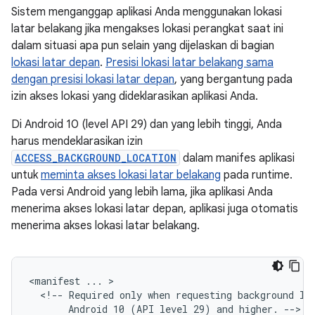
Sistem menganggap aplikasi Anda menggunakan lokasi
latar belakang jika mengakses lokasi perangkat saat ini
dalam situasi apa pun selain yang dijelaskan di bagian
lokasi latar depan
.
Presisi lokasi latar belakang sama
dengan presisi lokasi latar depan
, yang bergantung pada
izin akses lokasi yang dideklarasikan aplikasi Anda.
Di Android 10 (level API 29) dan yang lebih tinggi, Anda
harus mendeklarasikan izin
ACCESS_BACKGROUND_LOCATION
dalam manifes aplikasi
untuk
meminta akses lokasi latar belakang
pada runtime.
Pada versi Android yang lebih lama, jika aplikasi Anda
menerima akses lokasi latar depan, aplikasi juga otomatis
menerima akses lokasi latar belakang.
<manifest
...
<!--
Required
only
when
requesting
background
lo
Android
10
(API
level
29)
and
higher.