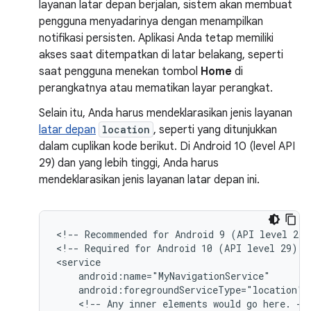
layanan latar depan berjalan, sistem akan membuat
pengguna menyadarinya dengan menampilkan
notifikasi persisten. Aplikasi Anda tetap memiliki
akses saat ditempatkan di latar belakang, seperti
saat pengguna menekan tombol
Home
di
perangkatnya atau mematikan layar perangkat.
Selain itu, Anda harus mendeklarasikan jenis layanan
latar depan
location
, seperti yang ditunjukkan
dalam cuplikan kode berikut. Di Android 10 (level API
29) dan yang lebih tinggi, Anda harus
mendeklarasikan jenis layanan latar depan ini.
<!--
Recommended
for
Android
9
(API
level
28)
<!--
Required
for
Android
10
(API
level
29)
a
android:foregroundServiceType="location"
<!--
Any
inner
elements
would
go
here.
-->