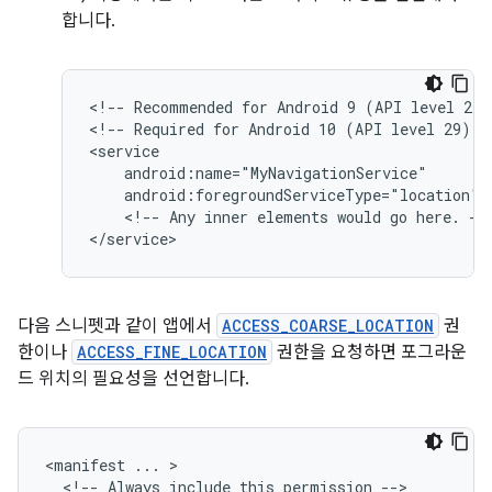
합니다.
<!--
Recommended
for
Android
9
(API
level
28)
<!--
Required
for
Android
10
(API
level
29)
a
android:foregroundServiceType="location"
<!--
Any
inner
elements
would
go
here.
-->
다음 스니펫과 같이 앱에서
ACCESS_COARSE_LOCATION
권
한이나
ACCESS_FINE_LOCATION
권한을 요청하면 포그라운
드 위치의 필요성을 선언합니다.
<manifest
...
<!--
Always
include
this
permission