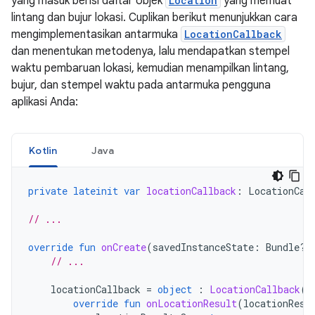
yang masuk berisi daftar objek
Location
yang memuat
lintang dan bujur lokasi. Cuplikan berikut menunjukkan cara
mengimplementasikan antarmuka
LocationCallback
dan menentukan metodenya, lalu mendapatkan stempel
waktu pembaruan lokasi, kemudian menampilkan lintang,
bujur, dan stempel waktu pada antarmuka pengguna
aplikasi Anda:
Kotlin
Java
private
lateinit
var
locationCallback
:
LocationCal
// ...
override
fun
onCreate
(
savedInstanceState
:
Bundle?)
// ...
locationCallback
=
object
:
LocationCallback
()
override
fun
onLocationResult
(
locationResu