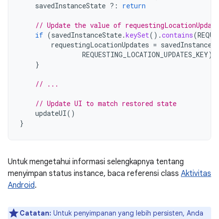
savedInstanceState
?:
return
// Update the value of requestingLocationUpdat
if
(
savedInstanceState
.
keySet
().
contains
(
REQUE
requestingLocationUpdates
=
savedInstanceS
REQUESTING_LOCATION_UPDATES_KEY
)
}
// ...
// Update UI to match restored state
updateUI
()
}
Untuk mengetahui informasi selengkapnya tentang
menyimpan status instance, baca referensi class
Aktivitas
Android
.
Catatan:
Untuk penyimpanan yang lebih persisten, Anda