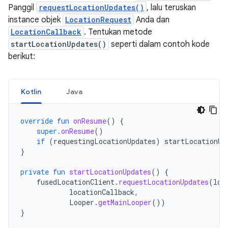
Panggil
requestLocationUpdates()
, lalu teruskan
instance objek
LocationRequest
Anda dan
LocationCallback
. Tentukan metode
startLocationUpdates()
seperti dalam contoh kode
berikut:
Kotlin
Java
override
fun
onResume
()
{
super
.
onResume
()
if
(
requestingLocationUpdates
)
startLocationUp
}
private
fun
startLocationUpdates
()
{
fusedLocationClient
.
requestLocationUpdates
(
loc
locationCallback
,
Looper
.
getMainLooper
())
}