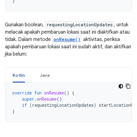
}
Gunakan boolean,
requestingLocationUpdates
, untuk
melacak apakah pembaruan lokasi saat ini diaktifkan atau
tidak. Dalam metode
onResume()
aktivitas, periksa
apakah pembaruan lokasi saat ini sudah aktif, dan aktifkan
jika belum:
Kotlin
Java
override
fun
onResume
()
{
super
.
onResume
()
if
(
requestingLocationUpdates
)
startLocationUp
}