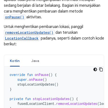
sedang berjalan di latar belakang. Bagian ini menunjukkan
cara menghentikan pembaruan dalam metode
onPause()
aktivitas.
Untuk menghentikan pembaruan lokasi, panggil
removeLocationUpdates()
dan teruskan
LocationCallback
padanya, seperti dalam contoh kode
berikut:
Kotlin
Java
override
fun
onPause
()
{
super
.
onPause
()
stopLocationUpdates
()
}
private
fun
stopLocationUpdates
()
{
fusedLocationClient
.
removeLocationUpdates
(
loca