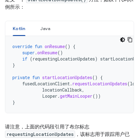
例所示：
Kotlin
Java
override
fun
onResume
()
{
super
.
onResume
()
if
(
requestingLocationUpdates
)
startLocationUp
}
private
fun
startLocationUpdates
()
{
fusedLocationClient
.
requestLocationUpdates
(
loc
locationCallback
,
Looper
.
getMainLooper
())
}
请注意，上面的代码段引用了布尔标志
requestingLocationUpdates
，该标志用于跟踪用户已