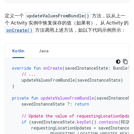
定义一个
updateValuesFromBundle()
方法，以从上一
个 Activity 实例中恢复保存的值（如果有）。从 Activity 的
onCreate()
方法调用上述方法，如以下代码示例所示：
Kotlin
Java
override
fun
onCreate
(
savedInstanceState
:
Bundle?)
// ...
updateValuesFromBundle
(
savedInstanceState
)
}
private
fun
updateValuesFromBundle
(
savedInstanceSt
savedInstanceState
?:
return
// Update the value of requestingLocationUpdat
if
(
savedInstanceState
.
keySet
().
contains
(
REQUE
requestingLocationUpdates
=
savedInstanceS
REQUESTING_LOCATION_UPDATES_KEY
)