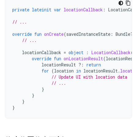
private
lateinit
var
locationCallback
:
LocationCal
// ...
override
fun
onCreate
(
savedInstanceState
:
Bundle?)
// ...
locationCallback
=
object
:
LocationCallback
()
override
fun
onLocationResult
(
locationResu
locationResult
?:
return
for
(
location
in
locationResult
.
locati
// Update UI with location data
// ...
}
}
}
}