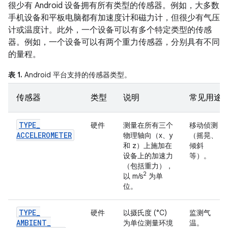
很少有 Android 设备拥有所有类型的传感器。例如，大多数
手机设备和平板电脑都有加速度计和磁力计，但很少有气压
计或温度计。此外，一个设备可以有多个特定类型的传感
器。例如，一个设备可以有两个重力传感器，分别具有不同
的量程。
表 1.
Android 平台支持的传感器类型。
传感器
类型
说明
常见用途
TYPE
_
硬件
测量在所有三个
移动侦测
ACCELEROMETER
物理轴向（x、y
（摇晃、
和 z）上施加在
倾斜
设备上的加速力
等）。
（包括重力），
2
以 m/s
为单
位。
TYPE
_
硬件
以摄氏度 (°C)
监测气
AMBIENT
_
为单位测量环境
温。