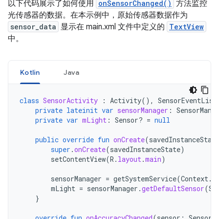
以下代码展示了如何使用
onSensorChanged()
方法监控
光传感器的数据。在本示例中，原始传感器数据作为
sensor_data
显示在 main.xml 文件中定义的
TextView
中。
Kotlin
Java
class
SensorActivity
:
Activity
(),
SensorEventList
private
lateinit
var
sensorManager
:
SensorMana
private
var
mLight
:
Sensor? 
=
null
public
override
fun
onCreate
(
savedInstanceStat
super
.
onCreate
(
savedInstanceState
)
setContentView
(
R
.
layout
.
main
)
sensorManager
=
getSystemService
(
Context
.
S
mLight
=
sensorManager
.
getDefaultSensor
(
Se
}
override
fun
onAccuracyChanged
(
sensor
:
Sensor
,