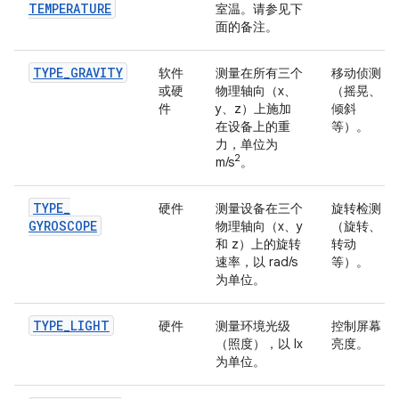
TEMPERATURE
室温。请参见下
面的备注。
TYPE
_
GRAVITY
软件
测量在所有三个
移动侦测
或硬
物理轴向（x、
（摇晃、
件
y、z）上施加
倾斜
在设备上的重
等）。
力，单位为
2
m/s
。
TYPE
_
硬件
测量设备在三个
旋转检测
GYROSCOPE
物理轴向（x、y
（旋转、
和 z）上的旋转
转动
速率，以 rad/s
等）。
为单位。
TYPE
_
LIGHT
硬件
测量环境光级
控制屏幕
（照度），以 lx
亮度。
为单位。