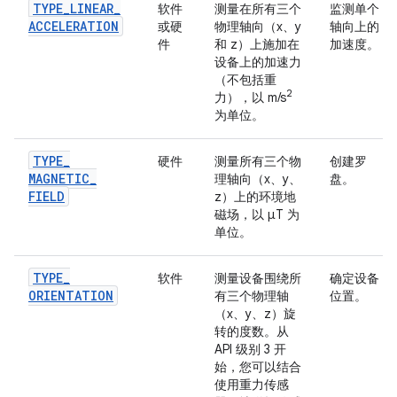
TYPE
_
LINEAR
_
软件
测量在所有三个
监测单个
ACCELERATION
或硬
物理轴向（x、y
轴向上的
件
和 z）上施加在
加速度。
设备上的加速力
（不包括重
2
力），以 m/s
为单位。
TYPE
_
硬件
测量所有三个物
创建罗
MAGNETIC
_
理轴向（x、y、
盘。
FIELD
z）上的环境地
磁场，以 μT 为
单位。
TYPE
_
软件
测量设备围绕所
确定设备
ORIENTATION
有三个物理轴
位置。
（x、y、z）旋
转的度数。从
API 级别 3 开
始，您可以结合
使用重力传感