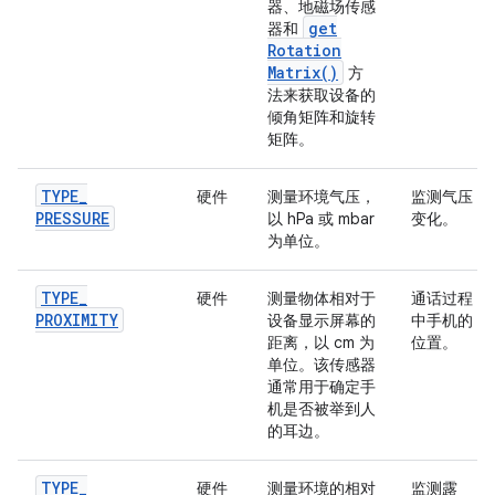
器、地磁场传感
get
器和
Rotation
Matrix(
)
方
法来获取设备的
倾角矩阵和旋转
矩阵。
TYPE
_
硬件
测量环境气压，
监测气压
PRESSURE
以 hPa 或 mbar
变化。
为单位。
TYPE
_
硬件
测量物体相对于
通话过程
PROXIMITY
设备显示屏幕的
中手机的
距离，以 cm 为
位置。
单位。该传感器
通常用于确定手
机是否被举到人
的耳边。
TYPE
_
硬件
测量环境的相对
监测露