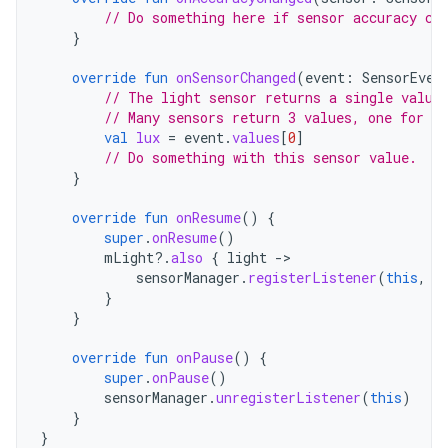
// Do something here if sensor accuracy ch
}
override
fun
onSensorChanged
(
event
:
SensorEven
// The light sensor returns a single value
// Many sensors return 3 values, one for ea
val
lux
=
event
.
values
[
0
]
// Do something with this sensor value.
}
override
fun
onResume
()
{
super
.
onResume
()
mLight
?.
also
{
light
-
sensorManager
.
registerListener
(
this
,
l
}
}
override
fun
onPause
()
{
super
.
onPause
()
sensorManager
.
unregisterListener
(
this
)
}
}