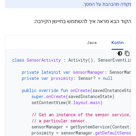
נקודה מהבהבת על המסך.
הקוד הבא מראה איך להשתמש בחיישן הקירבה:
Java
Kotlin
class
SensorActivity
:
Activity
(),
SensorEventList
private
lateinit
var
sensorManager
:
SensorMana
private
var
proximity
:
Sensor? 
=
null
public
override
fun
onCreate
(
savedInstanceStat
super
.
onCreate
(
savedInstanceState
)
setContentView
(
R
.
layout
.
main
)
// Get an instance of the sensor service, 
// a particular sensor.
sensorManager
=
getSystemService
(
Context
.
S
proximity
=
sensorManager
.
getDefaultSensor