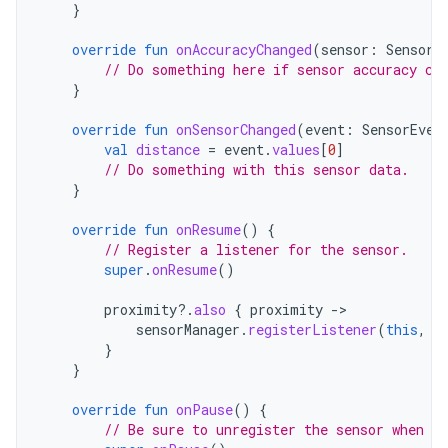
}
override
fun
onAccuracyChanged
(
sensor
:
Sensor
,
// Do something here if sensor accuracy ch
}
override
fun
onSensorChanged
(
event
:
SensorEven
val
distance
=
event
.
values
[
0
]
// Do something with this sensor data.
}
override
fun
onResume
()
{
// Register a listener for the sensor.
super
.
onResume
()
proximity
?.
also
{
proximity
-
sensorManager
.
registerListener
(
this
,
p
}
}
override
fun
onPause
()
{
// Be sure to unregister the sensor when th