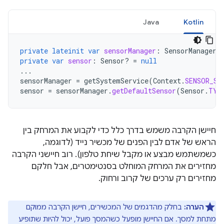
Java
Kotlin
private
lateinit
var
sensorManager
:
SensorManager
private
var
sensor
:
Sensor? 
=
null
...
sensorManager
=
getSystemService
(
Context
.
SENSOR_SE
sensor
=
sensorManager
.
getDefaultSensor
(
Sensor
.
TYP
חיישן הקרבה משמש בדרך כלל כדי לקבוע את המרחק בין
הראש של אדם לבין הפנים של מכשיר נייד (לדוגמה,
כשמשתמש מבצע או מקבל שיחת טלפון). רוב חיישני הקרבה
מחזירים את המרחק המוחלט בסנטימטרים, אבל חלקם
מחזירים רק ערכים של קרוב ורחוק.
הערה:
בחלק מהדגמים של המכשירים, חיישן הקרבה ממוקם
מתחת למסך. אם החיישן מופעל כשהמסך פועל, יכול להיות שתופיע