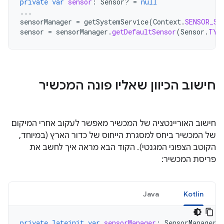
private
var
sensor
:
Sensor? 
=
null
...
sensorManager
=
getSystemService
(
Context
.
SENSOR_SE
sensor
=
sensorManager
.
getDefaultSensor
(
Sensor
.
TYP
חישוב הכיוון שאליו פונה המכשיר
חישוב האוריינטציה של המכשיר מאפשר לעקוב אחרי המיקום
של המכשיר ביחס למסגרת הייחוס של כדור הארץ (במיוחד,
הקוטב הצפוני המגנטי). הקוד הבא מראה איך לחשב את
פריסת המכשיר:
Java
Kotlin
private
lateinit
var
sensorManager
:
SensorManager