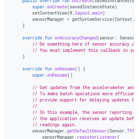
public
override
fun
onCreate
(
savedInstanceStat
super
.
onCreate
(
savedInstanceState
)
setContentView
(
R
.
layout
.
main
)
sensorManager
=
getSystemService
(
Context
.
S
}
override
fun
onAccuracyChanged
(
sensor
:
Sensor
,
// Do something here if sensor accuracy ch
// You must implement this callback in you
}
override
fun
onResume
()
{
super
.
onResume
()
// Get updates from the accelerometer and 
// To make batch operations more efficient
// provide support for delaying updates to 
//
// In this example, the sensor reporting d
// the application receives an update befo
// readings again.
sensorManager
.
getDefaultSensor
(
Sensor
.
TYPE
sensorManager
.
registerListener
(