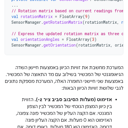
...
// Rotation matrix based on current readings from 
val
rotationMatrix
=
FloatArray
(
9
)
SensorManager
.
getRotationMatrix
(
rotationMatrix
,
nu
// Express the updated rotation matrix as three or
val
orientationAngles
=
FloatArray
(
3
)
SensorManager
.
getOrientation
(
rotationMatrix
,
orien
המערכת מחשבת את זוויות הכיוון באמצעות חיישן השדה
הגיאומגנטי של המכשיר בשילוב עם מד התאוצה של המכשיר.
באמצעות שני חיישני החומרה האלה, המערכת מספקת נתונים
לגבי שלושת זוויות הכיוון הבאות:
אזימוט (מעלות הסיבוב סביב ציר ‎-z).
הזווית
בין כיוון המצפן הנוכחי של המכשיר לבין הצפון
המגנטי. אם הקצה העליון של המכשיר פונה צפונה,
האזימוט הוא 0 מעלות. אם הקצה העליון פונה
דרומה, האזימוט הוא 180 מעלות. באופן דומה, אם