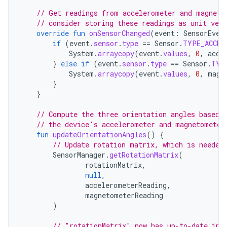
// Get readings from accelerometer and magneto
// consider storing these readings as unit vect
override
fun
onSensorChanged
(
event
:
SensorEven
if
(
event
.
sensor
.
type
==
Sensor
.
TYPE_ACCEL
System
.
arraycopy
(
event
.
values
,
0
,
acce
}
else
if
(
event
.
sensor
.
type
==
Sensor
.
TYP
System
.
arraycopy
(
event
.
values
,
0
,
magn
}
}
// Compute the three orientation angles based 
// the device's accelerometer and magnetometer
fun
updateOrientationAngles
()
{
// Update rotation matrix, which is needed
SensorManager
.
getRotationMatrix
(
rotationMatrix
,
null
,
accelerometerReading
,
magnetometerReading
)
// "rotationMatrix" now has up-to-date inf