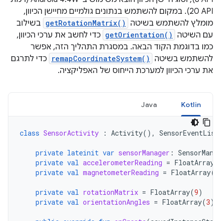
API‏ 20). במקום להשתמש בנתונים גולמיים מחיישן הכיוון,
מומלץ להשתמש בשיטה
getRotationMatrix()
בשילוב
עם השיטה
getOrientation()
כדי לחשב את ערכי הכיוון,
כמו בדוגמת הקוד הבאה. במסגרת התהליך הזה, אפשר
להשתמש בשיטה
remapCoordinateSystem()
כדי לתרגם
את ערכי הכיוון למערכת הייחוס של האפליקציה.
Java
Kotlin
class
SensorActivity
:
Activity
(),
SensorEventList
private
lateinit
var
sensorManager
:
SensorMana
private
val
accelerometerReading
=
FloatArray
(
private
val
magnetometerReading
=
FloatArray
(
3
private
val
rotationMatrix
=
FloatArray
(
9
)
private
val
orientationAngles
=
FloatArray
(
3
)