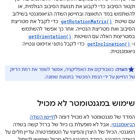
וקטור הסיבוב כדי לקבוע את תנועת הסיבוב הגולמית, או
להשתמש במד התאוצה ובחיישן השדה הגיאומגנטי בשילוב
עם שיטת
getRotationMatrix()
כדי לקבל את מטריצת
הסיבוב ואת מטריצת הנטייה. אחר כך אפשר להשתמש
במטריצות האלה עם השיטות
getOrientation()
ו-
getInclination()
כדי לקבל נתוני אזימוט ונטייה
גיאומגנטית.
הערה:
כשבודקים את האפליקציה, אפשר לשפר את רמת הדיוק
של החיישן על ידי הנפת המכשיר בתנועת שמונה.
שימוש במגנטומטר לא מכויל
המדד של מגנטומטר לא מכויל דומה ל
חיישן השדה
הגיאומגנטי
, אבל לא מופעלת בו כיול של ברזל קשה בשדה
המגנטי. הכיול של היצרן והפיצוי על הטמפרטורה עדיין חלים על
השדה המגנטי. המדד המגנטי הלא מכויל שימושי לטיפול