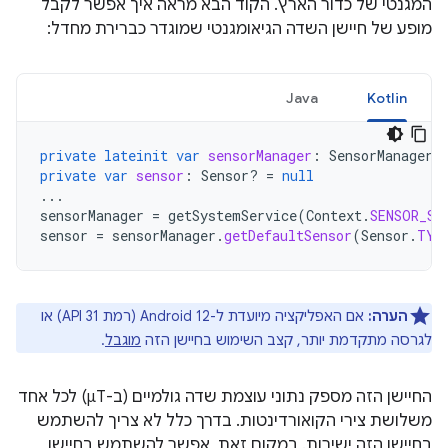
המגנטי של כדור הארץ. הקוד הבא מראה איך אפשר לקבל
מופע של חיישן השדה הגיאומגנטי שמוגדר כברירת מחדל:
Java
Kotlin
private
lateinit
var
sensorManager
:
SensorManager
private
var
sensor
:
Sensor? 
=
null
...
sensorManager
=
getSystemService
(
Context
.
SENSOR_SE
sensor
=
sensorManager
.
getDefaultSensor
(
Sensor
.
TYP
הערה:
אם האפליקציה מיועדת ל-Android 12 (רמת API 31) או
לגרסה מתקדמת יותר, קצב השימוש בחיישן הזה
מוגבל
.
החיישן הזה מספק נתוני עוצמת שדה גולמיים (ב-μT) לכל אחד
משלושת צירי הקואורדינטות. בדרך כלל לא צריך להשתמש
בחיישן הזה ישירות. במקום זאת, אפשר להשתמש בחיישן