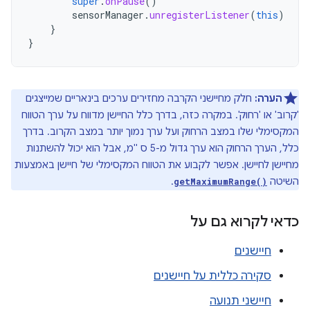
super
.
onPause
()
sensorManager
.
unregisterListener
(
this
)
}
}
הערה:
חלק מחיישני הקרבה מחזירים ערכים בינאריים שמייצגים
'קרוב' או 'רחוק'. במקרה כזה, בדרך כלל החיישן מדווח על ערך הטווח
המקסימלי שלו במצב הרחוק ועל ערך נמוך יותר במצב הקרוב. בדרך
כלל, הערך הרחוק הוא ערך גדול מ-5 ס "מ, אבל הוא יכול להשתנות
מחיישן לחיישן. אפשר לקבוע את הטווח המקסימלי של חיישן באמצעות
השיטה
.
getMaximumRange()
כדאי לקרוא גם על
חיישנים
סקירה כללית על חיישנים
חיישני תנועה