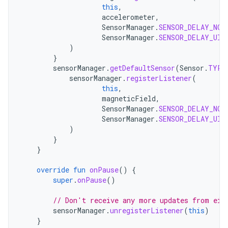
this
,
accelerometer
,
SensorManager
.
SENSOR_DELAY_NOR
SensorManager
.
SENSOR_DELAY_UI
)
}
sensorManager
.
getDefaultSensor
(
Sensor
.
TYPE
sensorManager
.
registerListener
(
this
,
magneticField
,
SensorManager
.
SENSOR_DELAY_NOR
SensorManager
.
SENSOR_DELAY_UI
)
}
}
override
fun
onPause
()
{
super
.
onPause
()
// Don't receive any more updates from eit
sensorManager
.
unregisterListener
(
this
)
}