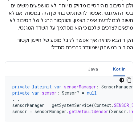
ולכן הסיבובים היחסיים מדויקים יותר ולא מושפעים משינויים
בשדה המגנטי. אפשר להשתמש בחיישן הזה במשחק אם לא
חשוב לכם לדעת איפה הצפון, והווקטור הרגיל של הסיבוב לא
מתאים לצרכים שלכם כי הוא מסתמך על השדה המגנטי.
הקוד הבא מראה איך אפשר לקבל מופע של חיישן וקטור
הסיבוב במשחק שמוגדר כברירת מחדל:
Java
Kotlin
private
lateinit
var
sensorManager
:
SensorManager
private
var
sensor
:
Sensor? 
=
null
...
sensorManager
=
getSystemService
(
Context
.
SENSOR_SE
sensor
=
sensorManager
.
getDefaultSensor
(
Sensor
.
TYP