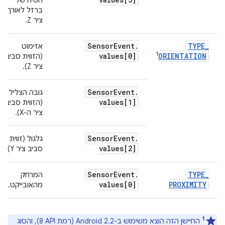
הטיה של
ברזל לאורך
ציר Z.
Sensor
Event
.
TYPE
_
אזימוט
1
values[0]
ORIENTATION
(הזווית סביב
ציר Z).
Sensor
Event
.
גובה הצליל
values[1]
(הזווית סביב
ציר ה-X).
Sensor
Event
.
גלגול (זווית
values[2]
סביב ציר Y).
Sensor
Event
.
TYPE
_
המרחק
2
values[0]
PROXIMITY
מהאובייקט.
1
החיישן הזה הוצא משימוש ב-Android 2.2 (רמת API‏ 8), והסוג