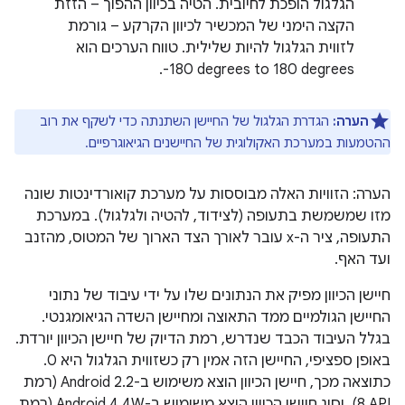
הגלגול הופכת לחיובית. הטיה בכיוון ההפוך – הזזת
הקצה הימני של המכשיר לכיוון הקרקע – גורמת
לזווית הגלגול להיות שלילית. טווח הערכים הוא
‎-180 degrees to 180 degrees.
הערה:
הגדרת הגלגול של החיישן השתנתה כדי לשקף את רוב
ההטמעות במערכת האקולוגית של החיישנים הגיאוגרפיים.
הערה: הזוויות האלה מבוססות על מערכת קואורדינטות שונה
מזו שמשמשת בתעופה (לצידוד, להטיה ולגלגול). במערכת
התעופה, ציר ה-x עובר לאורך הצד הארוך של המטוס, מהזנב
ועד האף.
חיישן הכיוון מפיק את הנתונים שלו על ידי עיבוד של נתוני
החיישן הגולמיים ממד התאוצה ומחיישן השדה הגיאומגנטי.
בגלל העיבוד הכבד שנדרש, רמת הדיוק של חיישן הכיוון יורדת.
באופן ספציפי, החיישן הזה אמין רק כשזווית הגלגול היא 0.
כתוצאה מכך, חיישן הכיוון הוצא משימוש ב-Android 2.2 (רמת
API‏ 8), וסוג חיישן הכיוון הוצא משימוש ב-Android 4.4W (רמת