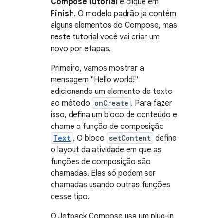
ComposeTutorial
e clique em
Finish
. O modelo padrão já contém
alguns elementos do Compose, mas
neste tutorial você vai criar um
novo por etapas.
Primeiro, vamos mostrar a
mensagem "Hello world!"
adicionando um elemento de texto
ao método
onCreate
. Para fazer
isso, defina um bloco de conteúdo e
chame a função de composição
Text
. O bloco
setContent
define
o layout da atividade em que as
funções de composição são
chamadas. Elas só podem ser
chamadas usando outras funções
desse tipo.
O Jetpack Compose usa um plug-in