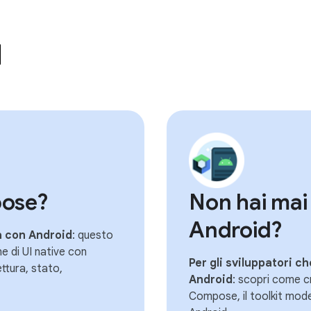
d
pose?
Non hai mai
Android?
tà con Android
: questo
ne di UI native con
Per gli sviluppatori c
ttura, stato,
Android
: scopri come c
Compose, il toolkit mode