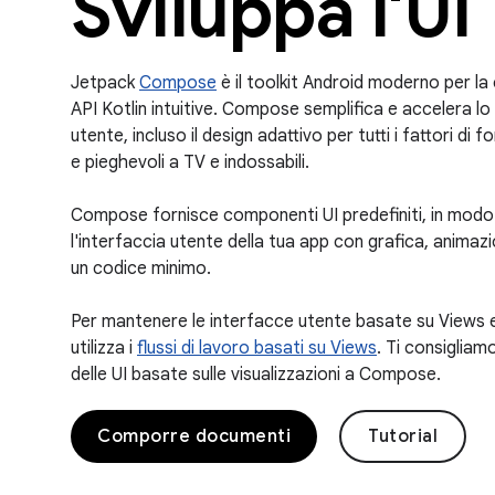
Sviluppa l'UI
Jetpack
Compose
è il toolkit Android moderno per la 
API Kotlin intuitive. Compose semplifica e accelera lo 
utente, incluso il design adattivo per tutti i fattori d
e pieghevoli a TV e indossabili.
Compose fornisce componenti UI predefiniti, in mod
l'interfaccia utente della tua app con grafica, animazio
un codice minimo.
Per mantenere le interfacce utente basate su Views es
utilizza i
flussi di lavoro basati su Views
. Ti consigliam
delle UI basate sulle visualizzazioni a Compose.
Comporre documenti
Tutorial