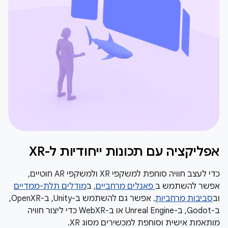
אפליקציה עם תכונות ייחודיות ל-XR
כדי לעצב חוויה סוחפת למשקפי XR ולמשקפי AR חוטיים,
אפשר להשתמש ב
פאנלים מרחביים
, ב
מודלים תלת-ממדיים
וב
סביבות מרחביות
. אפשר גם להשתמש ב-Unity, ב-OpenXR,
ב-Godot, ב-Unreal Engine או ב-WebXR כדי ליצור חוויה
מותאמת אישית וסוחפת למכשירים מסוג XR.