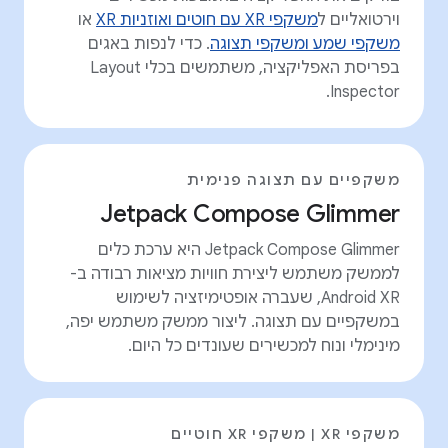
וירטואליים ל
משקפי XR עם חוטים ואוזניות XR
או
משקפי שמע ומשקפי תצוגה
. כדי לנפות באגים
בפריסת האפליקציה, משתמשים בכלי Layout
Inspector.
משקפיים עם תצוגה פנימית
Jetpack Compose Glimmer
‫Jetpack Compose Glimmer היא ערכת כלים
לממשק משתמש ליצירת חוויות מציאות רבודה ב-
Android XR, שעברה אופטימיזציה לשימוש
במשקפיים עם תצוגה. ליצור ממשק משתמש יפה,
מינימלי ונוח למכשירים שעונדים כל היום.
משקפי XR | משקפי XR חוטיים