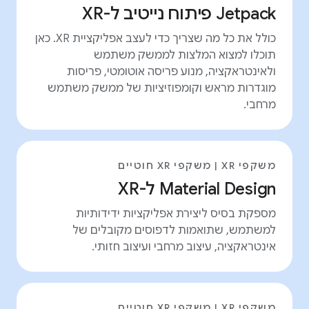
Jetpack פיתוח נייטיב ל-XR
כולל את כל מה שצריך כדי לעצב אפליקציית XR. כאן
תוכלו למצוא המלצות לממשק משתמש
ולאינטראקציה, מנוע פריסה אוטומטי, פריסות
מוגדרות מראש וקומפוזיציות של ממשק משתמש
מרחבי.
משקפי XR | משקפי XR חוטיים
Material Design ל-XR
מספקת בסיס ליצירת אפליקציות ידידותיות
למשתמש, שתואמות לדפוסים מקובלים של
אינטראקציה, עיצוב מרחבי ועיצוב חזותי.
משקפי XR | משקפי XR חוטיים