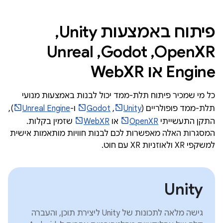
פיתוח באמצעות Unity,‏
OpenXR,‏ Godot,‏ Unreal
Engine או WebXR
כל מי שמכיר פיתוח תלת-ממד יכול לבנות באמצעות מנועי
תלת-ממד פופולריים (
Unity
,‏
Godot
ו-
Unreal Engine
),
התקן התעשייתי
OpenXR
או
WebXR
שזמין בקלות.
המסגרות האלה מאפשרות לכם לבנות חוויות מותאמות אישית
למשקפי XR ולאוזניות XR עם חוט.
Unity
גישה מלאה לתכונות של Unity ליצירת תוכן, והעברה