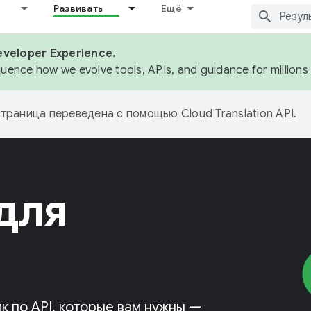
Развивать
Ещё
eveloper Experience.
fluence how we evolve tools, APIs, and guidance for million
страница переведена с помощью
Cloud Translation API
.
для
к по API, которые вам нужны —