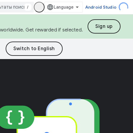
/
Android Studio
Sign up
s worldwide. Get rewarded if selected.