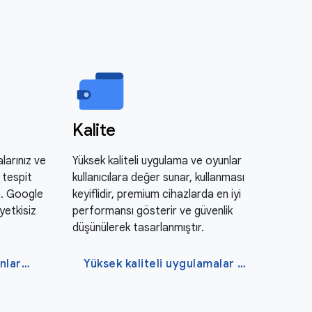
Kalite
larınız ve
Yüksek kaliteli uygulama ve oyunlar
i tespit
kullanıcılara değer sunar, kullanması
un. Google
keyiflidir, premium cihazlarda en iyi
yetkisiz
performansı gösterir ve güvenlik
düşünülerek tasarlanmıştır.
Uygulamalarınızı ve oyunlarınızı koruyun
Yüksek kaliteli uygulamalar ve oyunlar geliştirin