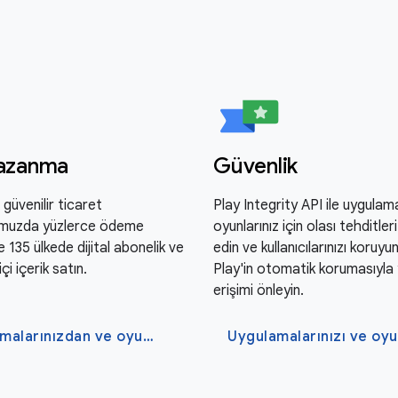
kazanma
Güvenlik
 güvenilir ticaret
Play Integrity API ile uygulama
umuzda yüzlerce ödeme
oyunlarınız için olası tehditler
 135 ülkede dijital abonelik ve
edin ve kullanıcılarınızı koruy
i içerik satın.
Play'in otomatik korumasıyla 
erişimi önleyin.
Uygulamalarınızdan ve oyunlarınızdan para kazanma