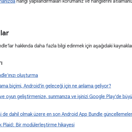
rmanızda
hangi yapılandırmaları korumanız ve hangilerini atlamanız
lar
le'lar hakkında daha fazla bilgi edinmek için aşağıdaki kaynakla
ı
ndle'ınızı oluşturma
lama biçimi, Android'in geleceği için ne anlama geliyor?
e oyun geliştirmenize, sunmanıza ve işinizi Google Play'de büy
'si de dahil olmak üzere en son Android App Bundle güncellemeler
Plaid : Bir modülerleştirme hikayesi