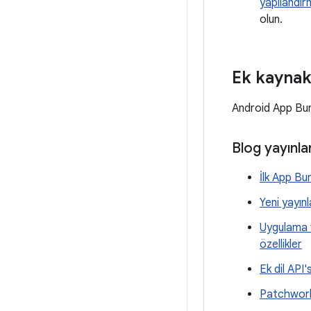
yapılandı
olun.
Ek kaynak
Android App Bund
Blog yayınlar
İlk App Bu
Yeni yayın
Uygulama v
özellikler
Ek dil API
Patchwork 