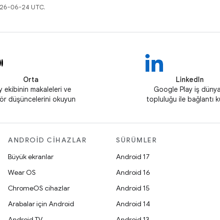
2026-06-24 UTC.
Orta
LinkedIn
y ekibinin makaleleri ve
Google Play iş dünya
ör düşüncelerini okuyun
topluluğu ile bağlantı 
ANDROID CIHAZLAR
SÜRÜMLER
Büyük ekranlar
Android 17
Wear OS
Android 16
ChromeOS cihazlar
Android 15
Arabalar için Android
Android 14
Android TV
Android 13