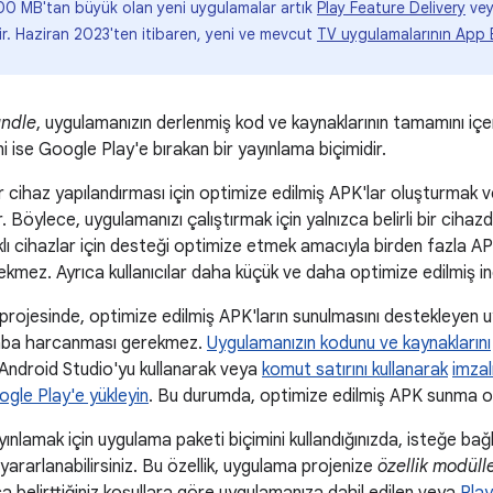
00 MB'tan büyük olan yeni uygulamalar artık
Play Feature Delivery
ve
. Haziran 2023'ten itibaren, yeni ve mevcut
TV uygulamalarının App 
undle
, uygulamanızın derlenmiş kod ve kaynaklarının tamamını iç
i ise Google Play'e bırakan bir yayınlama biçimidir.
r cihaz yapılandırması için optimize edilmiş APK'lar oluşturmak
ır. Böylece, uygulamanızı çalıştırmak için yalnızca belirli bir cih
 farklı cihazlar için desteği optimize etmek amacıyla birden fazla
mez. Ayrıca kullanıcılar daha küçük ve daha optimize edilmiş in
rojesinde, optimize edilmiş APK'ların sunulmasını destekleyen 
çaba harcanması gerekmez.
Uygulamanızın kodunu ve kaynaklarını
 Android Studio'yu kullanarak veya
komut satırını kullanarak
imzal
gle Play'e yükleyin
. Bu durumda, optimize edilmiş APK sunma oto
ınlamak için uygulama paketi biçimini kullandığınızda, isteğe bağ
yararlanabilirsiniz. Bu özellik, uygulama projenize
özellik modülle