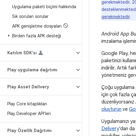
gerekmektedir. 2
Uygulama paketi biçimi hakkında
desteklenmektedir
Sık sorulan sorular
gerekmektedir
.
APK genişletme dosyaları
Android App B
Birden fazla APK desteği
imzalama işlemin
Katılım SDK'sı
Google Play, he
paketinizi kullan
indirilir. Artık
Play uygulama dağıtımı
yönetmeniz gerek
Play Asset Delivery
Çoğu uygulama p
için çok fazla 
düzenliyorsanız
Play Core kitaplıkları
oluşturun
ve
Goo
Play Developer API'leri
Uygulamanızı yay
Delivery
'dan da 
Play Özellik Dağıtımı