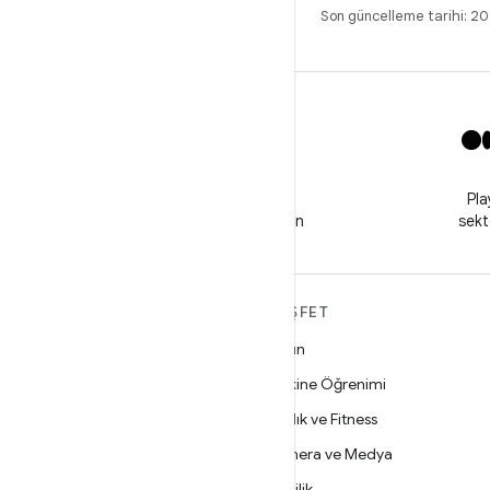
Son güncelleme tarihi: 
X
Haberler ve destek için
Pla
@GooglePlayBiz'i takip edin
sekt
ANDROID HAKKINDA
KEŞFET
DAHA FAZLA
Oyun
Android
Makine Öğrenimi
İşletmeler için Android
Sağlık ve Fitness
Güvenlik
Kamera ve Medya
Kaynak
Gizlilik