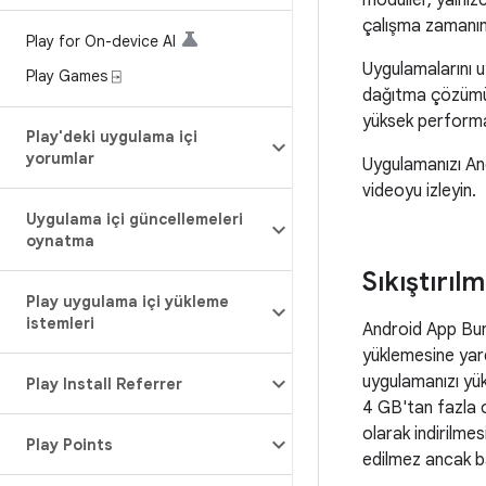
modüller, yalnız
çalışma zamanında
Play for On-device AI
Uygulamalarını u
Play Games ⍈
dağıtma çözüm
yüksek performa
Play'deki uygulama içi
yorumlar
Uygulamanızı And
videoyu izleyin.
Uygulama içi güncellemeleri
oynatma
Sıkıştırıl
Play uygulama içi yükleme
istemleri
Android App Bund
yüklemesine yar
uygulamanızı yük
Play Install Referrer
4 GB'tan fazla o
olarak indirilmes
Play Points
edilmez ancak 