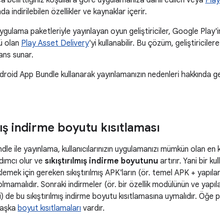
ca belirttiğiniz koşullara göre uygulamanıza dahil edilen veya
Play
 indirilebilen özellikler ve kaynaklar içerir.
ygulama paketleriyle yayınlayan oyun geliştiriciler, Google Play
ü olan
Play Asset Delivery
'yi kullanabilir. Bu çözüm, geliştiricil
ns sunar.
roid App Bundle kullanarak yayınlamanızın nedenleri hakkında gen
mış indirme boyutu kısıtlaması
le ile yayınlama, kullanıcılarınızın uygulamanızı mümkün olan en
dımcı olur ve
sıkıştırılmış indirme boyutunu
artırır. Yani bir ku
lemek için gereken sıkıştırılmış APK'ların (ör. temel APK + yapı
lmamalıdır. Sonraki indirmeler (ör. bir özellik modülünün ve yapıl
i) de bu sıkıştırılmış indirme boyutu kısıtlamasına uymalıdır. Öğe p
başka
boyut kısıtlamaları
vardır.