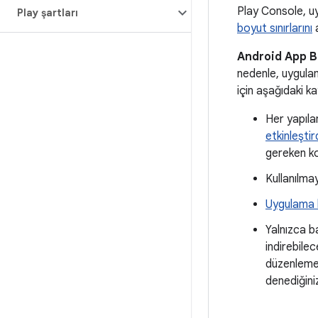
Play Console, uy
Play şartları
boyut sınırlarını
a
Android App Bu
nedenle, uygulam
için aşağıdaki ka
Her yapıla
etkinleştir
gereken ko
Kullanılma
Uygulama 
Yalnızca ba
indirebile
düzenlemel
denediğini