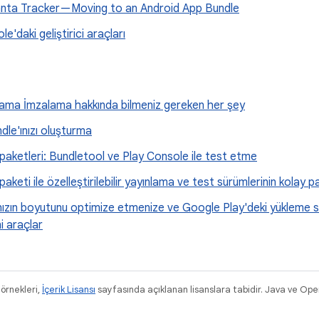
nta Tracker — Moving to an Android App Bundle
e'daki geliştirici araçları
lama İmzalama hakkında bilmeniz gereken her şey
ndle'ınızı oluşturma
aketleri: Bundletool ve Play Console ile test etme
aketi ile özelleştirilebilir yayınlama ve test sürümlerinin kolay p
zın boyutunu optimize etmenize ve Google Play'deki yükleme sa
i araçlar
 örnekleri,
İçerik Lisansı
sayfasında açıklanan lisanslara tabidir. Java ve Ope