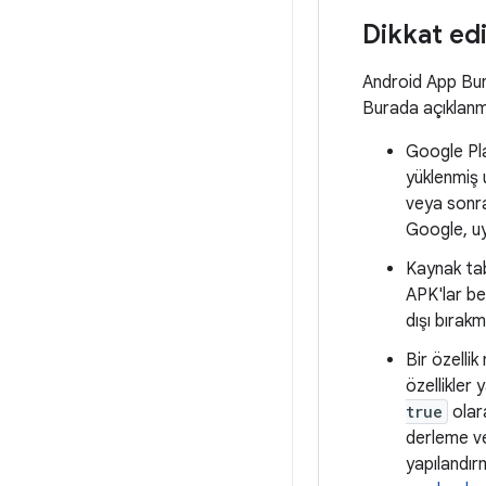
Dikkat ed
Android App Bund
Burada açıklanm
Google Pla
yüklenmiş 
veya sonra
Google, uy
Kaynak tab
APK'lar be
dışı bırakm
Bir özelli
özellikler
true
olara
derleme ve
yapılandır