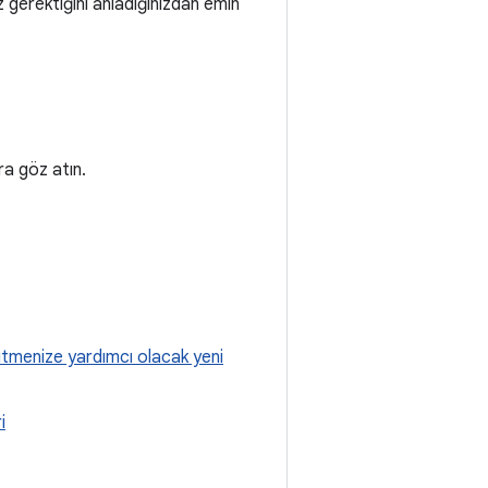
 gerektiğini anladığınızdan emin
ra göz atın.
ütmenize yardımcı olacak yeni
i