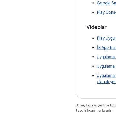
Google Sa
Play Consol
Videolar
Play Uygu
İlk App Bu
Uygulama p
Uygulama p
Uygulamanı
olacak yen
Bu sayfadaki içerik ve kod
tescilli ticari markasıdır.