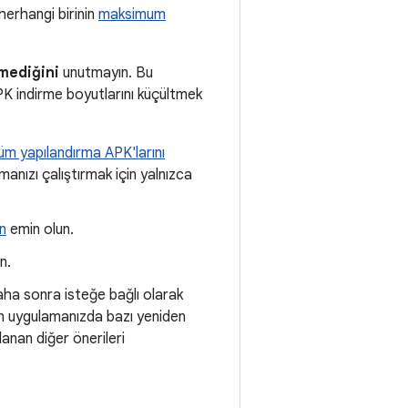
herhangi birinin
maksimum
emediğini
unutmayın. Bu
APK indirme boyutlarını küçültmek
üm yapılandırma APK'larını
manızı çalıştırmak için yalnızca
n
emin olun.
n.
 daha sonra isteğe bağlı olarak
in uygulamanızda bazı yeniden
anan diğer önerileri