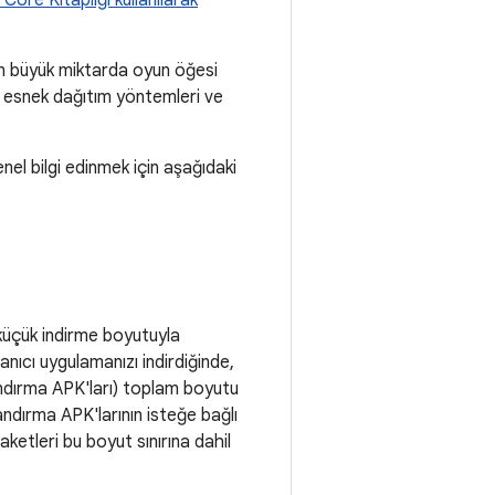
 Core Kitaplığı kullanılarak
'in büyük miktarda oyun öğesi
ere esnek dağıtım yöntemleri ve
el bilgi edinmek için aşağıdaki
 küçük indirme boyutuyla
llanıcı uygulamanızı indirdiğinde,
landırma APK'ları) toplam boyutu
andırma APK'larının isteğe bağlı
aketleri bu boyut sınırına dahil