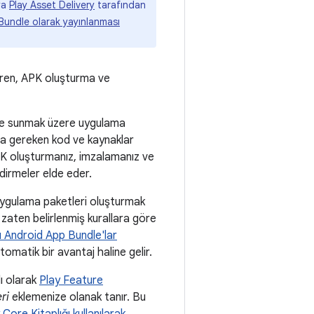
ya
Play Asset Delivery
tarafından
Bundle olarak yayınlanması
eren, APK oluşturma ve
 ve sunmak üzere uygulama
azda gereken kod ve kaynaklar
 APK oluşturmanız, imzalamanız ve
dirmeler elde eder.
uygulama paketleri oluşturmak
zaten belirlenmiş kurallara göre
ı Android App Bundle'lar
matik bir avantaj haline gelir.
lı olarak
Play Feature
ri
eklemenize olanak tanır. Bu