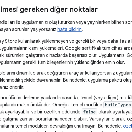
ilmesi gereken diğer noktalar
le'ları ile uygulamanızı oluştururken veya yayınlarken bilinen soru
ayan sorunlar yaşıyorsanız
hata bildirin
.
y Store kullanılarak yüklenmeyen ve gerekli bir veya daha fazla
uygulamaların kısmi yüklemeleri, Google sertifikalı tüm cihazlar
ki sürümleri çalıştıran cihazlarda başarısız olur. Uygulamanızı G
gulamanın gerekli tüm bileşenlerinin yüklendiğinden emin olur.
lolarını dinamik olarak değiştiren araçlar kullanıyorsanız uygul
klenmedik şekilde davranabilir. Bu nedenle, uygulama paketi oluş
anız önerilir.
k modülünün derleme yapılandırmasında, temel (veya diğer) modülle
 yapılandırmak mümkündür. Örneğin, temel modülde
buildTypes
k ayarlayabilir ve bir özellik modülünde
false
olarak ayarlayabi
 çalışma zamanı sorunlarına neden olabilir. Varsayılan olarak, öz
malarını temel modülden devraldığını unutmayın. Bu nedenle,
özel