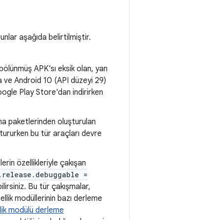
nlar aşağıda belirtilmiştir.
 bölünmüş APK'sı eksik olan, yan
da ve Android 10 (API düzeyi 29)
oogle Play Store'dan indirirken
ama paketlerinden oluşturulan
tururken bu tür araçları devre
rin özellikleriyle çakışan
.release.debuggable =
lirsiniz. Bu tür çakışmalar,
ellik modüllerinin bazı derleme
lik modülü derleme