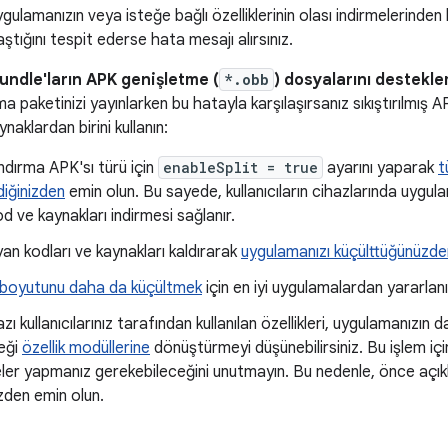
gulamanızın veya isteğe bağlı özelliklerinin olası indirmelerinden 
ştığını tespit ederse hata mesajı alırsınız.
ndle'ların APK genişletme (
*.obb
) dosyalarını destekl
a paketinizi yayınlarken bu hatayla karşılaşırsanız sıkıştırılmış 
ynaklardan birini kullanın:
ndırma APK'sı türü için
enableSplit = true
ayarını yaparak
t
diğinizden
emin olun. Bu sayede, kullanıcıların cihazlarında uygula
d ve kaynakları indirmesi sağlanır.
yan kodları ve kaynakları kaldırarak
uygulamanızı küçülttüğünüzde
boyutunu daha da küçültmek
için en iyi uygulamalardan yararlanı
zı kullanıcılarınız tarafından kullanılan özellikleri, uygulamanızın
ceği
özellik modüllerine
dönüştürmeyi düşünebilirsiniz. Bu işlem iç
er yapmanız gerekebileceğini unutmayın. Bu nedenle, önce açıkl
zden emin olun.