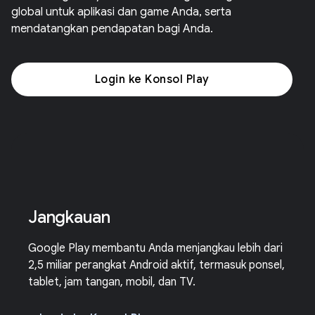
global untuk aplikasi dan game Anda, serta
mendatangkan pendapatan bagi Anda.
Login ke Konsol Play
Jangkauan
Google Play membantu Anda menjangkau lebih dari
2,5 miliar perangkat Android aktif, termasuk ponsel,
tablet, jam tangan, mobil, dan TV.