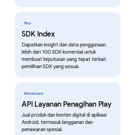
fitur
SDK Index
Dapatkan insight dan data penggunaan
lebih dari 100 SDK komersial untuk
membuat keputusan yang tepat terkait
pemilihan SDK yang sesuai.
Monetisasi
API Layanan Penagihan Play
Jual produk dan konten digital di aplikasi
Android, termasuk langganan dan
penawaran spesial.