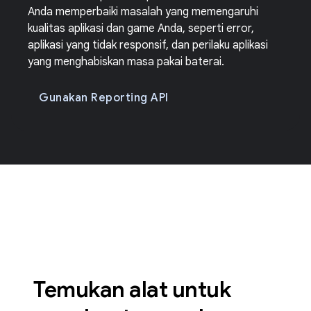
Anda memperbaiki masalah yang memengaruhi
kualitas aplikasi dan game Anda, seperti error,
aplikasi yang tidak responsif, dan perilaku aplikasi
yang menghabiskan masa pakai baterai.
Gunakan Reporting API
Temukan alat untuk