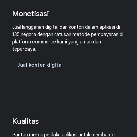
Monetisasi
Jual langganan digital dan konten dalam aplikasi di
135 negara dengan ratusan metode pembayaran di
platform commerce kami yang aman dan
tepercaya.
Jual konten digital
Kualitas
Pantau metrik perilaku aplikasi untuk membantu