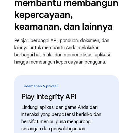
membantu membangun
kepercayaan,
keamanan, dan lainnya
Pelajari berbagai API, panduan, dokumen, dan
lainnya untuk membantu Anda melakukan
berbagai hal, mulai dari memonetisasi aplikasi
hingga membangun kepercayaan pengguna.
Keamanan & privasi
Play Integrity API
Lindungi aplikasi dan game Anda dari
interaksi yang berpotensi berisiko dan
bersifat menipu guna mengurangi
serangan dan penyalahgunaan.