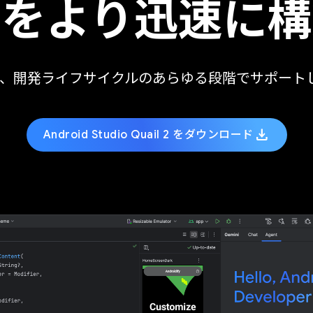
リをより迅速に構
ジェントは、開発ライフサイクルのあらゆる段階でサポ
download
Android Studio Quail 2 をダウンロード