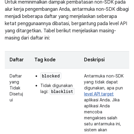
Untuk meminimalkan dampak pembatasan non-SDK pada
alur kerja pengembangan Anda, antarmuka non-SDK dibagi
menjadi beberapa daftar yang menjelaskan seberapa
ketat penggunaannya dibatasi, bergantung pada level API
yang ditargetkan. Tabel berikut menjelaskan masing-
masing dari daftar ini:
Daftar
Tag kode
Deskripsi
blocked
Daftar
Antarmuka non-SDK
yang
yang tidak dapat
Tidak digunakan
Tidak
digunakan, apa pun
blacklist
lagi:
Disetuj
level API target
ui
aplikasi Anda. Jika
aplikasi Anda
mencoba
mengakses salah
satu antarmuka ini,
sistem akan