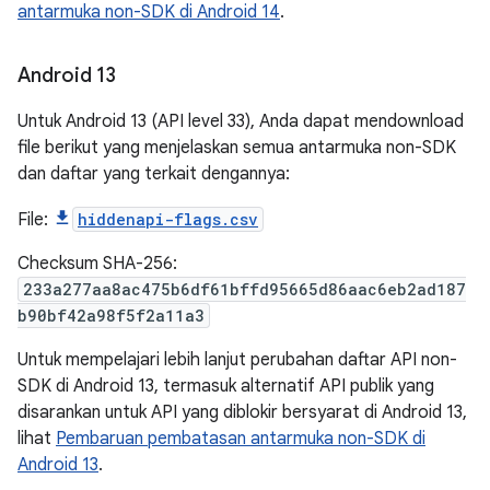
antarmuka non-SDK di Android 14
.
Android 13
Untuk Android 13 (API level 33), Anda dapat mendownload
file berikut yang menjelaskan semua antarmuka non-SDK
dan daftar yang terkait dengannya:
File:
hiddenapi-flags.csv
Checksum SHA-256:
233a277aa8ac475b6df61bffd95665d86aac6eb2ad187
b90bf42a98f5f2a11a3
Untuk mempelajari lebih lanjut perubahan daftar API non-
SDK di Android 13, termasuk alternatif API publik yang
disarankan untuk API yang diblokir bersyarat di Android 13,
lihat
Pembaruan pembatasan antarmuka non-SDK di
Android 13
.