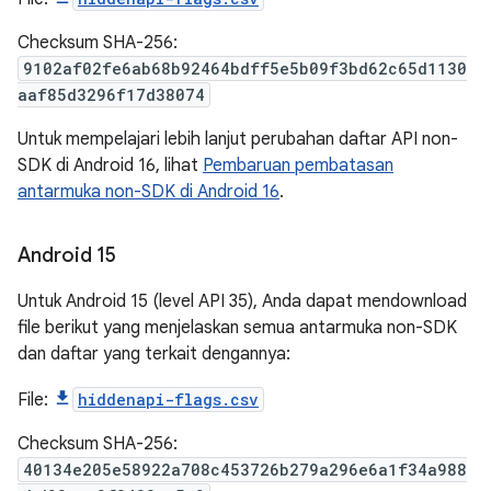
Checksum SHA-256:
9102af02fe6ab68b92464bdff5e5b09f3bd62c65d1130
aaf85d3296f17d38074
Untuk mempelajari lebih lanjut perubahan daftar API non-
SDK di Android 16, lihat
Pembaruan pembatasan
antarmuka non-SDK di Android 16
.
Android 15
Untuk Android 15 (level API 35), Anda dapat mendownload
file berikut yang menjelaskan semua antarmuka non-SDK
dan daftar yang terkait dengannya:
File:
hiddenapi-flags.csv
Checksum SHA-256:
40134e205e58922a708c453726b279a296e6a1f34a988