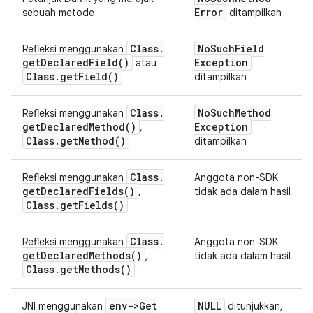
Error
sebuah metode
ditampilkan
Class
.
No
Such
Field
Refleksi menggunakan
get
Declared
Field(
)
Exception
atau
Class
.
get
Field(
)
ditampilkan
Class
.
No
Such
Method
Refleksi menggunakan
get
Declared
Method(
)
Exception
,
Class
.
get
Method(
)
ditampilkan
Class
.
Refleksi menggunakan
Anggota non-SDK
get
Declared
Fields(
)
,
tidak ada dalam hasil
Class
.
get
Fields(
)
Class
.
Refleksi menggunakan
Anggota non-SDK
get
Declared
Methods(
)
,
tidak ada dalam hasil
Class
.
get
Methods(
)
env->
Get
NULL
JNI menggunakan
ditunjukkan,