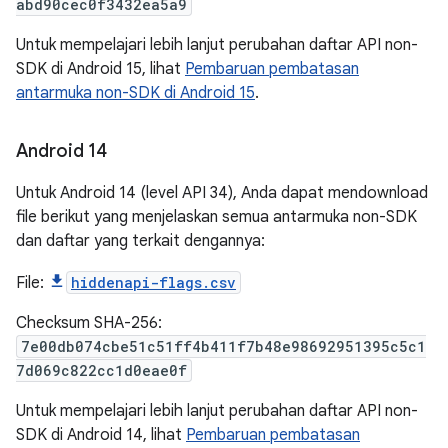
abd90cec0f3432ea5a9
Untuk mempelajari lebih lanjut perubahan daftar API non-
SDK di Android 15, lihat
Pembaruan pembatasan
antarmuka non-SDK di Android 15
.
Android 14
Untuk Android 14 (level API 34), Anda dapat mendownload
file berikut yang menjelaskan semua antarmuka non-SDK
dan daftar yang terkait dengannya:
File:
hiddenapi-flags.csv
Checksum SHA-256:
7e00db074cbe51c51ff4b411f7b48e98692951395c5c1
7d069c822cc1d0eae0f
Untuk mempelajari lebih lanjut perubahan daftar API non-
SDK di Android 14, lihat
Pembaruan pembatasan