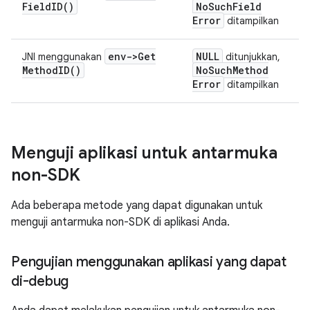
Field
ID(
)
No
Such
Field
Error
ditampilkan
env->
Get
NULL
JNI menggunakan
ditunjukkan,
Method
ID(
)
No
Such
Method
Error
ditampilkan
Menguji aplikasi untuk antarmuka
non-SDK
Ada beberapa metode yang dapat digunakan untuk
menguji antarmuka non-SDK di aplikasi Anda.
Pengujian menggunakan aplikasi yang dapat
di-debug