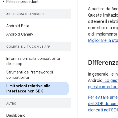
Release precedenti
A partire da And
ANTEPRIMA DI ANDROID
Queste limitazio
ottenere il rela
Android Beta
contribuire a mig
e di implementaz
Android Canary
Migliorare la st
COMPATIBILITÀ CON LE APP
Informazioni sulla compatibilità
Differenz
delle app
Strumenti del framework di
In generale, le
compatibilità
Android
. La ges
Limitazioni relative alle
queste interfac
interfacce non SDK
Per evitare arre
dell'SDK docume
ALTRO
elencati nell'SD
Dashboard