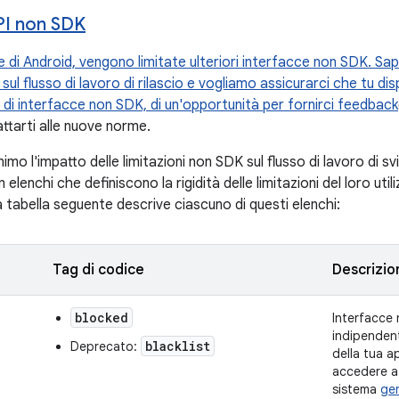
API non SDK
e di Android, vengono limitate ulteriori interfacce non SDK. Sa
 sul flusso di lavoro di rilascio e vogliamo assicurarci che tu d
zzo di interfacce non SDK, di un'opportunità per
fornirci feedback
attarti alle nuove norme.
inimo l'impatto delle limitazioni non SDK sul flusso di lavoro di 
 elenchi che definiscono la rigidità delle limitazioni del loro util
 tabella seguente descrive ciascuno di questi elenchi:
Tag di codice
Descrizio
blocked
Interfacce 
indipendent
blacklist
Deprecato:
della tua 
accedere a 
sistema
gen