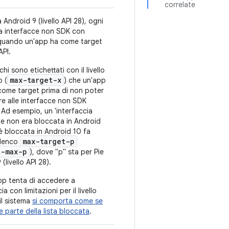
correlate
 Android 9 (livello API 28), ogni
 ha interfacce non SDK con
i quando un'app ha come target
API.
hi sono etichettati con il livello
max-target-x
o (
) che un'app
come target prima di non poter
e alle interfacce non SDK
. Ad esempio, un 'interfaccia
e non era bloccata in Android
è bloccata in Android 10 fa
max-target-p
elenco
t-max-p
), dove "p" sta per Pie
(livello API 28).
pp tenta di accedere a
ia con limitazioni per il livello
 il sistema
si comporta come se
e parte della lista bloccata
.