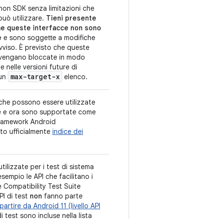
non SDK senza limitazioni che
può utilizzare.
Tieni presente
che queste interfacce non sono
e
e sono soggette a modifiche
viso. È previsto che queste
 vengano bloccate in modo
e nelle versioni future di
max-target-x
 un
elenco.
che possono essere utilizzate
e e ora sono supportate come
framework Android
o ufficialmente
indice dei
tilizzate per i test di sistema
esempio le API che facilitano i
e Compatibility Test Suite
PI di test
non
fanno parte
partire da Android 11 (livello API
di test sono incluse nella lista