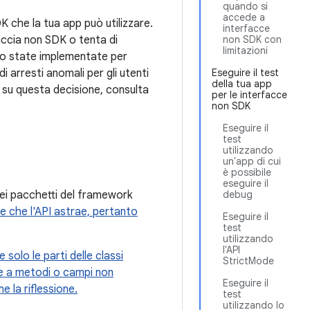
quando si
accede a
DK che la tua app può utilizzare.
interfacce
faccia non SDK o tenta di
non SDK con
limitazioni
sono state implementate per
di arresti anomali per gli utenti
Eseguire il test
della tua app
i su questa decisione, consulta
per le interfacce
non SDK
Eseguire il
test
utilizzando
un'app di cui
è possibile
eseguire il
dei pacchetti del framework
debug
e che l'API astrae, pertanto
Eseguire il
test
utilizzando
l'API
solo le parti delle classi
StrictMode
re a metodi o campi non
Eseguire il
 la riflessione.
test
utilizzando lo