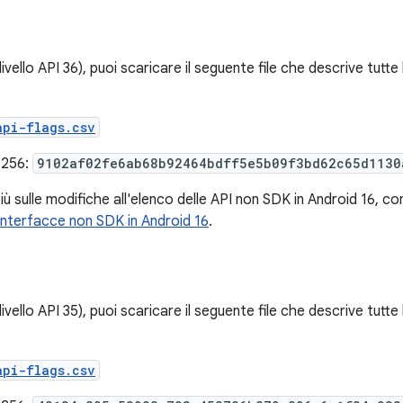
livello API 36), puoi scaricare il seguente file che descrive tutte
api-flags.csv
-256:
9102af02fe6ab68b92464bdff5e5b09f3bd62c65d1130
iù sulle modifiche all'elenco delle API non SDK in Android 16, c
e interfacce non SDK in Android 16
.
livello API 35), puoi scaricare il seguente file che descrive tutte
api-flags.csv