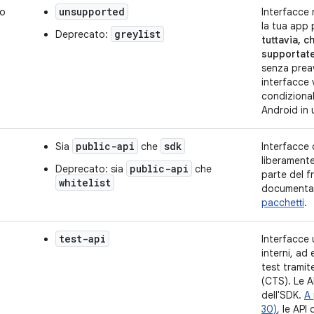
unsupported
to
Interfacce 
la tua app 
greylist
Deprecato:
tuttavia, 
supportat
senza preav
interfacce
condizional
Android in
public-api
sdk
Sia
che
Interfacce 
liberament
public-api
Deprecato: sia
che
parte del 
whitelist
documentat
pacchetti
.
test-api
Interfacce u
interni, ad 
test tramit
(CTS). Le A
dell'SDK.
A 
30)
, le API 