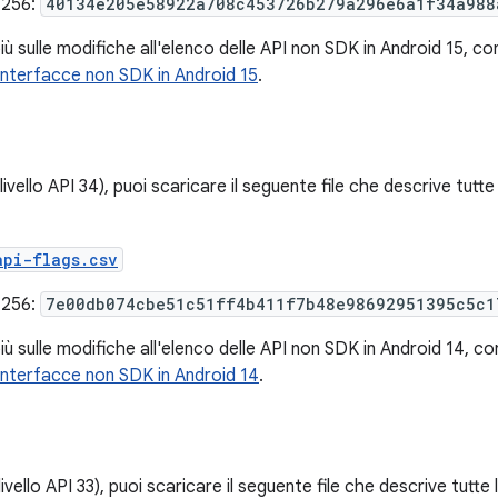
-256:
40134e205e58922a708c453726b279a296e6a1f34a988
iù sulle modifiche all'elenco delle API non SDK in Android 15, c
e interfacce non SDK in Android 15
.
livello API 34), puoi scaricare il seguente file che descrive tutt
api-flags.csv
-256:
7e00db074cbe51c51ff4b411f7b48e98692951395c5c1
iù sulle modifiche all'elenco delle API non SDK in Android 14, c
e interfacce non SDK in Android 14
.
livello API 33), puoi scaricare il seguente file che descrive tutte