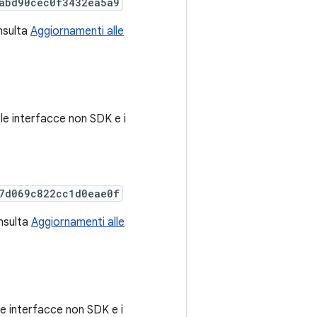
abd90cec0f3432ea5a9
onsulta
Aggiornamenti alle
e le interfacce non SDK e i
7d069c822cc1d0eae0f
onsulta
Aggiornamenti alle
 le interfacce non SDK e i