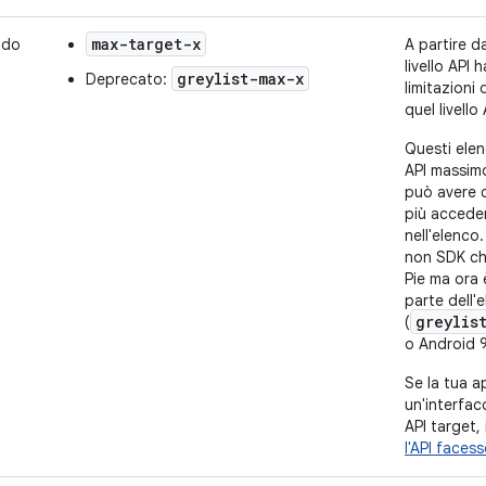
max-target-x
odo
A partire da
livello API
greylist-max-x
Deprecato:
limitazion
quel livello 
Questi elenc
API massim
può avere 
più acceder
nell'elenco
non SDK ch
Pie ma ora 
parte dell'
greylis
(
o Android 9 
Se la tua a
un'interfacc
API target,
l'API facess