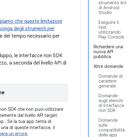
strumento lint
di Android
Studio
ppiamo che queste limitazioni
Eseguire il
test
isponga degli strumenti per
utilizzando
e del tempo necessario per
Play Console
Richiedere una
nuova API
sviluppo, le interfacce non SDK
pubblica
izzo, a seconda del livello API di
Altre domande
Domande di
carattere
generale
ne
Domande
sugli elenchi
di interfacce
non SDK che non puoi utilizzare
non SDK
emente dal livello API target
Domande
app
. Se la tua app tenta di
sulla
una di queste interfacce, il
compatibilità
era un errore
.
delle app