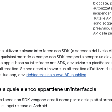
bloccata, 
autorizzate 
indipendent
Tutte le AP
sono sogge
preavviso, 
API della p
 utilizzare alcune interfacce non SDK (a seconda del livello AP
o di qualsiasi metodo o campo non SDK comporta sempre un eleva
tua app si basa su interfacce non SDK, devi iniziare a pianificar
lternative. Se non riesci a trovare un alternativa all'utilizzo di
la tua app, devi
richiedere una nuova API pubblica
.
 a quale elenco appartiene un'interfaccia
interfacce non SDK vengono creati come parte della piattaforma.
 su ogni release di Android.