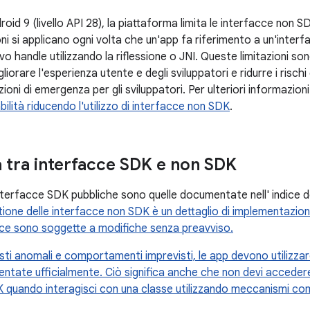
roid 9 (livello API 28), la piattaforma limita le interfacce non S
ni si applicano ogni volta che un'app fa riferimento a un'inter
tivo handle utilizzando la riflessione o JNI. Queste limitazioni 
liorare l'esperienza utente e degli sviluppatori e ridurre i rischi 
ioni di emergenza per gli sviluppatori. Per ulteriori informazion
abilità riducendo l'utilizzo di interfacce non SDK
.
a tra interfacce SDK e non SDK
 interfacce SDK pubbliche sono quelle documentate nell' indice 
tione delle interfacce non SDK è un dettaglio di implementazion
ce sono soggette a modifiche senza preavviso.
sti anomali e comportamenti imprevisti, le app devono utilizzare 
ntate ufficialmente. Ciò significa anche che non devi accede
K quando interagisci con una classe utilizzando meccanismi come