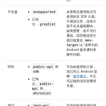
unsupported
不支援
未受限且應用程式可
使用的非 SDK 介面。
已淘
不過請注意，這些介
greylist
汰：
面
不在支援範圍內
，
如有變更，恕不另行
通知。請預期這些介
max-
面日後會在
target-x
清單中的
Android 版本遭到有
條件封鎖。
public-api
SDK
和
可自由使用的介面，
sdk
現已列入 Android 架
構「
套件索引
」中正
已淘
式記錄的項目並獲得
public-
汰：
支援。
api
和
whitelist
test-api
測試
可供內部系統測試使