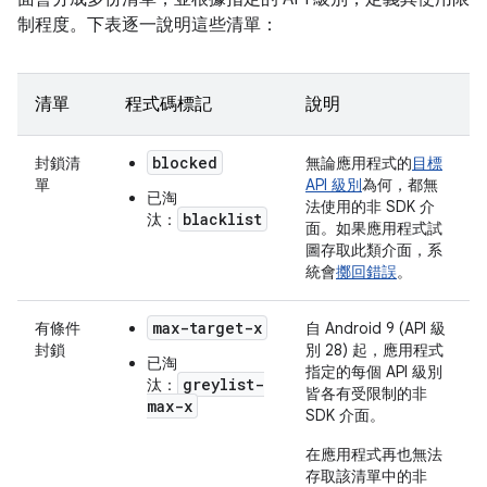
制程度。下表逐一說明這些清單：
清單
程式碼標記
說明
blocked
封鎖清
無論應用程式的
目標
單
API 級別
為何，都無
已淘
法使用的非 SDK 介
blacklist
汰：
面。如果應用程式試
圖存取此類介面，系
統會
擲回錯誤
。
max-target-x
有條件
自 Android 9 (API 級
封鎖
別 28) 起，應用程式
已淘
指定的每個 API 級別
greylist-
汰：
皆各有受限制的非
max-x
SDK 介面。
在應用程式再也無法
存取該清單中的非