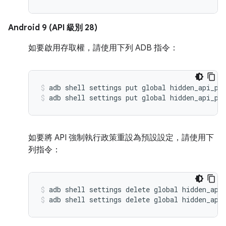
Android 9 (API 級別 28)
如要啟用存取權，請使用下列 ADB 指令：
adb shell settings put global hidden_api_po
adb shell settings put global hidden_api_po
如要將 API 強制執行政策重設為預設設定，請使用下
列指令：
adb shell settings delete global hidden_api
adb shell settings delete global hidden_api