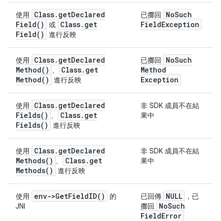
Class
.
get
Declared
No
Such
使用
已擲回
Field(
)
Class
.
get
Field
Exception
或
Field(
)
進行反映
Class
.
get
Declared
No
Such
使用
已擲回
Method(
)
Class
.
get
Method
、
Method(
)
Exception
進行反映
Class
.
get
Declared
使用
非 SDK 成員不在結
Fields(
)
Class
.
get
、
果中
Fields(
)
進行反映
Class
.
get
Declared
使用
非 SDK 成員不在結
Methods(
)
Class
.
get
、
果中
Methods(
)
進行反映
env->
Get
Field
ID(
)
NULL
使用
的
已回傳
，已
No
Such
JNI
擲回
Field
Error