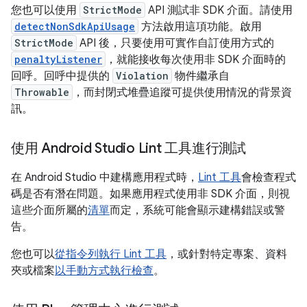
您也可以使用
StrictMode
API 測試非 SDK 介面。請使用
detectNonSdkApiUsage
方法啟用這項功能。啟用
StrictMode
API 後，只要使用可實作自訂使用方式的
penaltyListener
，就能接收每次使用非 SDK 介面時的
回呼。回呼中提供的
Violation
物件繼承自
Throwable
，而封閉式堆疊追蹤可提供使用情況的背景資
訊。
使用 Android Studio Lint 工具進行測試
在 Android Studio 中建構應用程式時，
Lint 工具
會檢查程式
碼是否有潛在問題。如果應用程式使用非 SDK 介面，則視
這些介面所屬的
清單
而定，系統可能會顯示建構錯誤或警
告。
您也可以
從指令列執行 Lint 工具
，或針對特定專案、資料
夾或檔案
以手動方式執行檢查
。