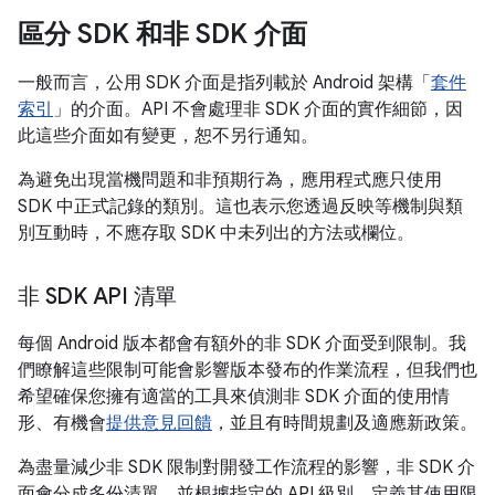
區分 SDK 和非 SDK 介面
一般而言，公用 SDK 介面是指列載於 Android 架構「
套件
索引
」的介面。API 不會處理非 SDK 介面的實作細節，因
此這些介面如有變更，恕不另行通知。
為避免出現當機問題和非預期行為，應用程式應只使用
SDK 中正式記錄的類別。這也表示您透過反映等機制與類
別互動時，不應存取 SDK 中未列出的方法或欄位。
非 SDK API 清單
每個 Android 版本都會有額外的非 SDK 介面受到限制。我
們瞭解這些限制可能會影響版本發布的作業流程，但我們也
希望確保您擁有適當的工具來偵測非 SDK 介面的使用情
形、有機會
提供意見回饋
，並且有時間規劃及適應新政策。
為盡量減少非 SDK 限制對開發工作流程的影響，非 SDK 介
面會分成多份清單，並根據指定的 API 級別，定義其使用限