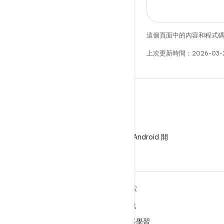
這個頁面中的內容和程式
上次更新時間：2026-03-
WeChat
在 WeChat 上追蹤 Android 開
發人員
深入瞭解 ANDROID
探索
Android
遊戲
企業專用 Android
機器學習