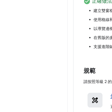
check_circle
正確做法
建立雙窗
使用格線
以導覽邊
在舊版的
支援進階
規範
請按照等級 2 