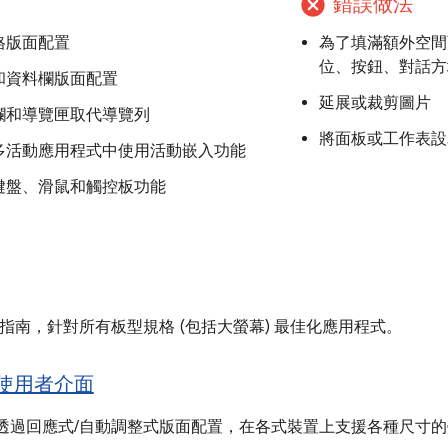
cancel
錯誤做法
格版面配置
為了填滿額外空間而
位、按鈕、對話方
和資料欄版面配置
延展或裁剪圖片
欄和導覽匣取代導覽列
將面板或工作表設
多活動應用程式中使用活動嵌入功能
鍵盤、滑鼠和觸控板功能
的指南，針對所有板型規格 (包括大螢幕) 最佳化應用程式。
使用者介面
透過回應式/自動調整式版面配置，在各式裝置上支援各種尺寸