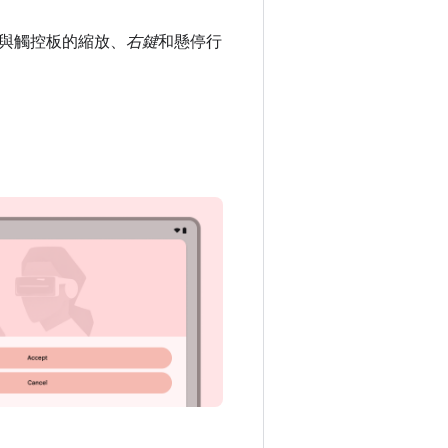
與觸控板的縮放、
右鍵
和懸停行