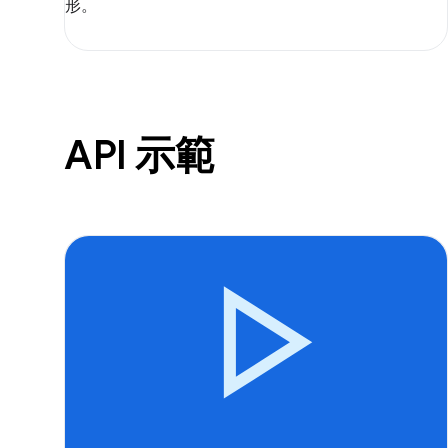
形。
API 示範