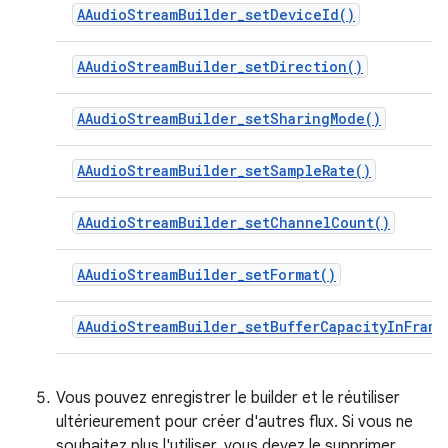
AAudioStreamBuilder_setDeviceId()
AAudioStreamBuilder_setDirection()
AAudioStreamBuilder_setSharingMode()
AAudioStreamBuilder_setSampleRate()
AAudioStreamBuilder_setChannelCount()
AAudioStreamBuilder_setFormat()
AAudioStreamBuilder_setBufferCapacityInFrame
Vous pouvez enregistrer le builder et le réutiliser
ultérieurement pour créer d'autres flux. Si vous ne
souhaitez plus l'utiliser, vous devez le supprimer.