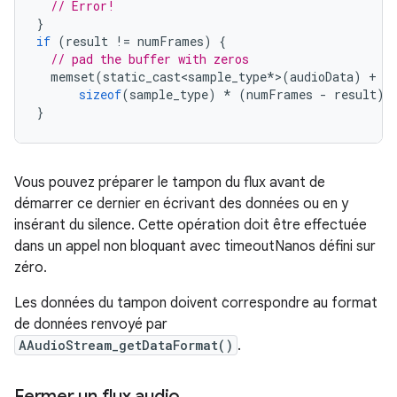
// Error!
}
if
(
result
!=
numFrames
)
{
// pad the buffer with zeros
memset
(
static_cast<sample_type
*
>
(
audioData
)
+
r
sizeof
(
sample_type
)
*
(
numFrames
-
result
)
}
Vous pouvez préparer le tampon du flux avant de
démarrer ce dernier en écrivant des données ou en y
insérant du silence. Cette opération doit être effectuée
dans un appel non bloquant avec timeoutNanos défini sur
zéro.
Les données du tampon doivent correspondre au format
de données renvoyé par
AAudioStream_getDataFormat()
.
Fermer un flux audio