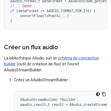
aaudio_format_t
dataFormat
=
AAudioStream_getDataF
//... later
if
(
dataFormat
==
AAUDIO_FORMAT_PCM_I16
)
{
convertFloatToPcm16
(...)
}
Créer un flux audio
La bibliothèque AAudio suit un
schéma de conception
builder
(outil de création de flux) et fournit
AAudioStreamBuilder.
Créez un AAudioStreamBuilder :
AAudioStreamBuilder *builder;
