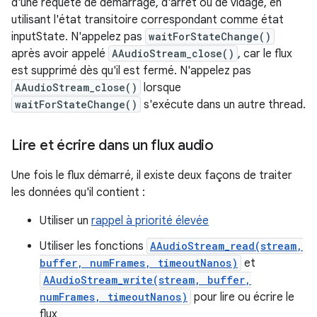
d'une requête de démarrage, d'arrêt ou de vidage, en
utilisant l'état transitoire correspondant comme état
inputState. N'appelez pas
waitForStateChange()
après avoir appelé
AAudioStream_close()
, car le flux
est supprimé dès qu'il est fermé. N'appelez pas
AAudioStream_close()
lorsque
waitForStateChange()
s'exécute dans un autre thread.
Lire et écrire dans un flux audio
Une fois le flux démarré, il existe deux façons de traiter
les données qu'il contient :
Utiliser un
rappel à priorité élevée
Utiliser les fonctions
AAudioStream_read(stream,
buffer, numFrames, timeoutNanos)
et
AAudioStream_write(stream, buffer,
numFrames, timeoutNanos)
pour lire ou écrire le
flux