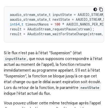
aaudio_stream_state_t
inputState
=
AAUDIO_STREAM_S
aaudio_stream_state_t
nextState
=
AAUDIO_STREAM_ST
int64_t
timeoutNanos
=
100
*
AAUDIO_NANOS_PER_MILL
result
=
AAudioStream_requestPause
(
stream
);
result
=
AAudioStream_waitForStateChange
(
stream
,
i
Si le flux n'est pas à l'état "Suspension" (état
inputState
, que nous supposons correspondre à l'état
actuel au moment de l'appel), la fonction retourne
immédiatement au programme appelant. S'il est à l'état
"Suspension", la fonction se bloque jusqu'à ce que cet
état change ou que le délai avant expiration soit écoulé.
Lors du retour de la fonction, le paramètre
nextState
indique l'état actuel du flux.
Vous pouvez utiliser cette même technique après l'appel