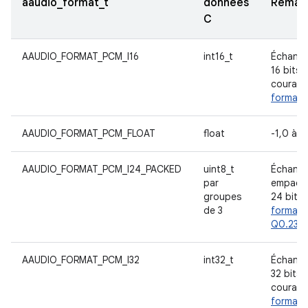
aaudio_format_t
données
Remar
C
AAUDIO_FORMAT_PCM_I16
int16_t
Échantil
16 bits
courant
format 
AAUDIO_FORMAT_PCM_FLOAT
float
-1,0 à +
AAUDIO_FORMAT_PCM_I24_PACKED
uint8_t
Échantil
par
empaqu
groupes
24 bits,
de 3
format
Q0.23
AAUDIO_FORMAT_PCM_I32
int32_t
Échantil
32 bits
courant
format 