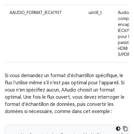
AAUDIO_FORMAT_IEC61937
uint8_t
Audio
compre
encapsu
IEC6193
pour le
passthr
HDMI ou
S/PDIF
Si vous demandez un format d'échantillon spécifique, le
flux l'utilise même s'il n'est pas optimal pour l'appareil. Si
vous n'en spécifiez aucun, AAudio choisit un format
optimal. Une fois le flux ouvert, vous devez interroger le
format d'échantillon de données, puis convertir les
données si nécessaire, comme dans cet exemple :