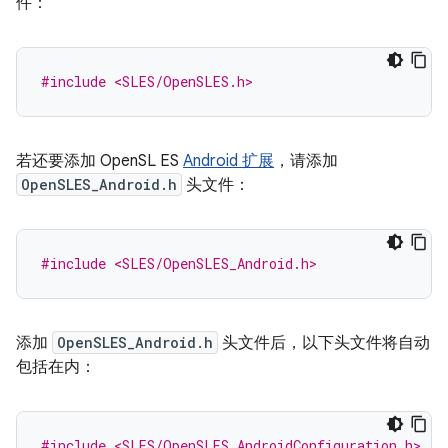
件：
#include <SLES/OpenSLES.h>
若还要添加 OpenSL ES
Android 扩展
，请添加
OpenSLES_Android.h
头文件：
#include <SLES/OpenSLES_Android.h>
添加
OpenSLES_Android.h
头文件后，以下头文件将自动
包括在内：
#include <SLES/OpenSLES_AndroidConfiguration.h>