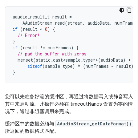
aaudio_result_t
result
=
AAudioStream_read
(
stream
,
audioData
,
numFrames
if
(
result
 < 
0
)
{
// Error!
}
if
(
result
!=
numFrames
)
{
// pad the buffer with zeros
memset
(
static_cast<sample_type
*
>
(
audioData
)
+
r
sizeof
(
sample_type
)
*
(
numFrames
-
result
)
}
您可以先准备好流的缓冲区，再通过将数据写入或静音写入
其中来启动流。此操作必须在 timeoutNanos 设置为零的情
况下，通过非阻塞调用来完成。
缓冲区中的数据必须与
AAudioStream_getDataFormat()
所返回的数据格式匹配。