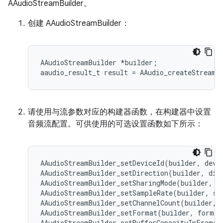
AAudioStreamBuilder。
创建 AAudioStreamBuilder：
AAudioStreamBuilder *builder;

请使用与流参数对应的构建器函数，在构建器中设置
音频流配置。可供使用的可选设置函数如下所示：
AAudioStreamBuilder_setDeviceId(builder, devic
AAudioStreamBuilder_setDirection(builder, dire
AAudioStreamBuilder_setSharingMode(builder, mo
AAudioStreamBuilder_setSampleRate(builder, sam
AAudioStreamBuilder_setChannelCount(builder, c
AAudioStreamBuilder_setFormat(builder, format