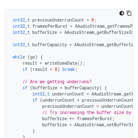
int32_t
previousUnderrunCount
=
0
;
int32_t
framesPerBurst
=
AAudioStream_getFramesPer
int32_t
bufferSize
=
AAudioStream_getBufferSizeInF
int32_t
bufferCapacity
=
AAudioStream_getBufferCap
while
(
go
)
{
result
=
writeSomeData
();
if
(
result
 < 
0
)
break
;
// Are we getting underruns?
if
(
bufferSize
 < 
bufferCapacity
)
{
int32_t
underrunCount
=
AAudioStream_getXR
if
(
underrunCount
 > 
previousUnderrunCount
)
previousUnderrunCount
=
underrunCount
;
// Try increasing the buffer size by o
bufferSize
+=
framesPerBurst
;
bufferSize
=
AAudioStream_setBufferSiz
}
}