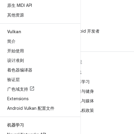
原生 MIDI API
其他资源
微信
在微信中关注 Android 开发者
Vulkan
简介
开始使用
设计准则
关于 ANDROID
发现
着色器编译器
Android
游戏
验证层
适用于企业的 Android
机器学习
广色域支持
安全
健康与健身
Extensions
源代码
相机与媒体
Android Vulkan 配置文件
新闻
隐私权政策
博客
5G
机器学习
播客