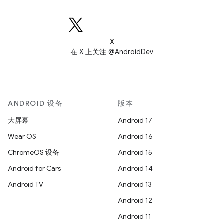
X
在 X 上关注 @AndroidDev
ANDROID 设备
版本
大屏幕
Android 17
Wear OS
Android 16
ChromeOS 设备
Android 15
Android for Cars
Android 14
Android TV
Android 13
Android 12
Android 11