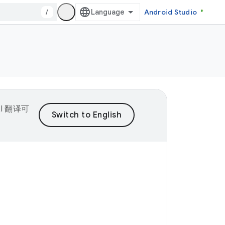
/
Android Studio
I 翻译可