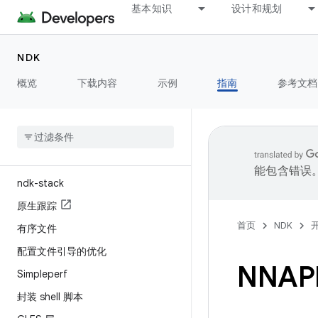
C++ 支持
基本知识
设计和规划
原生 API
使用新版 API
NDK
概览
下载内容
示例
指南
参考文档
调试和性能分析
简介
通过 Android Studio 调试
ndk-gdb
能包含错误
ndk-stack
原生跟踪
首页
NDK
有序文件
配置文件引导的优化
NNA
Simpleperf
封装 shell 脚本