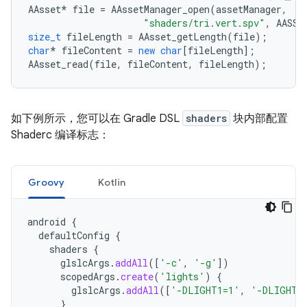
AAsset
*
file
=
AAssetManager_open
(
assetManager
,
"shaders/tri.vert.spv"
,
AASSE
size_t
fileLength
=
AAsset_getLength
(
file
);
char
*
fileContent
=
new
char
[
fileLength
];
AAsset_read
(
file
,
fileContent
,
fileLength
);
如下例所示，您可以在 Gradle DSL
shaders
块内部配置
Shaderc 编译标志：
Groovy
Kotlin
android
{
defaultConfig
{
shaders
{
glslcArgs
.
addAll
([
'-c'
,
'-g'
])
scopedArgs
.
create
(
'lights'
)
{
glslcArgs
.
addAll
([
'-DLIGHT1=1'
,
'-DLIGHT2
}