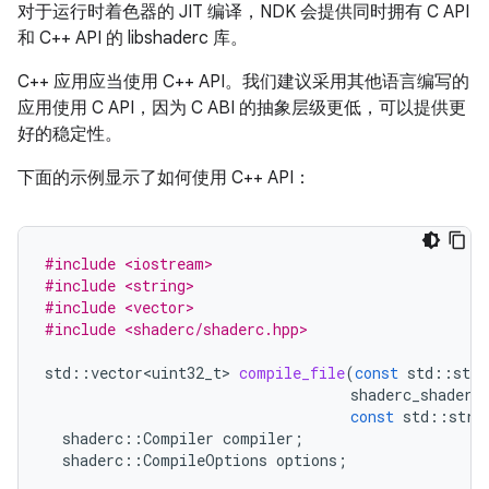
对于运行时着色器的 JIT 编译，NDK 会提供同时拥有 C API
和 C++ API 的 libshaderc 库。
C++ 应用应当使用 C++ API。我们建议采用其他语言编写的
应用使用 C API，因为 C ABI 的抽象层级更低，可以提供更
好的稳定性。
下面的示例显示了如何使用 C++ API：
#include <iostream>
#include <string>
#include <vector>
#include <shaderc/shaderc.hpp>
std
::
vector<uint32_t>
compile_file
(
const
std
::
stri
shaderc_shader_
const
std
::
stri
shaderc
::
Compiler
compiler
;
shaderc
::
CompileOptions
options
;