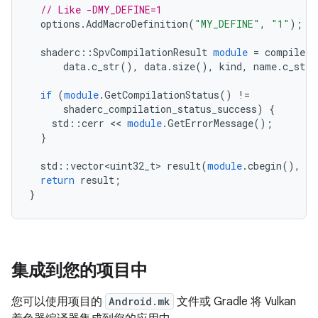
// Like -DMY_DEFINE=1
options
.
AddMacroDefinition
(
"MY_DEFINE"
,
"1"
);
shaderc
::
SpvCompilationResult
module
=
compiler
.
data
.
c_str
(),
data
.
size
(),
kind
,
name
.
c_str
(
if
(
module
.
GetCompilationStatus
()
!=
shaderc_compilation_status_success
)
{
std
::
cerr
<<
module
.
GetErrorMessage
();
}
std
::
vector<uint32_t>
result
(
module
.
cbegin
(),
mo
return
result
;
}
集成到您的项目中
您可以使用项目的
Android.mk
文件或 Gradle 将 Vulkan