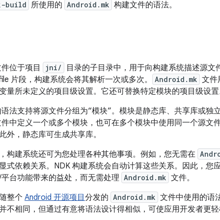
k-build
所使用的
Android.mk
构建文件的语法。
文件位于项目
jni/
目录的子目录中，用于向构建系统描述源文
kefile 片段，构建系统会将其解析一次或多次。
Android.mk
文件
变量所未定义的项目级设置。它还可替换特定模块的项目级设置
语法支持将源文件分组为“模块”。
模块是静态库、共享库或独
件中定义一个或多个模块，也可在多个模块中使用同一个源文
此外，静态库可生成共享库。
，构建系统还可为您处理各种其他事项。例如，您无需在
Andr
显式依赖关系。NDK 构建系统会自动计算这些关系。因此，您应该
/平台功能带来的益处，而无需处理
Android.mk
文件。
与随整个
Android 开源项目
分发的
Android.mk
文件中使用的语
并不相同，但通过有意将语法设计得相似，可使应用开发者更轻