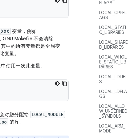
FLAGS
LOCAL_CPPFL
AGS
LOCAL_STATI
_XXX
变量，例如
C_LIBRARIES
NU Makefile 不会清除
LOCAL_SHARE
文（其中的所有变量都是全局变
D_LIBRARIES
此变量。
LOCAL_WHOL
E_STATIC_LIB
块中使用一次此变量。
RARIES
LOCAL_LDLIB
S
LOCAL_LDFLA
GS
LOCAL_ALLO
W_UNDEFINED
，会对您分配给
LOCAL_MODULE
_SYMBOLS
.so
的库。
LOCAL_ARM_
MODE