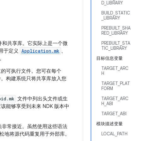
D_LIBRARY
BUILD_STATIC
_LIBRARY
PREBUILT_SHA
RED_LIBRARY
件和共享库。它实际上是一个微
PREBUILT_STA
TIC_LIBRARY
用于定义
Application.mk
、
。
目标信息变量
TARGET_ARC
立的可执行文件。您可在每个
H
件。构建系统只将共享库放入您
TARGET_PLAT
FORM
oid.mk
文件中列出头文件或生
TARGET_ARC
H_ABI
能够享受到未来 NDK 版本中
TARGET_ABI
模块描述变量
法非常接近。虽然使用这些语法
松地将源代码重复用于外部库。
LOCAL_PATH