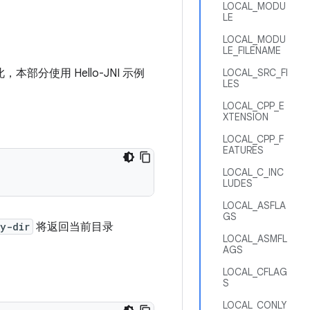
LOCAL_MODU
LE
LOCAL_MODU
LE_FILENAME
部分使用 Hello-JNI 示例
LOCAL_SRC_FI
LES
LOCAL_CPP_E
XTENSION
LOCAL_CPP_F
EATURES
LOCAL_C_INC
LUDES
LOCAL_ASFLA
GS
y-dir
将返回当前目录
LOCAL_ASMFL
AGS
LOCAL_CFLAG
S
LOCAL_CONLY