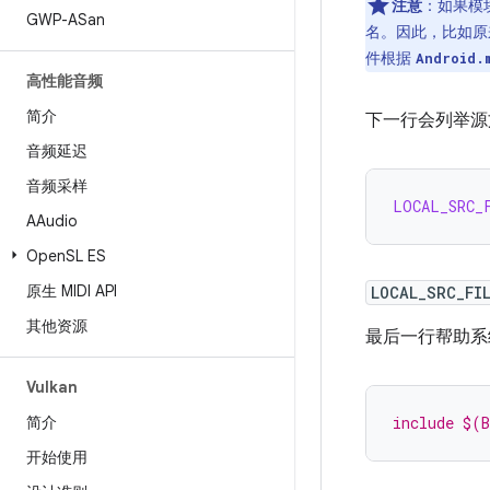
注意
：
如果模
GWP-ASan
名。因此，比如
件根据
Android.
高性能音频
简介
下一行会列举源
音频延迟
音频采样
LOCAL_SRC_
AAudio
Open
SL ES
原生 MIDI API
LOCAL_SRC_FI
其他资源
最后一行帮助系
Vulkan
简介
include $(
开始使用