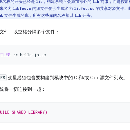
块名称的开头已经是
，构建系统不会添加额外的
前缀；而是按原
lib
lib
原来名为
的源文件仍会生成名为
的共享对象文件。此行
libfoo.c
libfoo.so
文件生成的库；所有这些库的名称都以
开头。
mk
lib
文件，以空格分隔多个文件：
FILES
:=
LES
变量必须包含要构建到模块中的 C 和/或 C++ 源文件列表。
统将一切连接到一起：
BUILD_SHARED_LIBRARY)