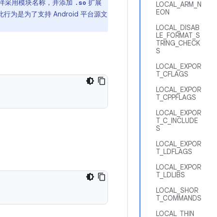
样采用模块名称，并添加
扩展
.so
LOCAL_ARM_N
EON
为是为了支持 Android 平台源文
LOCAL_DISAB
LE_FORMAT_S
TRING_CHECK
S
LOCAL_EXPOR
T_CFLAGS
LOCAL_EXPOR
T_CPPFLAGS
LOCAL_EXPOR
T_C_INCLUDE
S
LOCAL_EXPOR
T_LDFLAGS
LOCAL_EXPOR
T_LDLIBS
LOCAL_SHOR
T_COMMANDS
LOCAL_THIN_