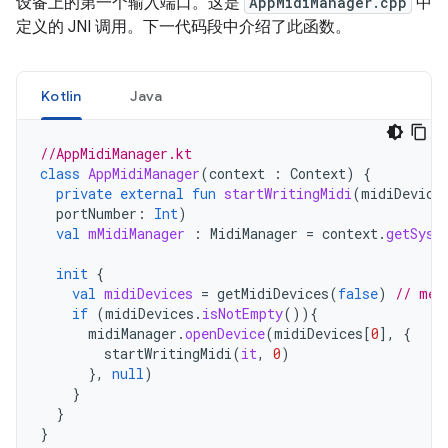
设备上的第一个输入端口。这是
AppMidiManager.cpp
中
定义的 JNI 调用。下一代码段中介绍了此函数。
Kotlin
Java
//AppMidiManager.kt
class
AppMidiManager
(
context
:
Context
)
{
private
external
fun
startWritingMidi
(
midiDevice
portNumber
:
Int
)
val
mMidiManager
:
MidiManager
=
context
.
getSyst
init
{
val
midiDevices
=
getMidiDevices
(
false
)
// met
if
(
midiDevices
.
isNotEmpty
()){
midiManager
.
openDevice
(
midiDevices
[
0
]
,
{
startWritingMidi
(
it
,
0
)
},
null
)
}
}
}