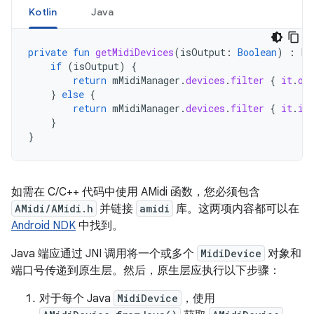
Kotlin
Java
private
fun
getMidiDevices
(
isOutput
:
Boolean
)
:
Li
if
(
isOutput
)
{
return
mMidiManager
.
devices
.
filter
{
it
.
ou
}
else
{
return
mMidiManager
.
devices
.
filter
{
it
.
in
}
}
如需在 C/C++ 代码中使用 AMidi 函数，您必须包含
AMidi/AMidi.h
并链接
amidi
库。这两项内容都可以在
Android NDK
中找到。
Java 端应通过 JNI 调用将一个或多个
MidiDevice
对象和
端口号传递到原生层。然后，原生层应执行以下步骤：
对于每个 Java
MidiDevice
，使用