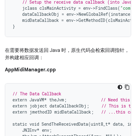
// Setup the receive data callback (into Java)
jclass
clsMainActivity
=
env
-
>
FindClass
(
"com/e
dataCallbackObj
=
env
-
>
NewGlobalRef
(
instance
);
midDataCallback
=
env
-
>
GetMethodID
(
clsMainActi
}
在需要将数据发送回 Java 时，原生代码会检索回调指针，
并构建相应回调：
AppMidiManager.cpp
// The Data Callback
extern
JavaVM
*
theJvm
;
// Need this f
extern
jobject
dataCallbackObj
;
// This is the
extern
jmethodID
midDataCallback
;
// ...this cal
static
void
SendTheReceivedData
(
uint8_t
*
data
,
int
JNIEnv
*
env
;