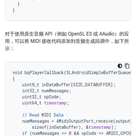
}
}
对于使用原生音频 API（例如 OpenSL ES 或 AAudio）的应
用，可以将 MIDI 接收代码添加到音频生成回调中，如下所
示：
void
bqPlayerCallback
(
SLAndroidSimpleBufferQueueIt
{
uint8_t
inDataBuffer
[
SIZE_DATABUFFER
]
;
int32_t
numMessages
;
uint32_t
opCode
;
uint64_t
timestamp
;
//
Read
MIDI
Data
numMessages
=
AMidiOutputPort_receive
(
outputPo
sizeof
(
inDataBuffer
),
&
timestamp
);
if
(
numMessages
>
=
0
 && 
opCode
==
AMIDI_OPCODE