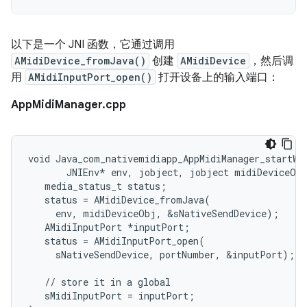
以下是一个 JNI 函数，它通过调用
AMidiDevice_fromJava()
创建
AMidiDevice
，然后调
用
AMidiInputPort_open()
打开设备上的输入端口：
AppMidiManager.cpp
void Java_com_nativemidiapp_AppMidiManager_startWri
       JNIEnv* env, jobject, jobject midiDeviceObj
   media_status_t status;

   status = AMidiDevice_fromJava(

     env, midiDeviceObj, &sNativeSendDevice);

   AMidiInputPort *inputPort;

   status = AMidiInputPort_open(

     sNativeSendDevice, portNumber, &inputPort);

   // store it in a global

   sMidiInputPort = inputPort;
