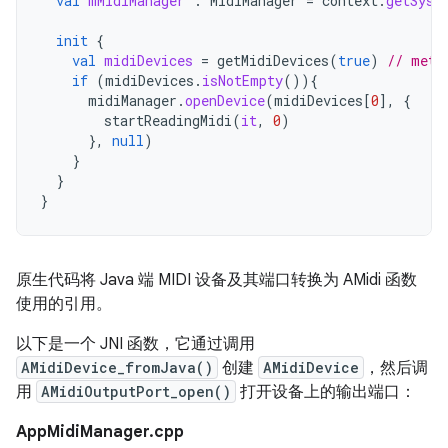
val
mMidiManager
:
MidiManager
=
context
.
getSyst
init
{
val
midiDevices
=
getMidiDevices
(
true
)
// meth
if
(
midiDevices
.
isNotEmpty
()){
midiManager
.
openDevice
(
midiDevices
[
0
]
,
{
startReadingMidi
(
it
,
0
)
},
null
)
}
}
}
原生代码将 Java 端 MIDI 设备及其端口转换为 AMidi 函数
使用的引用。
以下是一个 JNI 函数，它通过调用
AMidiDevice_fromJava()
创建
AMidiDevice
，然后调
用
AMidiOutputPort_open()
打开设备上的输出端口：
AppMidiManager.cpp