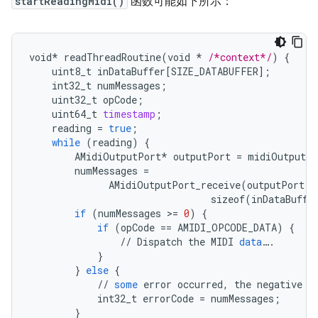
startReadingMidi()
函数可能如下所示：
void
*
readThreadRoutine
(
void
*
/*context*/
)
{
uint8_t
inDataBuffer
[
SIZE_DATABUFFER
]
;
int32_t
numMessages
;
uint32_t
opCode
;
uint64_t
timestamp
;
reading
=
true
;
while
(
reading
)
{
AMidiOutputPort
*
outputPort
=
midiOutputPo
numMessages
=
AMidiOutputPort_receive
(
outputPort
,
sizeof
(
inDataBuffe
if
(
numMessages
>
=
0
)
{
if
(
opCode
==
AMIDI_OPCODE_DATA
)
{
//
Dispatch
the
MIDI
data
…
.
}
}
else
{
//
some
error
occurred
,
the
negative
n
int32_t
errorCode
=
numMessages
;
}