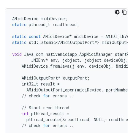
AMidiDevice
midiDevice
;
static
pthread_t
readThread
;
static
const
AMidiDevice
*
midiDevice
=
AMIDI_INVAL
static
std
::
atomic<AMidiOutputPort
*
>
midiOutputPo
void
Java_com_nativemidiapp_AppMidiManager_startRe
JNIEnv
*
env
,
jobject
,
jobject
deviceObj
,
AMidiDevice_fromJava
(
j_env
,
deviceObj
,
&
midiDe
AMidiOutputPort
*
outputPort
;
int32_t
result
=
AMidiOutputPort_open
(
midiDevice
,
portNumber
,
//
check
for
errors
...
//
Start
read
thread
int
pthread_result
=
pthread_create
(
&
readThread
,
NULL
,
readThread
//
check
for
errors
...