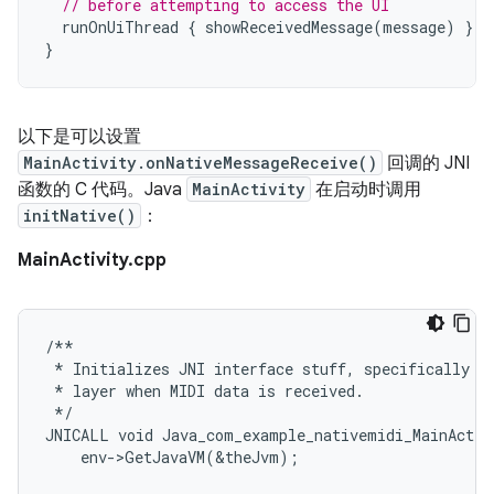
// before attempting to access the UI
runOnUiThread
{
showReceivedMessage
(
message
)
}
}
以下是可以设置
MainActivity.onNativeMessageReceive()
回调的 JNI
函数的 C 代码。Java
MainActivity
在启动时调用
initNative()
：
MainActivity.cpp
/**
*
Initializes
JNI
interface
stuff
,
specifically
t
*
layer
when
MIDI
data
is
received
.
*/
JNICALL
void
Java_com_example_nativemidi_MainActiv
env
-
>
GetJavaVM
(
&
theJvm
);