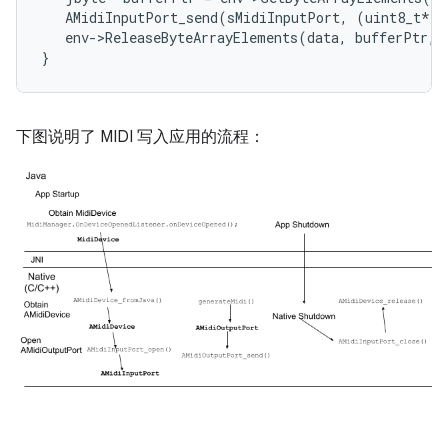
   AMidiInputPort_send(sMidiInputPort, (uint8_t*)b
   env->ReleaseByteArrayElements(data, bufferPtr, 
下图说明了 MIDI 写入应用的流程：