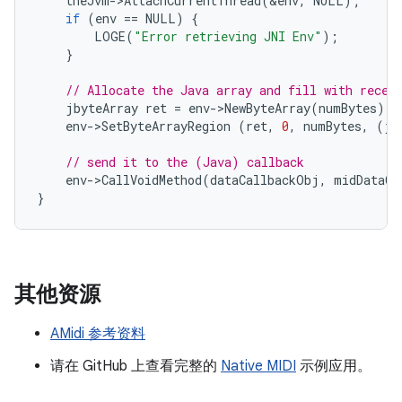
theJvm
-
>
AttachCurrentThread
(
&
env
,
NULL
);
if
(
env
==
NULL
)
{
LOGE
(
"Error retrieving JNI Env"
);
}
// Allocate the Java array and fill with recei
jbyteArray
ret
=
env
-
>
NewByteArray
(
numBytes
);
env
-
>
SetByteArrayRegion
(
ret
,
0
,
numBytes
,
(
jb
// send it to the (Java) callback
env
-
>
CallVoidMethod
(
dataCallbackObj
,
midDataCa
}
其他资源
AMidi 参考资料
请在 GitHub 上查看完整的
Native MIDI
示例应用。