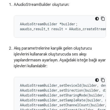
AAudioStreamBuilder oluşturun:
AAudioStreamBuilder *builder;

Akış parametrelerine karşılık gelen oluşturucu
işlevlerini kullanarak oluşturucuda ses akışı
yapılandırmasını ayarlayın. Aşağıdaki isteğe bağlı ayar
işlevleri kullanılabilir:
AAudioStreamBuilder_setDeviceId(builder, devic
AAudioStreamBuilder_setDirection(builder, dire
AAudioStreamBuilder_setSharingMode(builder, mo
AAudioStreamBuilder_setSampleRate(builder, sam
AAudioStreamBuilder_setChannelCount(builder, c
AAudioStreamBuilder_setFormat(builder, format