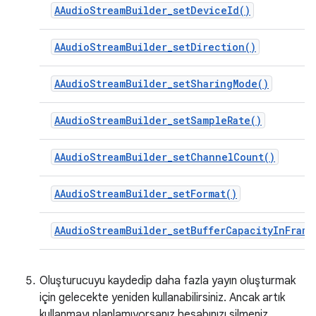
AAudioStreamBuilder_setDeviceId()
AAudioStreamBuilder_setDirection()
AAudioStreamBuilder_setSharingMode()
AAudioStreamBuilder_setSampleRate()
AAudioStreamBuilder_setChannelCount()
AAudioStreamBuilder_setFormat()
AAudioStreamBuilder_setBufferCapacityInFrame
Oluşturucuyu kaydedip daha fazla yayın oluşturmak
için gelecekte yeniden kullanabilirsiniz. Ancak artık
kullanmayı planlamıyorsanız hesabınızı silmeniz