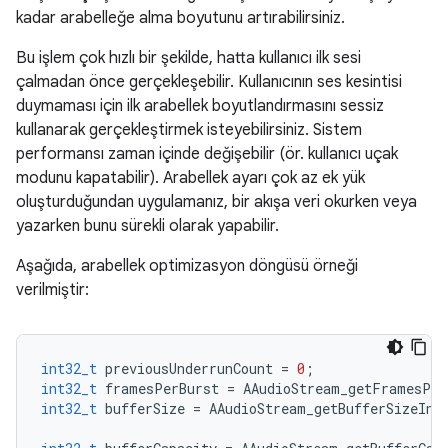
kadar arabelleğe alma boyutunu artırabilirsiniz.
Bu işlem çok hızlı bir şekilde, hatta kullanıcı ilk sesi
çalmadan önce gerçekleşebilir. Kullanıcının ses kesintisi
duymaması için ilk arabellek boyutlandırmasını sessiz
kullanarak gerçekleştirmek isteyebilirsiniz. Sistem
performansı zaman içinde değişebilir (ör. kullanıcı uçak
modunu kapatabilir). Arabellek ayarı çok az ek yük
oluşturduğundan uygulamanız, bir akışa veri okurken veya
yazarken bunu sürekli olarak yapabilir.
Aşağıda, arabellek optimizasyon döngüsü örneği
verilmiştir:
int32_t
previousUnderrunCount
=
0
;
int32_t
framesPerBurst
=
AAudioStream_getFramesPer
int32_t
bufferSize
=
AAudioStream_getBufferSizeInF