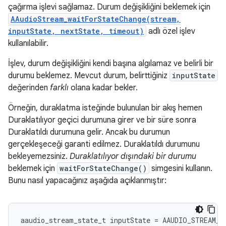
çağırma işlevi sağlamaz. Durum değişikliğini beklemek için
AAudioStream_waitForStateChange(stream,
inputState, nextState, timeout)
adlı özel işlev
kullanılabilir.
İşlev, durum değişikliğini kendi başına algılamaz ve belirli bir
durumu beklemez. Mevcut durum, belirttiğiniz
inputState
değerinden
farklı
olana kadar bekler.
Örneğin, duraklatma isteğinde bulunulan bir akış hemen
Duraklatılıyor geçici durumuna girer ve bir süre sonra
Duraklatıldı durumuna gelir. Ancak bu durumun
gerçekleşeceği garanti edilmez. Duraklatıldı durumunu
bekleyemezsiniz.
Duraklatılıyor dışındaki bir durumu
beklemek için
waitForStateChange()
simgesini kullanın.
Bunu nasıl yapacağınız aşağıda açıklanmıştır:
aaudio_stream_state_t
inputState
=
AAUDIO_STREAM_S