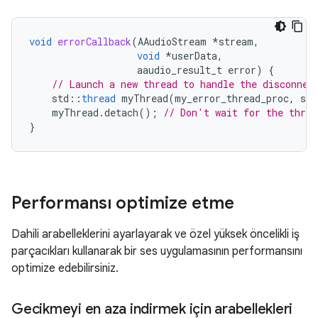
void
errorCallback
(
AAudioStream
*
stream
,
void
*
userData
,
aaudio_result_t
error
)
{
// Launch a new thread to handle the disconnec
std
::
thread
myThread
(
my_error_thread_proc
,
str
myThread
.
detach
();
// Don't wait for the threa
}
Performansı optimize etme
Dahili arabelleklerini ayarlayarak ve özel yüksek öncelikli iş
parçacıkları kullanarak bir ses uygulamasının performansını
optimize edebilirsiniz.
Gecikmeyi en aza indirmek için arabellekleri