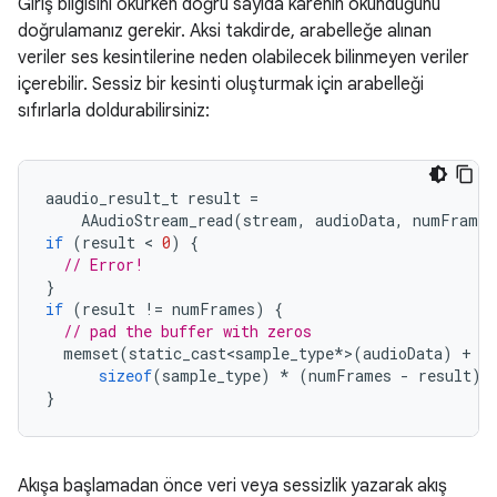
Giriş bilgisini okurken doğru sayıda karenin okunduğunu
doğrulamanız gerekir. Aksi takdirde, arabelleğe alınan
veriler ses kesintilerine neden olabilecek bilinmeyen veriler
içerebilir. Sessiz bir kesinti oluşturmak için arabelleği
sıfırlarla doldurabilirsiniz:
aaudio_result_t
result
=
AAudioStream_read
(
stream
,
audioData
,
numFrames
if
(
result
 < 
0
)
{
// Error!
}
if
(
result
!=
numFrames
)
{
// pad the buffer with zeros
memset
(
static_cast<sample_type
*
>
(
audioData
)
+
r
sizeof
(
sample_type
)
*
(
numFrames
-
result
)
}
Akışa başlamadan önce veri veya sessizlik yazarak akış