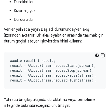
Duraklatıldı
Kızarmış yüz
Durduruldu
Veriler yalnızca yayın Başladı durumundayken akış
üzerinden aktarılır. Bir akışı eyaletler arasında taşımak için
durum geçişi isteyen işlevlerden birini kullanın:
aaudio_result_t
result
;
result
=
AAudioStream_requestStart
(
stream
);
result
=
AAudioStream_requestStop
(
stream
);
result
=
AAudioStream_requestPause
(
stream
);
result
=
AAudioStream_requestFlush
(
stream
);
Yalnızca bir çıkış akışında duraklatma veya temizleme
isteğinde bulunabileceğinizi unutmayın: