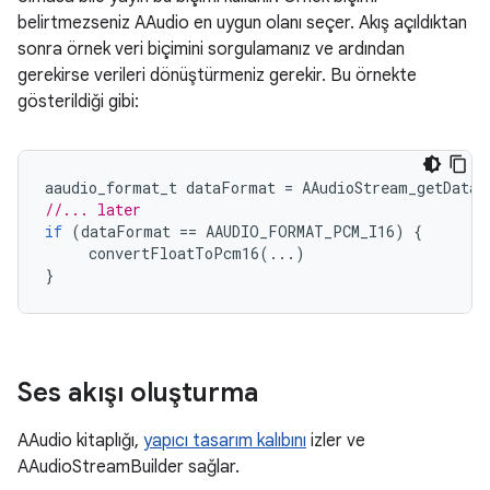
belirtmezseniz AAudio en uygun olanı seçer. Akış açıldıktan
sonra örnek veri biçimini sorgulamanız ve ardından
gerekirse verileri dönüştürmeniz gerekir. Bu örnekte
gösterildiği gibi:
aaudio_format_t
dataFormat
=
AAudioStream_getDataF
//... later
if
(
dataFormat
==
AAUDIO_FORMAT_PCM_I16
)
{
convertFloatToPcm16
(...)
}
Ses akışı oluşturma
AAudio kitaplığı,
yapıcı tasarım kalıbını
izler ve
AAudioStreamBuilder sağlar.