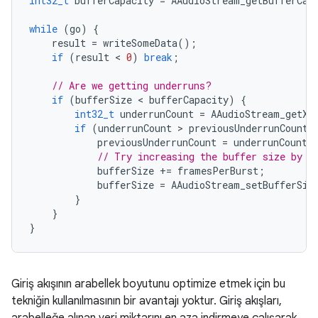
int32_t
bufferCapacity
=
AAudioStream_getBufferCap
while
(
go
)
{
result
=
writeSomeData
();
if
(
result
 < 
0
)
break
;
// Are we getting underruns?
if
(
bufferSize
 < 
bufferCapacity
)
{
int32_t
underrunCount
=
AAudioStream_getXR
if
(
underrunCount
 > 
previousUnderrunCount
)
previousUnderrunCount
=
underrunCount
;
// Try increasing the buffer size by o
bufferSize
+=
framesPerBurst
;
bufferSize
=
AAudioStream_setBufferSiz
}
}
}
Giriş akışının arabellek boyutunu optimize etmek için bu
tekniğin kullanılmasının bir avantajı yoktur. Giriş akışları,
arabelleğe alınan veri miktarını en aza indirmeye çalışarak