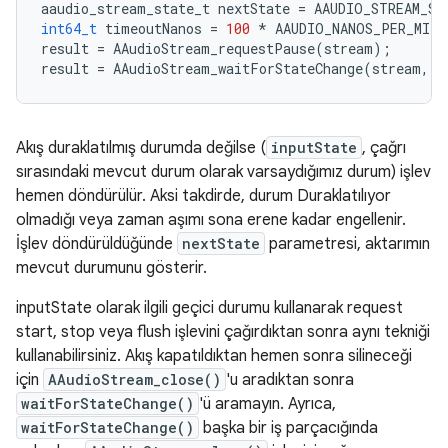
aaudio_stream_state_t
nextState
=
AAUDIO_STREAM_ST
int64_t
timeoutNanos
=
100
*
AAUDIO_NANOS_PER_MILL
result
=
AAudioStream_requestPause
(
stream
);
result
=
AAudioStream_waitForStateChange
(
stream
,
i
Akış duraklatılmış durumda değilse (
inputState
, çağrı
sırasındaki mevcut durum olarak varsaydığımız durum) işlev
hemen döndürülür. Aksi takdirde, durum Duraklatılıyor
olmadığı veya zaman aşımı sona erene kadar engellenir.
İşlev döndürüldüğünde
nextState
parametresi, aktarımın
mevcut durumunu gösterir.
inputState olarak ilgili geçici durumu kullanarak request
start, stop veya flush işlevini çağırdıktan sonra aynı tekniği
kullanabilirsiniz. Akış kapatıldıktan hemen sonra silineceği
için
AAudioStream_close()
'u aradıktan sonra
waitForStateChange()
'ü aramayın. Ayrıca,
waitForStateChange()
başka bir iş parçacığında