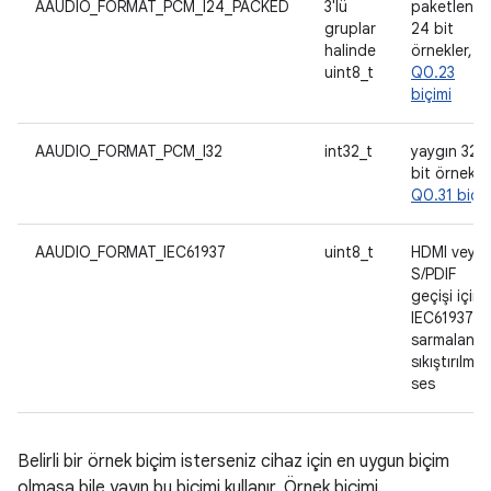
AAUDIO_FORMAT_PCM_I24_PACKED
3'lü
paketlenmi
gruplar
24 bit
halinde
örnekler,
uint8_t
Q0.23
biçimi
AAUDIO_FORMAT_PCM_I32
int32_t
yaygın 32
bit örnekler
Q0.31 biçim
AAUDIO_FORMAT_IEC61937
uint8_t
HDMI veya
S/PDIF
geçişi için
IEC61937'y
sarmalanmı
sıkıştırılmış
ses
Belirli bir örnek biçim isterseniz cihaz için en uygun biçim
olmasa bile yayın bu biçimi kullanır. Örnek biçimi