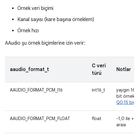
Örnek veri biçimi
Kanal sayısı (kare başına örneklem)
Örnek hızı
AAudio şu örnek biçimlerine izin verir:
C veri
aaudio_format_t
Notlar
türü
AAUDIO_FORMAT_PCM_I16
int16_t
yaygın 16
bit örnekler
Q0,15 biçim
AAUDIO_FORMAT_PCM_FLOAT
float
-1,0 ile +1,
arası