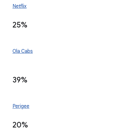
Netflix
25%
Ola Cabs
39%
Perigee
20%