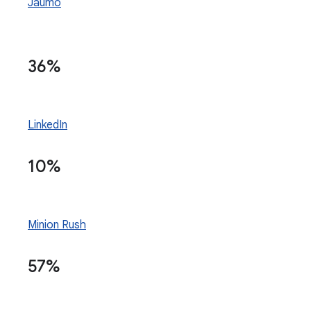
Jaumo
36%
LinkedIn
10%
Minion Rush
57%