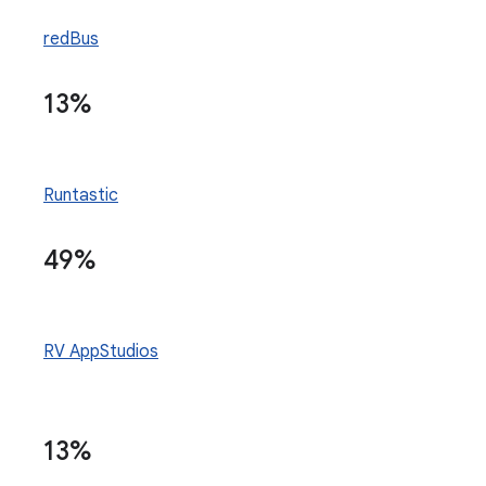
redBus
13%
Runtastic
49%
RV AppStudios
13%