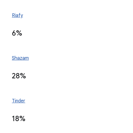
Riafy
6%
Shazam
28%
Tinder
18%