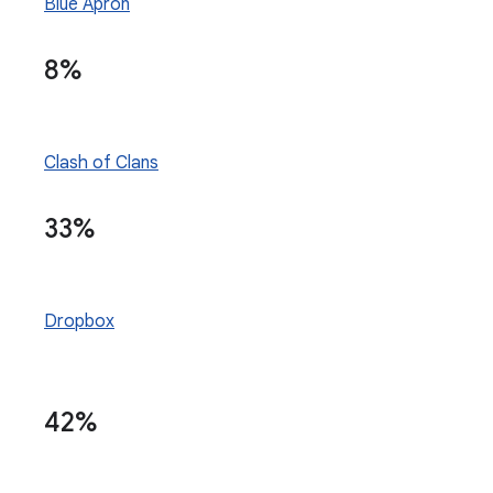
Blue Apron
8%
Clash of Clans
33%
Dropbox
42%