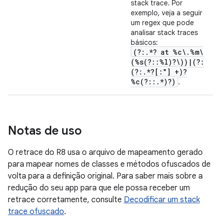
stack trace. Por
exemplo, veja a seguir
um regex que pode
analisar stack traces
básicos:
(?:.*? at %c\.%m\
(%s(?::%l)?\))|(?:
(?:.*?[:"] +)?
%c(?::.*)?)
.
Notas de uso
O retrace do R8 usa o arquivo de mapeamento gerado
para mapear nomes de classes e métodos ofuscados de
volta para a definição original. Para saber mais sobre a
redução do seu app para que ele possa receber um
retrace corretamente, consulte
Decodificar um stack
trace ofuscado
.