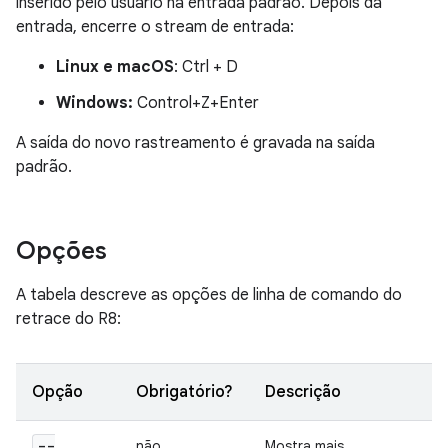
inserido pelo usuário na entrada padrão. Depois da
entrada, encerre o stream de entrada:
Linux e macOS
: Ctrl + D
Windows:
Control+Z+Enter
A saída do novo rastreamento é gravada na saída
padrão.
Opções
A tabela descreve as opções de linha de comando do
retrace do R8:
Opção
Obrigatório?
Descrição
--
não
Mostra mais