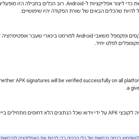
החבילה הזו נדרשת כדי ליצור אפליקציות ל-Android. רוב הכ
ל להיות שהכלים הבאים של שורת הפקודה יהיו שימושיים:
ומפלים לפלט יחיד.
ther APK signatures will be verified successfully on all platfo
a giv
מבצע אופטימיזציה לקובצי APK על ידי וידוא שכל הנתונים הלא דחוסים מת
תמש בכמה גרסאות של כלי הבנייה כדי לבנות את האפליקציה לגרסאות שונות של