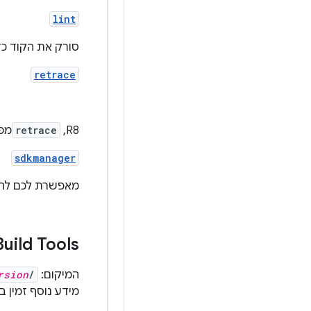
lint
סורק את הקוד כד
retrace
R8,
retrace
מפע
sdkmanager
מאפשרת לכם להציג, ל
uild Tools
המיקום:
/
rsion
מידע נוסף זמין ב