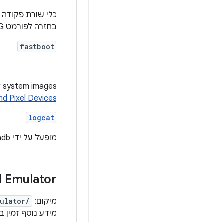
בחזרה לפורמט PNG.
fastboot
m and other system images
nd Pixel Devices
logcat
מופעל על ידי adb כדי להציג יומנים של אפליקציות ומערכת.
 Emulator
מיקום:
ulator/
מידע נוסף זמין ב