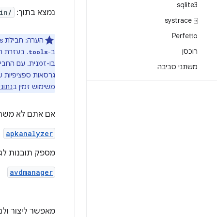
sqlite3
נמצא בתוך:
in/
systrace ⍈
Perfetto
הערה: חבילת Android SDK Command-Line Tools, שנמצאת ב-
רוכסן
ב-
. בעזרת ה
tools
בו-זמנית. עם החב
משתני סביבה
משימוש זמין ב
נתוני ה
אם אתם לא משתמשים ב-id Studio
apkanalyzer
מספק תובנות לגבי ההרכב של קו
avdmanager
מאפשר ליצור ולנהל מכשירי Android וירטו