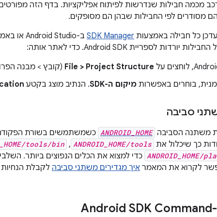
Android  מורכב מכמה חבילות שנדרשות לפיתוח אפליקציות. בדף הזה מפור
והם מסודרים לפי החבילות שבהן הם מסופקים.
עדכן כל חבילה באמצעות
SDK Manager
ב-Android Studio או באמצעות כלי שורת הפקודה
החבילות יורדות לספריית Android SDK. כדי לאתר אותה:
File > Project Structure
(קובץ > מבנה הפרוי
מנית, בוחרים באפשרות
מיקום ה-SDK
. הנתיב מוצג בקטע
cation
תני סביבה
ת משתנה הסביבה
ANDROID_HOME
כשמשתמשים בשורת הפקודה. כמ
ות כך שיכלול את
ANDROID_HOME/tools
,‏
_HOME/tools/bin
ANDROID_HOME/pla
כדי למצוא את הכלים הנפוצים ביותר. השל
פשר לקרוא את המאמר
איך מגדירים משתני סביבה
לקבלת הנחיות כ
Android SDK Command-L