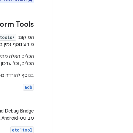
form Tools
המיקום:
tools/
מידע נוסף זמין ב
הכלים, וכל עדכו
בנוסף להורדה מ-SDK Manager, אפשר להוריד את K Platform Tools
adb
מבוסס-Android. אפשר גם להשתמש בו כדי להתקין קובץ APK במכשיר.
etc1tool