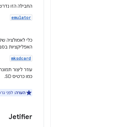
החבילה הזו נדרשת כדי להשתמש
emulator
האפליקציות בסביבת 
mksdcard
עוזר ליצור תמונ
כמו כרטיס SD.
הערה:
לפני גרסה 25.3.0, כלי האמולטור נכללו בח
Jetifier