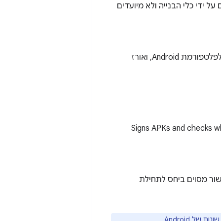
לים בחבילה הזו מופעלים על ידי כלי הבנייה ולא מיועדים
מנתח, יוצר אינדקסים ומקמפל משאבי Android לפורמט בינארי שעבר אופטימיזציה לפלטפורמת Android, ואורז
Signs APKs and checks whe
חילים ביישור מסוים ביחס לתחילת
 Android.