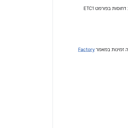
כלי שורת פקודה שמאפשר לקודד תמונות PNG לתקן הדחיסה ETC1 ולפענח תמונות דחוסות בפורמט ETC1
Factory