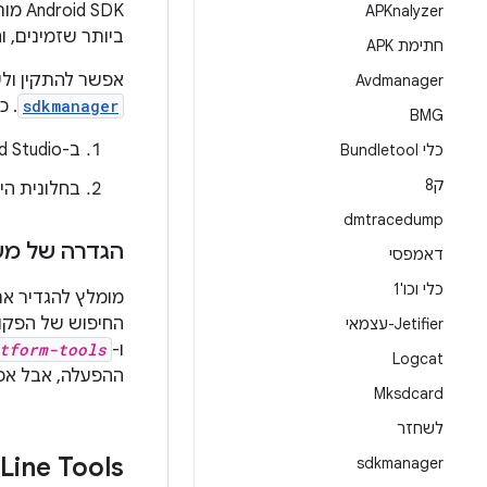
‫SDK
APKnalyzer
ביותר שזמינים, 
חתימת APK
אפשר להתקין ול
Avdmanager
sdkmanager
. כל 
BMG
ב-Android Studio, לוחצים על
כלי Bundletool
ק8
בחלונית הי
dmtracedump
הגדרה של מש
דאמפסי
כלי וכו'1
מומלץ להגדיר א
החיפוש של הפקוד
Jetifier-עצמאי
ו-
tform-tools
Logcat
ההפעלה, אבל א
Mksdcard
לשחזר
ine Tools
sdkmanager