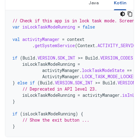
Java
Kotlin
// Check if this app is in lock task mode. Screen 
var
isLockTaskModeRunning
=
false
val
activityManager
=
context
.
getSystemService
(
Context
.
ACTIVITY_SERVICE
if
(
Build
.
VERSION
.
SDK_INT
>
=
Build
.
VERSION_CODES
.
M
isLockTaskModeRunning
=
activityManager
.
lockTaskModeState
==
ActivityManager
.
LOCK_TASK_MODE_LOCKED
}
else
if
(
Build
.
VERSION
.
SDK_INT
>
=
Build
.
VERSION_
// Deprecated in API level 23.
isLockTaskModeRunning
=
activityManager
.
isInLo
}
if
(
isLockTaskModeRunning
)
{
// Show the exit button ...
}