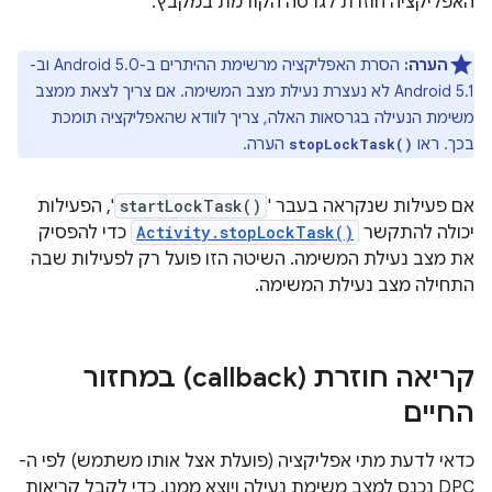
האפליקציה חוזרת לגרסה הקודמת במקבץ.
הערה:
הסרת האפליקציה מרשימת ההיתרים ב-Android 5.0 וב-
Android 5.1 לא נעצרת נעילת מצב המשימה. אם צריך לצאת ממצב
משימת הנעילה בגרסאות האלה, צריך לוודא שהאפליקציה תומכת
בכך. ראו
הערה.
stopLockTask()
אם פעילות שנקראה בעבר '
startLockTask()
', הפעילות
יכולה להתקשר
Activity.stopLockTask()
כדי להפסיק
את מצב נעילת המשימה. השיטה הזו פועל רק לפעילות שבה
התחילה מצב נעילת המשימה.
קריאה חוזרת (callback) במחזור
החיים
כדאי לדעת מתי אפליקציה (פועלת אצל אותו משתמש) לפי ה-
DPC נכנס למצב משימת נעילה ויוצא ממנו. כדי לקבל קריאות