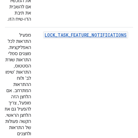
את המכשיר
אם להשבית
את תיבת
הדו-שיח הזו.
LOCK_TASK_FEATURE_NOTIFICATIONS
מפעיל
התראות לכל
האפליקציות.
מוצגים סמלי
התראות שורת
הסטטוס,
התראות 'שימו
לב' ולוח
ההתראות
המתרחב. אם
הלחצן הזה
מופעל, צריך
להפעיל גם את
הלחצן הראשי.
הקשה פעולות
של התראות
ולחצנים