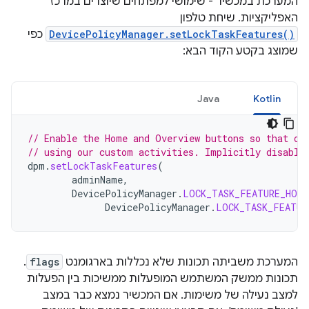
המערכת במכשיר - שימושי למפתחים שיוצרים במרכז
האפליקציות. שיחת טלפון
DevicePolicyManager.setLockTaskFeatures()
כפי
שמוצג בקטע הקוד הבא:
Java
Kotlin
// Enable the Home and Overview buttons so that ou
// using our custom activities. Implicitly disable
dpm
.
setLockTaskFeatures
(
adminName
,
DevicePolicyManager
.
LOCK_TASK_FEATURE_HOME
DevicePolicyManager
.
LOCK_TASK_FEATUR
המערכת משביתה תכונות שלא נכללות בארגומנט
flags
.
תכונות ממשק המשתמש המופעלות ממשיכות בין הפעלות
למצב נעילה של משימות. אם המכשיר נמצא כבר במצב