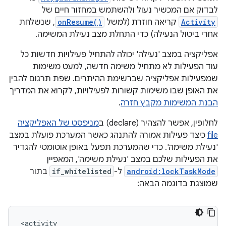
לבדוק אם המכשיר נעול ולהשתמש במחזור חיים של
Activity
קריאה חוזרת (למשל
onResume()
, שנשלחת
אחרי ביטול הנעילה) כדי התחלת מצב נעילת המשימה.
אפליקציה במצב 'נעילה' יכולה להתחיל פעילויות חדשות כל
עוד הפעילות לא מתחיל משימה חדשה, למעט משימות
שמפעילות אפליקציה שברשימת ההיתרים. שפת תרגום להבין
את האופן שבו משימות קשורות לפעילויות, לקרוא את המדריך
הבנת המשימות מקבץ חזרה
.
לחלופין, אפשר להצהיר (declare) ב
מניפסט של האפליקציה
file
כיצד פעילות אמורה להתנהג כאשר המערכת פועלת במצב
'נעילת משימה'. כדי שהמערכת תפעל באופן אוטומטי להגדיר
את הפעילות שלכם במצב 'נעילת משימה', המאפיין
android:lockTaskMode
ל-
if_whitelisted
בתור
שמוצגת בדוגמה הבאה: