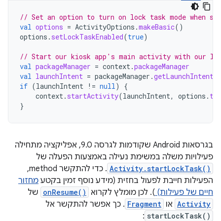
// Set an option to turn on lock task mode when st
val
options
=
ActivityOptions
.
makeBasic
()
options
.
setLockTaskEnabled
(
true
)
// Start our kiosk app's main activity with our lo
val
packageManager
=
context
.
packageManager
val
launchIntent
=
packageManager
.
getLaunchIntentF
if
(
launchIntent
!=
null
)
{
context
.
startActivity
(
launchIntent
,
options
.
to
}
בגרסאות Android שקודמות לגרסה 9.0, אפליקציה מתחילה
פעילויות משלה במשימת נעילה באמצעות הפעלה של
Activity.startLockTask()
. כדי להתקשר method,
הפעילות חייבת לפעול בחזית (מידע נוסף זמין בקטע
מחזור
חיים של פעילות)
). לכן מומלץ לקרוא
onResume()
של
Activity
או
Fragment
. כך אפשר להתקשר אל
:
startLockTask()