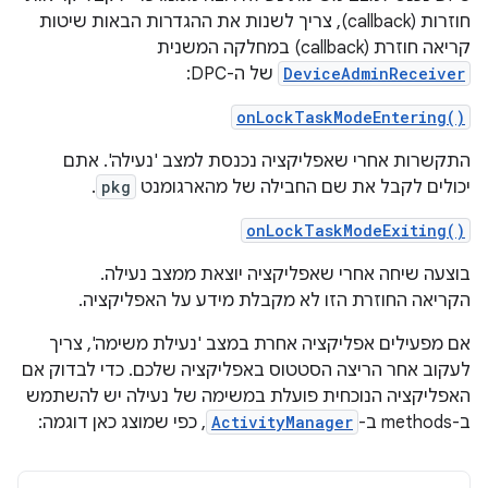
חוזרות (callback), צריך לשנות את ההגדרות הבאות שיטות
קריאה חוזרת (callback) במחלקה המשנית
DeviceAdminReceiver
של ה-DPC:
onLockTaskModeEntering()
התקשרות אחרי שאפליקציה נכנסת למצב 'נעילה'. אתם
יכולים לקבל את שם החבילה של מהארגומנט
pkg
.
onLockTaskModeExiting()
בוצעה שיחה אחרי שאפליקציה יוצאת ממצב נעילה.
הקריאה החוזרת הזו לא מקבלת מידע על האפליקציה.
אם מפעילים אפליקציה אחרת במצב 'נעילת משימה', צריך
לעקוב אחר הריצה הסטטוס באפליקציה שלכם. כדי לבדוק אם
האפליקציה הנוכחית פועלת במשימה של נעילה יש להשתמש
ב-methods ב-
ActivityManager
, כפי שמוצג כאן דוגמה: