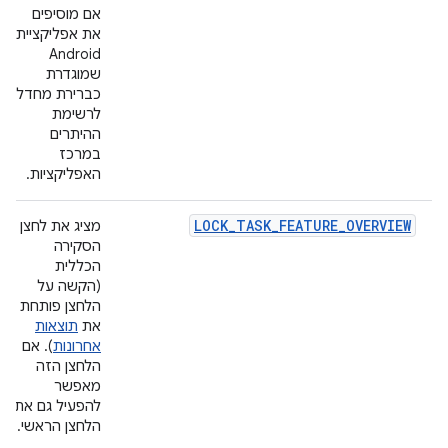
אם מוסיפים
את אפליקציית
Android
שמוגדרת
כברירת מחדל
לרשימת
ההיתרים
במרכז
האפליקציות.
LOCK_TASK_FEATURE_OVERVIEW
מציג את לחצן
הסקירה
הכללית
(הקשה על
הלחצן פותחת
את
תוצאות
אחרונות
). אם
הלחצן הזה
מאפשר
להפעיל גם את
הלחצן הראשי.