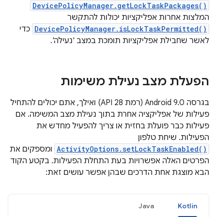
DevicePolicyManager.getLockTaskPackages()
המלצות אחרות אפליקציות יכולות להתקשר
DevicePolicyManager.isLockTaskPermitted()
כדי
לאשר שחבילת אפליקציות תומכת במצב 'נעילה'.
הפעלת מצב נעילת משימות
בגרסה Android 9.0 (רמת API 28) ואילך, אתם יכולים להתחיל
פעילות של אפליקציה אחרת בתוך נעילת מצב המשימה. אם
פעילות כבר פועלת בחזית או צריך להפעיל מחדש את
הפעילות. שיחת טלפון
ActivityOptions.setLockTaskEnabled()
ומספקים את
הפרטים האלה אפשרויות בעת התחלת הפעילות. בקטע הקוד
הבא מוצגת אחת הדרכים שבהן אפשר עושים זאת:
Java
Kotlin