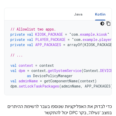
Java
Kotlin
// Allowlist two apps.
private
val
KIOSK_PACKAGE
=
"
com
.
example
.
kiosk
private
val
PLAYER_PACKAGE
=
"
com
.
example
.
player
private
val
APP_PACKAGES
=
arrayOf
(
KIOSK_PACKAGE
,
// ...
val
context
=
context
val
dpm
=
context
.
getSystemService
(
Context
.
DEVICE_
as
DevicePolicyManager
val
adminName
=
getComponentName
(
context
)
dpm
.
setLockTaskPackages
(
adminName
,
APP_PACKAGES
)
כדי לבדוק את האפליקציות שנוספו בעבר לרשימת ההיתרים
במצב 'נעילה', בקר DPC יכול להתקשר