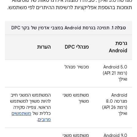
מגרסה 5.0 ואילך. טבלה 1 מוצגת אילו גרסאות של Android
תומכות בהוספת אפליקציות לרשימת ההיתרים לפי משתמש.
טבלה 1
. תמיכה בגרסת Android במצבי אדמין של בקר DPC
גרסת
מנהלי DPC
הערות
Android
Android 5.0
מכשיר מנוהל
(רמת API 21)
ואילך
Android
משתמש משני
המשתמש המשני חייב
מגרסה 8.0
משויך
להיות משויך למשתמש
(רמת API 26)
הראשי. צפייה סקירה
ואילך
כללית של
משתמשים
מרובים
.
Android 9.0
משתמש משני