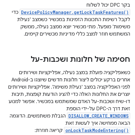
בקר DPC יכול לשלוח
DevicePolicyManager.getLockTaskFeatures()
כדי
לקבל רשימת התכונות הזמינות במכשיר כשמצב 'נעילת
משימות' מופעל. מתי מכשיר יוצא ממצב נעילה, ממשק
המשתמש חוזר למצב כללי מדיניות מכשירים קיימים.
חסימה של חלונות ושכבות-על
כשאפליקציה פועלת במצב נעילה, אפליקציות ושירותים
אחרים ברקע יכולים ליצור חלונות חדשים שיוצגו ב-Android
לפני האפליקציה במצב 'נעילת משימה'. אפליקציות ושירותים
יוצרים את החלונות האלה כדי להציג הודעות קופצות, תיבות
דו-שיח ושכבות-על האדם שמשתמש במכשיר. אפשר למנוע
זאת דרך ה-DPC על-ידי הוספת
DISALLOW_CREATE_WINDOWS
הגבלת משתמשים. הדוגמה
הבאה ממחישה איך לעשות זאת
onLockTaskModeEntering()
קריאה חוזרת: