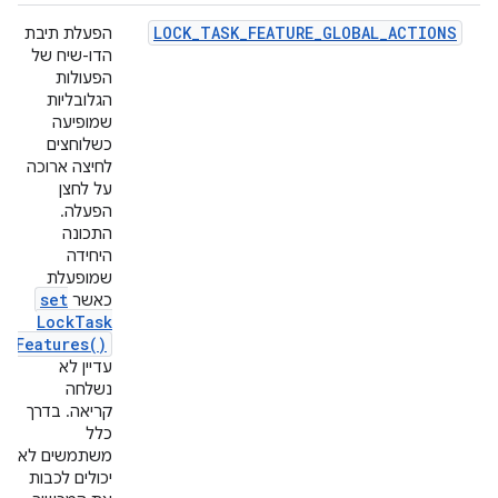
LOCK_TASK_FEATURE_GLOBAL_ACTIONS
הפעלת תיבת
הדו-שיח של
הפעולות
הגלובליות
שמופיעה
כשלוחצים
לחיצה ארוכה
על לחצן
הפעלה.
התכונה
היחידה
שמופעלת
set
כאשר
Lock
Task
Features(
)
עדיין לא
נשלחה
קריאה. בדרך
כלל
משתמשים לא
יכולים לכבות