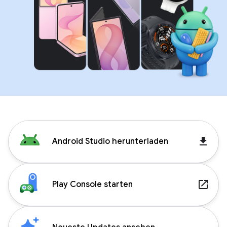
get_app
Android Studio herunterladen
launch
Play Console starten