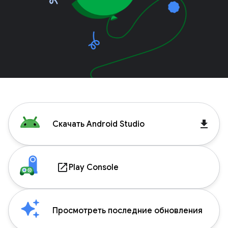
get_app
Скачать Android Studio
launch
Play Console
Просмотреть последние обновления