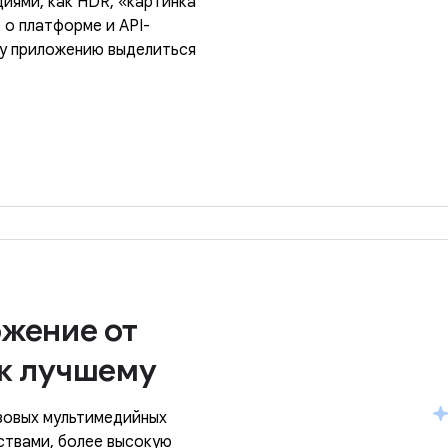
иями, как HDR, «картинка
 о платформе и API-
му приложению выделиться
ожение от
 к лучшему
азовых мультимедийных
ствами, более высокую