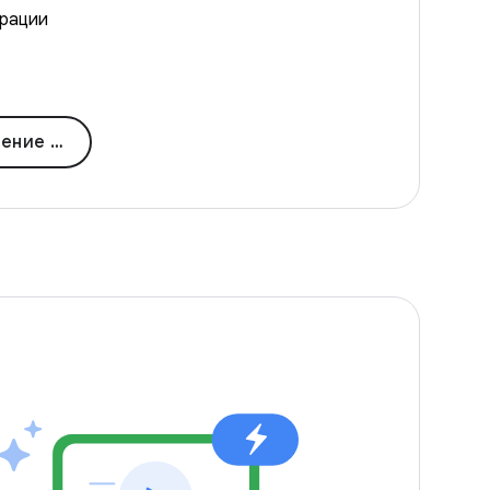
ерации
тирования