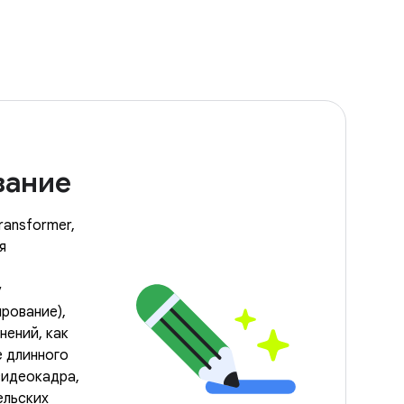
вание
ransformer,
я
у
рование),
нений, как
е длинного
видеокадра,
ельских