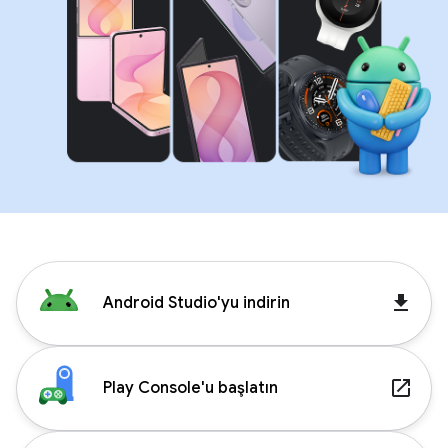
get_app
Android Studio'yu indirin
launch
Play Console'u başlatın