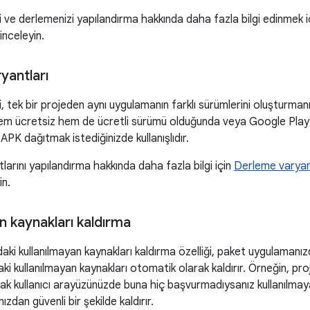
ve derlemenizi yapılandırma hakkında daha fazla bilgi edinmek i
 inceleyin.
yantları
 tek bir projeden aynı uygulamanın farklı sürümlerini oluşturmanıza
em ücretsiz hem de ücretli sürümü olduğunda veya Google Play'de
 APK dağıtmak istediğinizde kullanışlıdır.
arını yapılandırma hakkında daha fazla bilgi için
Derleme varyant
in.
n kaynakları kaldırma
aki kullanılmayan kaynakları kaldırma özelliği, paket uygulamanızd
daki kullanılmayan kaynakları otomatik olarak kaldırır. Örneğin, pr
ak kullanıcı arayüzünüzde buna hiç başvurmadıysanız kullanılmay
zdan güvenli bir şekilde kaldırır.