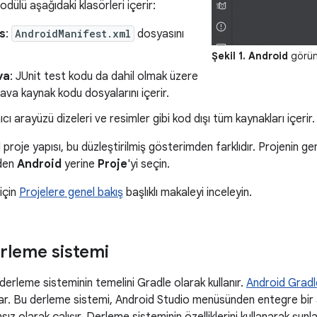
ülü aşağıdaki klasörleri içerir:
s
:
AndroidManifest.xml
dosyasını
Şekil 1.
Android
görün
va
: JUnit test kodu da dahil olmak üzere
Java kaynak kodu dosyalarını içerir.
nıcı arayüzü dizeleri ve resimler gibi kod dışı tüm kaynakları içerir.
 proje yapısı, bu düzleştirilmiş gösterimden farklıdır. Projenin g
den
Android
yerine
Proje
'yi seçin.
 için
Projelere genel bakış
başlıklı makaleyi inceleyin.
rleme sistemi
derleme sisteminin temelini Gradle olarak kullanır.
Android Gradle
unar. Bu derleme sistemi, Android Studio menüsünden entegre bir