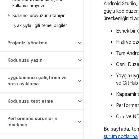
Android Studio, 
kullanıcı arayüzü
güçlü kod düzenl
Kullanıcı arayüzünü tanıyın
üretkenliğinizi a
İş akışıyla ilgili temel bilgiler
Esnek bir 
Hızlı ve öz
Projenizi yönetme
Tüm Androi
Kodunuzu yazın
Canlı Düze
Yaygın uyg
Uygulamanızı çalıştırma ve
ve GitHub
hata ayıklama
Kapsamlı t
Kodunuzu test etme
Performans,
C++ ve ND
Performans sorunlarını
inceleme
Bu sayfada, teme
sürüm notlarına