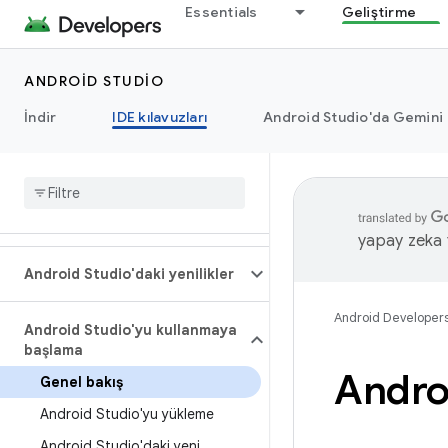
Essentials
Geliştirme
ANDROID STUDIO
İndir
IDE kılavuzları
Android Studio'da Gemini
yapay zeka t
Android Studio'daki yenilikler
Android Developer
Android Studio'yu kullanmaya
başlama
Androi
Genel bakış
Android Studio'yu yükleme
Android Studio'daki yeni