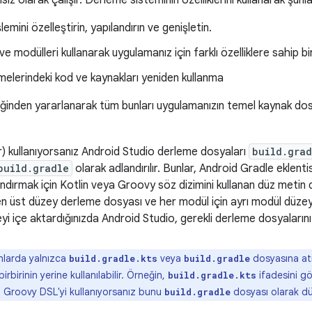
ız olarak çalışır. Derleme sisteminin özelliklerini kullanarak şunlar
emini özelleştirin, yapılandırın ve genişletin.
ve modülleri kullanarak uygulamanız için farklı özelliklere sahip 
elerindeki kod ve kaynakları yeniden kullanma
iğinden yararlanarak tüm bunları uygulamanızın temel kaynak do
ir) kullanıyorsanız Android Studio derleme dosyaları
build.grad
build.gradle
olarak adlandırılır. Bunlar, Android Gradle eklent
ndırmak için Kotlin veya Groovy söz dizimini kullanan düz metin d
en üst düzey derleme dosyası ve her modül için ayrı modül düzey
yi içe aktardığınızda Android Studio, gerekli derleme dosyaların
larda yalnızca
veya
dosyasına atı
build.gradle.kts
build.gradle
irbirinin yerine kullanılabilir. Örneğin,
ifadesini g
build.gradle.kts
n Groovy DSL'yi kullanıyorsanız bunu
dosyası olarak düş
build.gradle