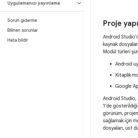
Uygulamanızı yayınlama
Sorun giderme
Proje yapı
Bilinen sorunlar
Android Studio'd
Hata bildir
kaynak dosyaları
Modül türleri şun
Android u
Kitaplık mo
Google Ap
Android Studio, 
1'de gösterildiği
görünüm, projeni
sağlamak için m
dosyaları, üst 