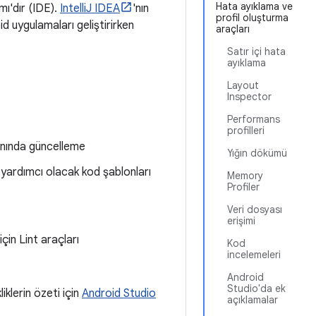
Hata ayıklama ve
ı'dır (IDE).
IntelliJ IDEA
'nın
profil oluşturma
d uygulamaları geliştirirken
araçları
Satır içi hata
ayıklama
Layout
Inspector
Performans
profilleri
anında güncelleme
Yığın dökümü
 yardımcı olacak kod şablonları
Memory
Profiler
Veri dosyası
erişimi
çin Lint araçları
Kod
incelemeleri
Android
Studio'da ek
iklerin özeti için
Android Studio
açıklamalar