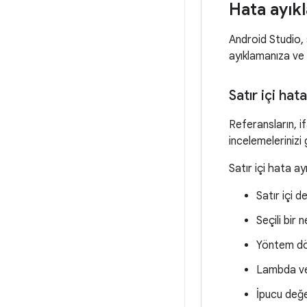
Hata ayıkl
Android Studio, 
ayıklamanıza ve 
Satır içi hat
Referansların, i
incelemelerinizi 
Satır içi hata ayı
Satır içi d
Seçili bir
Yöntem dö
Lambda ve
İpucu değe