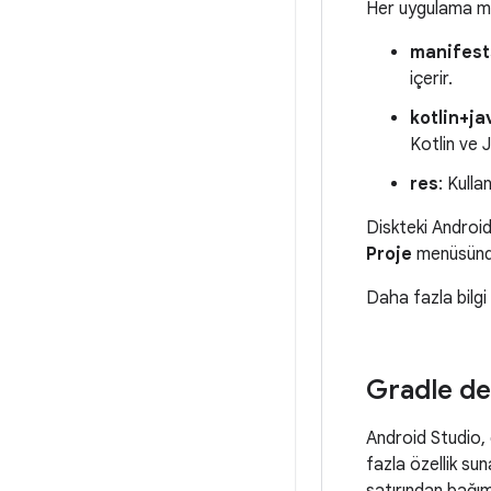
Her uygulama mod
manifest
içerir.
kotlin+ja
Kotlin ve 
res
: Kulla
Diskteki Android
Proje
menüsün
Daha fazla bilgi
Gradle de
Android Studio, 
fazla özellik s