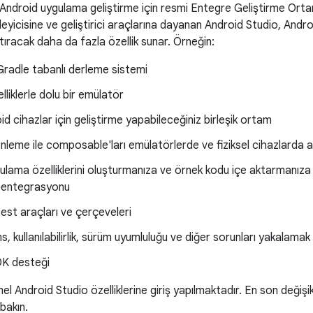
Android uygulama geliştirme için resmi Entegre Geliştirme Ortam
eyicisine ve geliştirici araçlarına dayanan Android Studio, Androi
rtıracak daha da fazla özellik sunar. Örneğin:
Gradle tabanlı derleme sistemi
elliklerle dolu bir emülatör
d cihazlar için geliştirme yapabileceğiniz birleşik ortam
nleme ile composable'ları emülatörlerde ve fiziksel cihazlarda 
ulama özelliklerini oluşturmanıza ve örnek kodu içe aktarmanıza
 entegrasyonu
est araçları ve çerçeveleri
 kullanılabilirlik, sürüm uyumluluğu ve diğer sorunları yakalamak i
K desteği
l Android Studio özelliklerine giriş yapılmaktadır. En son değişikl
bakın.