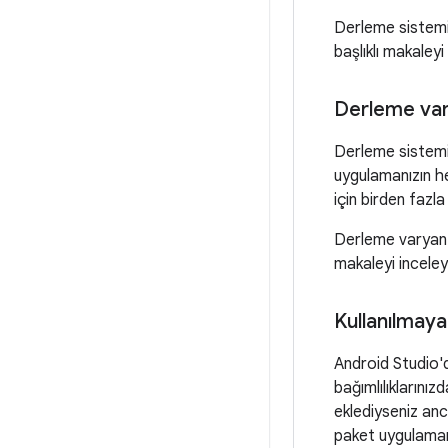
Derleme sistemi 
başlıklı makaleyi
Derleme var
Derleme sistemi,
uygulamanızın h
için birden fazla
Derleme varyantl
makaleyi inceley
Kullanılmaya
Android Studio'd
bağımlılıklarınız
eklediyseniz anc
paket uygulamanı