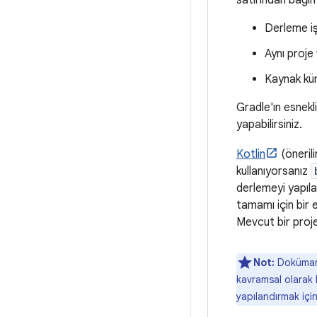
satırından bağıms
Derleme işl
Aynı proje 
Kaynak küm
Gradle'ın esnekl
yapabilirsiniz.
Kotlin
(öneril
kullanıyorsanız
derlemeyi yapıla
tamamı için bir 
Mevcut bir proje
Not:
Doküman
kavramsal olarak b
yapılandırmak içi