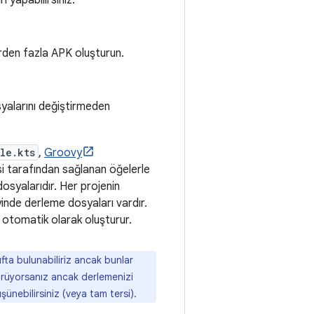
ı yapabilirsiniz:
birden fazla APK oluşturun.
syalarını değiştirmeden
le.kts
,
Groovy
isi tarafından sağlanan öğelerle
osyalarıdır. Her projenin
inde derleme dosyaları vardır.
ı otomatik olarak oluşturur.
fta bulunabiliriz ancak bunlar
örüyorsanız ancak derlemenizi
ünebilirsiniz (veya tam tersi).