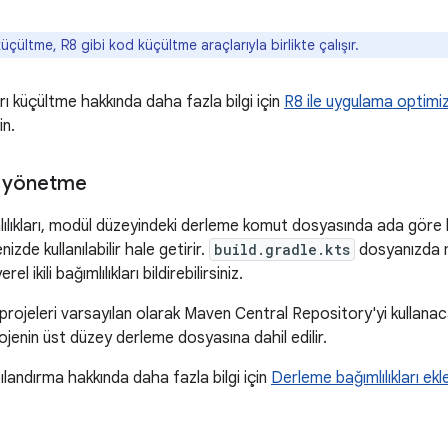
çültme, R8 gibi kod küçültme araçlarıyla birlikte çalışır.
ı küçültme hakkında daha fazla bilgi için
R8 ile uygulama optimi
in.
rı yönetme
lılıkları, modül düzeyindeki derleme komut dosyasında ada göre beli
izde kullanılabilir hale getirir.
build.gradle.kts
dosyanızda mod
rel ikili bağımlılıkları bildirebilirsiniz.
projeleri varsayılan olarak Maven Central Repository'yi kullanaca
ojenin üst düzey derleme dosyasına dahil edilir.
pılandırma hakkında daha fazla bilgi için
Derleme bağımlılıkları ek