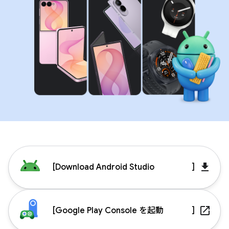
get_app
[
Download Android Studio
]
launch
[
Google Play Console を起動
]