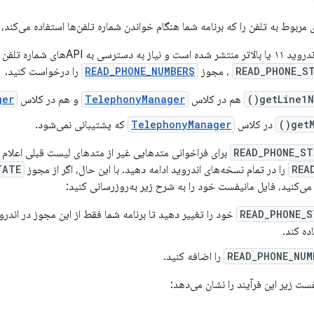
اگر برنامه شما برای اندروید ۱۱ یا بالات
READ_PHONE_S
، مجوز
READ_PHONE_NUMBERS
را درخواست کنید.
getLine1Nu
هم در کلاس
TelephonyManager
و هم در کلاس
ger
getM
در کلاس
TelephonyManager
که پشتیبانی نمی‌شود.
READ_PHONE_ST
برای فراخوانی متدهایی غیر از متدهای لیست قبلی اعلام 
REA
را در تمام نسخه‌های اندروید ادامه دهید. با این حال، اگر از مجوز
TATE
ی‌کنید، فایل مانیفست خود را به شرح زیر به‌روزرسانی کنید:
READ_PHONE_S
ده کند.
READ_PHONE_NUM
را اضافه کنید.
ست زیر این فرآیند را نشان می‌دهد: