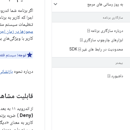
به روز رسانی های مرجع
اجرا که کاربر به برن
سازگاری برنامه
تنظیمات سیستم مشا
درباره سازگاری برنامه ⍈
مجوزها در زمان اجرا
کاربر با ویژگی‌های ب
ابزارهای چارچوب سازگاری ⍈
محدودیت در رابط های غیر SDK ⍈
توجه:
سیستم فق
بیشتر
درباره نحوه
بازنشان
داشبورد ⍈
قابلیت مشاهد
از اندروید ۱۱ به بعد، اگر کاربر در طول مدت نصب برنامه روی دستگاه، بیش از یک بار برای یک مجوز خاص، روی گزینه
(Deny
) ضربه بزند
کاربر به معنای «دیگ