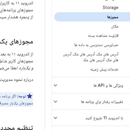
اندروید ۱۱
Storage
از پنجره هشدار سیست
مجوزها
مکان
قابلیت مشاهده بسته
مجوزهای یک‌
حسابرسی دسترسی به داده ها
از اندرو
آدرس های مک، آدرس های مک، آدرس
های مک، آدرس های مک
مجوزهای کاربر شامل 
و یک‌باره
اعطا می‌شو
خدمات پیش زمینه
درباره نحوه مدیریت
ویژگی ها و API ها
توجه:
اگر برنامه 
تغییرات رفتار برای برنامه ها
مجوزهای یک‌بار مصرف 
با اندروید 11 شروع کنید
تنظیم مجدد خ