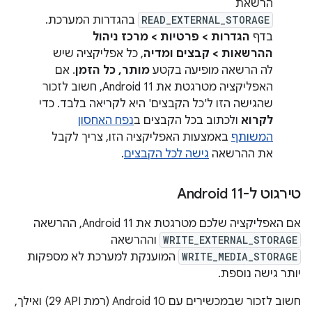
הרשאת
READ_EXTERNAL_STORAGE
בהגדרות המערכת.
בדף
הגדרות > פרטיות > מרכז ניהול
ההרשאות > קבצים ומדיה
, כל אפליקציה שיש
לה הרשאה מופיעה בקטע
מותר, כל הזמן
. אם
האפליקציה מטרגטת את Android 11, חשוב לזכור
שהגישה הזו ל'כל הקבצים' היא לקריאה בלבד. כדי
לקרוא
ולכתוב בכל הקבצים ב
נפח האחסון
המשותף
באמצעות האפליקציה הזו, צריך לקבל
את ההרשאה
גישה לכל הקבצים
.
טירגוט ל-Android 11
אם האפליקציה שלכם מטרגטת את Android 11, ההרשאה
WRITE_EXTERNAL_STORAGE
וההרשאה
WRITE_MEDIA_STORAGE
המוענקת למערכת לא מספקות
יותר גישה נוספת.
חשוב לזכור שבמכשירים עם Android 10 (רמת API‏ 29) ואילך,