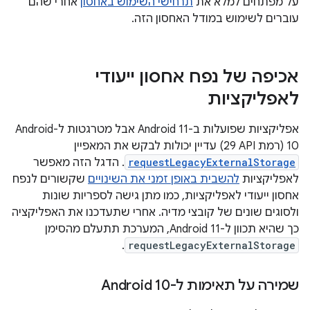
על מפתחים למלא את
תרחישי השימוש באחסון
אחרי שהם
עוברים לשימוש במודל האחסון הזה.
אכיפה של נפח אחסון ייעודי
לאפליקציות
אפליקציות שפועלות ב-Android 11 אבל מטרגטות ל-Android
10 (רמת API‏ 29) עדיין יכולות לבקש את המאפיין
requestLegacyExternalStorage
. הדגל הזה מאפשר
לאפליקציות
להשבית באופן זמני את השינויים
שקשורים לנפח
אחסון ייעודי לאפליקציות, כמו מתן גישה לספריות שונות
ולסוגים שונים של קובצי מדיה. אחרי שתעדכנו את האפליקציה
כך שהיא תכוון ל-Android 11, המערכת תתעלם מהסימן
.
requestLegacyExternalStorage
שמירה על תאימות ל-Android 10