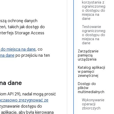
korzystania z
ograniczoneg
o dostępu do
miejsca na
dane
epszą ochronę danych
zeń, takich jak dostęp do
Testowanie
ograniczoneg
interfejs Storage Access
o dostępu do
miejsca na
dane
do miejsca na dane
, co
Zarządzanie
 na dane
po przejściu na ten
pamięcią
urządzenia
Katalog aplikacji
w pamięci
zewnętrznej
na dane
Dostęp do
plików
multimedialnych
ziom API 29), nadal mogą prosić
mczasowo zrezygnować ze
Wykonywanie
operacji
rzyznawanie dostępu do
zbiorczych
aplikację, aby była kierowana