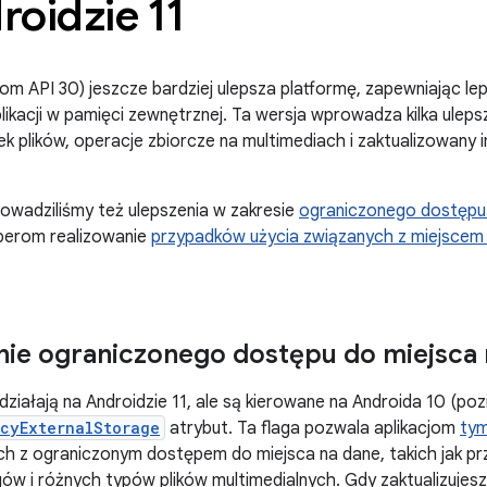
oidzie 11
iom API 30) jeszcze bardziej ulepsza platformę, zapewniając l
plikacji w pamięci zewnętrznej. Ta wersja wprowadza kilka uleps
k plików, operacje zbiorcze na multimediach i zaktualizowany 
rowadziliśmy też ulepszenia w zakresie
ograniczonego dostępu 
perom realizowanie
przypadków użycia związanych z miejscem
ie ograniczonego dostępu do miejsca 
 działają na Androidzie 11, ale są kierowane na Androida 10 (po
acyExternalStorage
atrybut. Ta flaga pozwala aplikacjom
ty
h z ograniczonym dostępem do miejsca na dane, takich jak p
ów i różnych typów plików multimedialnych. Gdy zaktualizujesz 