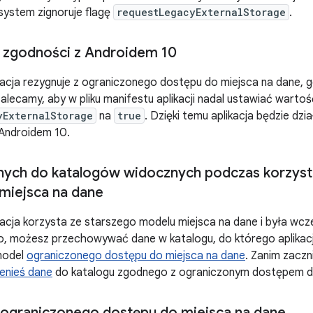
 system zignoruje flagę
requestLegacyExternalStorage
.
 zgodności z Androidem 10
ikacja rezygnuje z ograniczonego dostępu do miejsca na dane, g
alecamy, aby w pliku manifestu aplikacji nadal ustawiać wartoś
yExternalStorage
na
true
. Dzięki temu aplikacja będzie dz
 Androidem 10.
nych do katalogów widocznych podczas korzyst
miejsca na dane
ikacja korzysta ze starszego modelu miejsca na dane i była wcz
o, możesz przechowywać dane w katalogu, do którego aplikacj
model
ograniczonego dostępu do miejsca na dane
. Zanim zaczn
enieś dane
do katalogu zgodnego z ograniczonym dostępem do
ograniczonego dostępu do miejsca na dane