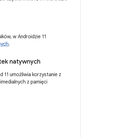
ków, w Androidzie 11
nych
.
otek natywnych
id 11 umożliwia korzystanie z
imedialnych z pamięci