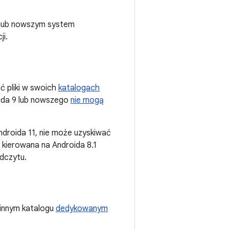
 lub nowszym system
ji.
ć pliki w swoich
katalogach
oida 9 lub nowszego
nie mogą
Androida 11, nie może uzyskiwać
st kierowana na Androida 8.1
odczytu.
innym katalogu
dedykowanym