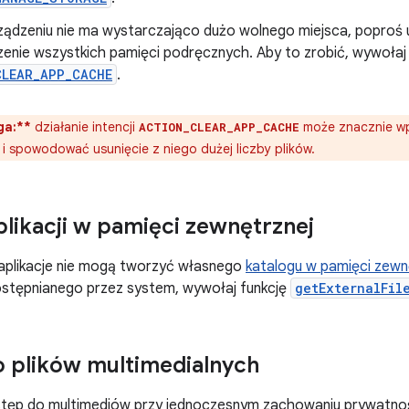
urządzeniu nie ma wystarczająco dużo wolnego miejsca, poproś
nie wszystkich pamięci podręcznych. Aby to zrobić, wywołaj d
CLEAR_APP_CACHE
.
ga:**
działanie intencji
może znacznie wpł
ACTION_CLEAR_APP_CACHE
 i spowodować usunięcie z niego dużej liczby plików.
plikacji w pamięci zewnętrznej
 aplikacje nie mogą tworzyć własnego
katalogu w pamięci zewn
ostępnianego przez system, wywołaj funkcję
getExternalFil
 plików multimedialnych
stęp do multimediów przy jednoczesnym zachowaniu prywatnoś