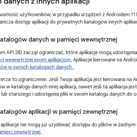
 danych z innych aplikacji
ywatność użytkowników, w przypadku urządzeń z Androidem 11
icza dostęp aplikacji do prywatnych katalogów innych aplikac
katalogów danych w pamięci wewnętrznej
om API 28) zaczął ograniczać, które aplikacje mogą udostępnia
i wewnętrznej innym aplikacjom.
Aplikacje kierowane na Andr
ków w swoich katalogach danych .
zerza to ograniczenie. Jeśli Twoja aplikacja jest kierowana na 
w w katalogu danych innej aplikacji, nawet jeśli ta aplikacja je
 lub starszego i udostępnia pliki w swoim katalogu danych do 
atalogów aplikacji w pamięci zewnętrznej
 aplikacje nie mogą już uzyskiwać dostępu do plików w
żadnym
pamięci zewnętrznej.