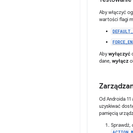
Aby włączyć ogr
wartości flagi m
DEFAULT
FORCE_E
Aby
wyłączyć
o
dane,
wyłącz
ob
Zarządzan
Od Androida 11 
uzyskiwać dostę
pamięcią urządz
Sprawdź, c
ACTION_