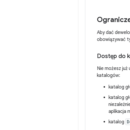
Ogranicz
Aby dać dewelo
obowiązywać tyl
Dostęp do 
Nie możesz już 
katalogów:
katalog g
katalog g
niezależn
aplikacja
katalog
D