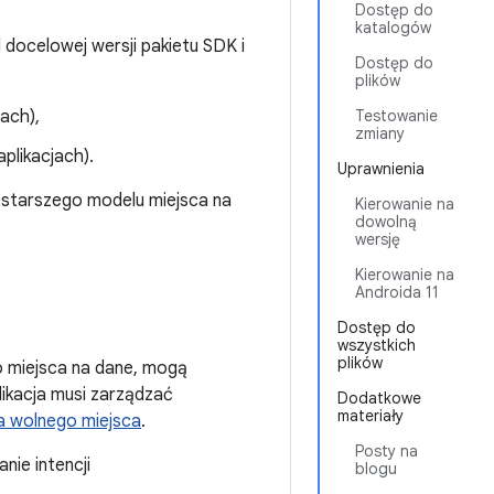
Dostęp do
katalogów
 docelowej wersji pakietu SDK i
Dostęp do
plików
ach),
Testowanie
zmiany
plikacjach).
Uprawnienia
 starszego modelu miejsca na
Kierowanie na
dowolną
wersję
Kierowanie na
Androida 11
Dostęp do
wszystkich
plików
o miejsca na dane, mogą
likacja musi zarządzać
Dodatkowe
materiały
a wolnego miejsca
.
Posty na
nie intencji
blogu