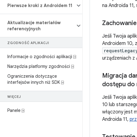
na Androida 11,
Pierwsze kroki z Androidem 11
Zachowanie
Aktualizacje materiałów
referencyjnych
Jeśli Twoja apl
Androidem 10, z
ZGODNOŚĆ APLIKACJI
requestLegac
Informacje o zgodności aplikacji ⍈
urządzeniach z
Narzędzia platformy zgodności ⍈
Migracja da
Ograniczenia dotyczące
interfejsów innych niż SDK ⍈
dostępu do 
Jeśli Twoja apl
WIĘCEJ
10 lub starszeg
Panele ⍈
włączony jest 
Androida 11,
prz
Testowanie 