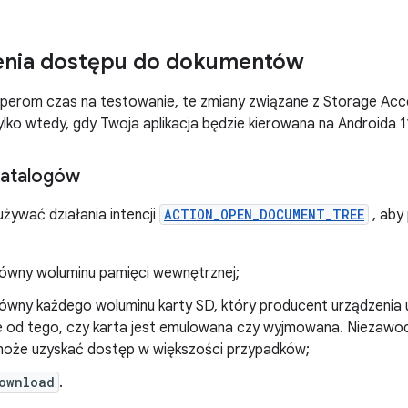
enia dostępu do dokumentów
perom czas na testowanie, te zmiany związane z Storage Ac
ko wtedy, gdy Twoja aplikacja będzie kierowana na Androida 1
katalogów
używać działania intencji
ACTION_OPEN_DOCUMENT_TREE
, aby
łówny woluminu pamięci wewnętrznej;
łówny każdego woluminu karty SD, który producent urządzenia
ie od tego, czy karta jest emulowana czy wyjmowana. Niezawod
 może uzyskać dostęp w większości przypadków;
ownload
.