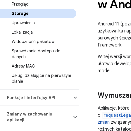
w Andr
Przegląd
Storage
Uprawnienia
Android 11 (poz
użytkownika i a
Lokalizacja
surowych ścieże
Widoczność pakietów
Framework.
Sprawdzanie dostępu do
W tej wersji wp
danych
ułatwia dewelo
Adresy MAC
model.
Usługi działające na pierwszym
planie
Wymuszan
Funkcje i interfejsy API
Aplikacje, które
Zmiany w zachowaniu
o
requestLeg
aplikacji
zmian
związanyc
różnych katalog