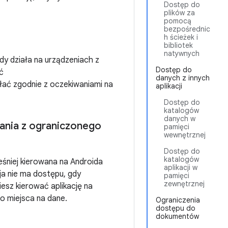
Dostęp do
plików za
pomocą
bezpośrednic
h ścieżek i
bibliotek
natywnych
dy działa na urządzeniach z
Dostęp do
ć
danych z innych
iałać zgodnie z oczekiwaniami na
aplikacji
Dostęp do
katalogów
danych w
ania z ograniczonego
pamięci
wewnętrznej
Dostęp do
katalogów
eśniej kierowana na Androida
aplikacji w
a nie ma dostępu, gdy
pamięci
zewnętrznej
iesz kierować aplikację na
 miejsca na dane.
Ograniczenia
dostępu do
dokumentów