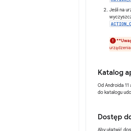
Jeśli na 
wyczyszcze
ACTION_
**Uwa
urządzenia
Katalog a
Od Androida 11
do katalogu ud
Dostęp do
Aby ułatwić do