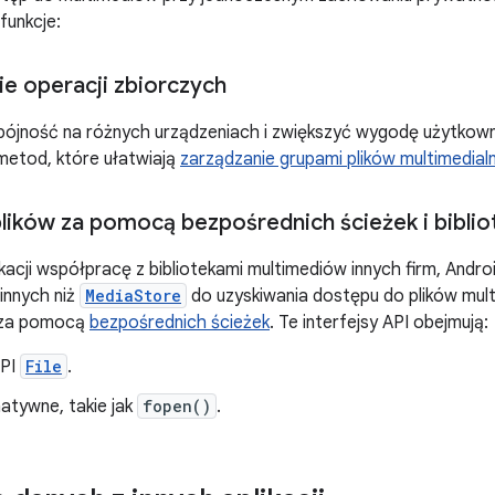
funkcje:
 operacji zbiorczych
ójność na różnych urządzeniach i zwiększyć wygodę użytkowni
 metod, które ułatwiają
zarządzanie grupami plików multimedial
lików za pomocą bezpośrednich ścieżek i bibli
kacji współpracę z bibliotekami multimediów innych firm, Andro
 innych niż
MediaStore
do uzyskiwania dostępu do plików mult
 za pomocą
bezpośrednich ścieżek
. Te interfejsy API obejmują:
API
File
.
 natywne, takie jak
fopen()
.