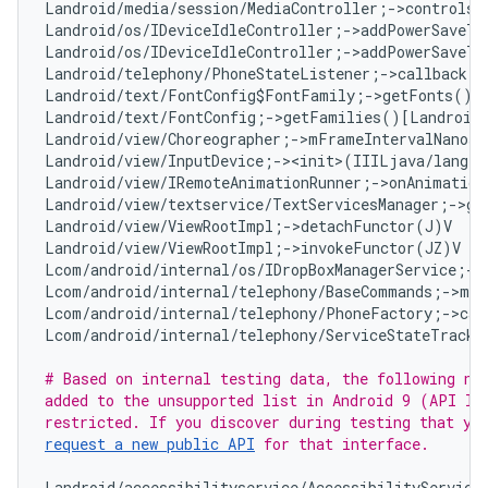
Landroid/media/session/MediaController;->controlsS
Landroid/os/IDeviceIdleController;->addPowerSaveTe
Landroid/os/IDeviceIdleController;->addPowerSaveTe
Landroid/telephony/PhoneStateListener;->callback:L
Landroid/text/FontConfig$FontFamily;->getFonts()[L
Landroid/text/FontConfig;->getFamilies()[Landroid/
Landroid/view/Choreographer;->mFrameIntervalNanos:
Landroid/view/InputDevice;-><init>(IIILjava/lang/S
Landroid/view/IRemoteAnimationRunner;->onAnimation
Landroid/view/textservice/TextServicesManager;->ge
Landroid/view/ViewRootImpl;->detachFunctor(J)V   
#
Landroid/view/ViewRootImpl;->invokeFunctor(JZ)V   
Lcom/android/internal/os/IDropBoxManagerService;->
Lcom/android/internal/telephony/BaseCommands;->mAl
Lcom/android/internal/telephony/PhoneFactory;->cal
Lcom/android/internal/telephony/ServiceStateTracke
# Based on internal testing data, the following non
added to the unsupported list in Android 9 (API lev
request a new public API
 for that interface.