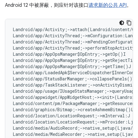
Android 12 中被屏蔽，则应针对该接口
请求新的公共 API
。
Landroid/app/Activity;->attach(Landroid/content/Co
Landroid/app/ActivityThread;->mConfiguration:Landr
Landroid/app/ActivityThread;->mPendingConfiguratio
Landroid/app/ActivityThread;->performStopActivity(
Landroid/app/AppOpsManager$OpEntry;->getOp()I   
#
Landroid/app/AppOpsManager$OpEntry;->getRejectTim
Landroid/app/AppOpsManager$OpEntry;->getTime()J  
Landroid/app/LoadedApk$ServiceDispatcher$InnerConn
Landroid/app/StatusBarManager;->collapsePanels()V

Landroid/app/TaskStackListener;->onActivityDismiss
Landroid/app/usage/IUsageStatsManager;->queryUsage
Landroid/appwidget/AppWidgetHost;-><init>(Landroid
Landroid/content/pm/PackageManager;->getResourcesF
Landroid/graphics/Bitmap;->createAshmemBitmap()La
Landroid/location/LocationRequest;->mInterval:J   
Landroid/location/LocationRequest;->mProvider:Ljav
Landroid/media/AudioRecord;->native_setup(Ljava/l
Landroid/media/MediaRecorder;->native_setup(Ljava