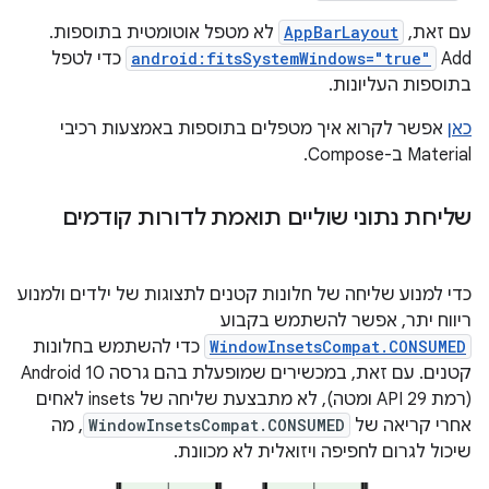
עם זאת,
AppBarLayout
לא מטפל אוטומטית בתוספות.
‫Add
android:fitsSystemWindows="true"
כדי לטפל
בתוספות העליונות.
כאן
אפשר לקרוא איך מטפלים בתוספות באמצעות רכיבי
Material ב-Compose.
שליחת נתוני שוליים תואמת לדורות קודמים
כדי למנוע שליחה של חלונות קטנים לתצוגות של ילדים ולמנוע
ריווח יתר, אפשר להשתמש בקבוע
WindowInsetsCompat.CONSUMED
כדי להשתמש בחלונות
קטנים. עם זאת, במכשירים שמופעלת בהם גרסה Android 10
(רמת API 29 ומטה), לא מתבצעת שליחה של insets לאחים
אחרי קריאה של
WindowInsetsCompat.CONSUMED
, מה
שיכול לגרום לחפיפה ויזואלית לא מכוונת.