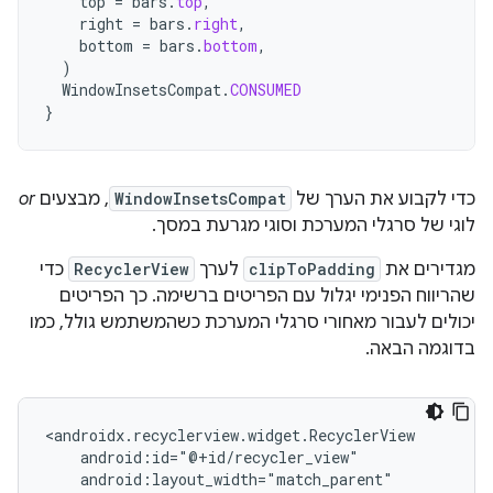
top
=
bars
.
top
,
right
=
bars
.
right
,
bottom
=
bars
.
bottom
,
)
WindowInsetsCompat
.
CONSUMED
}
כדי לקבוע את הערך של
WindowInsetsCompat
, מבצעים
or
לוגי של סרגלי המערכת וסוגי מגרעת במסך.
מגדירים את
clipToPadding
לערך
RecyclerView
כדי
שהריווח הפנימי יגלול עם הפריטים ברשימה. כך הפריטים
יכולים לעבור מאחורי סרגלי המערכת כשהמשתמש גולל, כמו
בדוגמה הבאה.
<androidx.recyclerview.widget.RecyclerView

    android:id="@+id/recycler_view"

    android:layout_width="match_parent"
