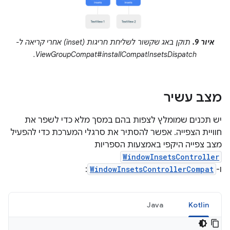
איור 9.
תוקן באג שקשור לשליחת חריגות (inset) אחרי קריאה ל-
ViewGroupCompat#installCompatInsetsDispatch.
מצב עשיר
יש תכנים שמומלץ לצפות בהם במסך מלא כדי לשפר את
חוויית הצפייה. אפשר להסתיר את סרגלי המערכת כדי להפעיל
מצב צפייה היקפי באמצעות הספריות
WindowInsetsController
ו-
WindowInsetsControllerCompat
:
Java
Kotlin