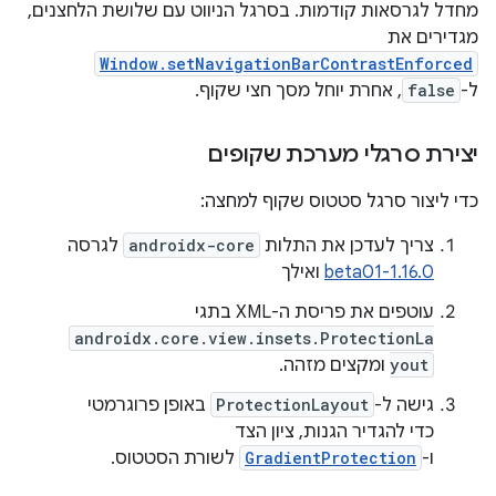
מחדל לגרסאות קודמות. בסרגל הניווט עם שלושת הלחצנים,
מגדירים את
Window.setNavigationBarContrastEnforced
ל-
false
, אחרת יוחל מסך חצי שקוף.
יצירת סרגלי מערכת שקופים
כדי ליצור סרגל סטטוס שקוף למחצה:
צריך לעדכן את התלות
androidx-core
לגרסה
1.16.0-beta01
ואילך
עוטפים את פריסת ה-XML בתגי
androidx.core.view.insets.ProtectionLa
yout
ומקצים מזהה.
גישה ל-
ProtectionLayout
באופן פרוגרמטי
כדי להגדיר הגנות, ציון הצד
ו-
GradientProtection
לשורת הסטטוס.