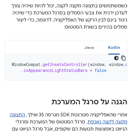
כשמשתמשים בתצוגה מקצה לקצה, יכול להיות שיהיה צורך
לעדכן ידנית את צבעי הסמלים בסרגל המערכת כדי שיהיה
ניגוד בינם לבין הרקע של האפליקציה. לדוגמה, כדי ליצור
סמלים בהירים בשורת הסטטוס:
Java
Kotlin
WindowCompat
.
getInsetsController
(
window
,
window
.
de
.
isAppearanceLightStatusBars
=
false
הגנה על סרגל המערכת
אחרי שהאפליקציה מטרגטת SDK מגרסה 35 ואילך,
התצוגה
מקצה לקצה נאכפת
. סרגל הסטטוס של המערכת וסרגלי
הניווט באמצעות תנועות הם שקופים, אבל סרגל הניווט עם