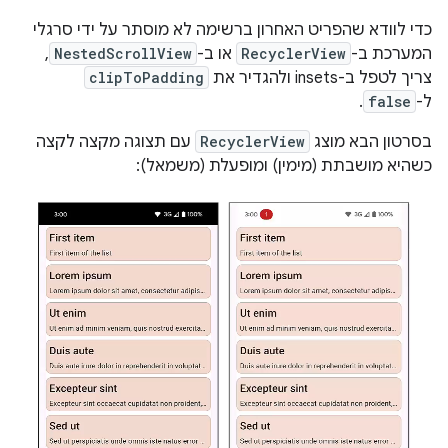
כדי לוודא שהפריט האחרון ברשימה לא מוסתר על ידי סרגלי
המערכת ב-
RecyclerView
או ב-
NestedScrollView
,
צריך לטפל ב-insets ולהגדיר את
clipToPadding
ל-
false
.
בסרטון הבא מוצג
RecyclerView
עם תצוגה מקצה לקצה
כשהיא מושבתת (מימין) ומופעלת (משמאל):