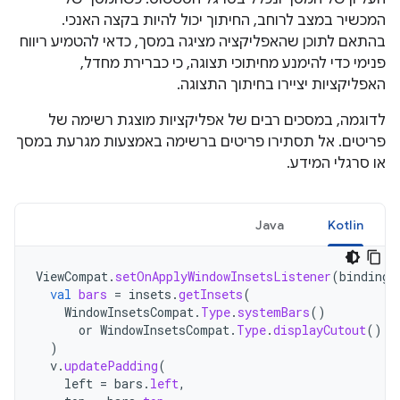
המכשיר במצב לרוחב, החיתוך יכול להיות בקצה האנכי.
בהתאם לתוכן שהאפליקציה מציגה במסך, כדאי להטמיע ריווח
פנימי כדי להימנע מחיתוכי תצוגה, כי כברירת מחדל,
האפליקציות יציירו בחיתוך התצוגה.
לדוגמה, במסכים רבים של אפליקציות מוצגת רשימה של
פריטים. אל תסתירו פריטים ברשימה באמצעות מגרעת במסך
או סרגלי המידע.
Java
Kotlin
ViewCompat
.
setOnApplyWindowInsetsListener
(
binding
.
val
bars
=
insets
.
getInsets
(
WindowInsetsCompat
.
Type
.
systemBars
()
or
WindowInsetsCompat
.
Type
.
displayCutout
()
)
v
.
updatePadding
(
left
=
bars
.
left
,