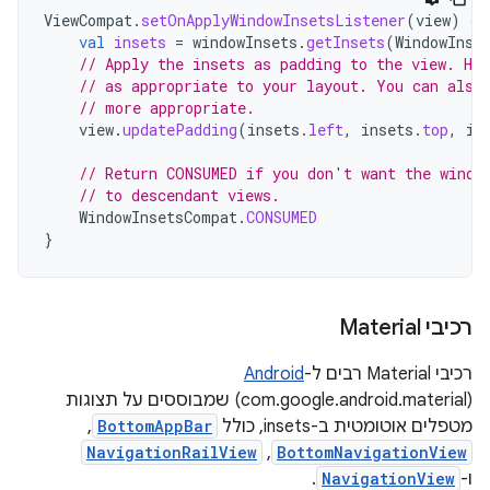
ViewCompat
.
setOnApplyWindowInsetsListener
(
view
)
{
val
insets
=
windowInsets
.
getInsets
(
WindowInse
// Apply the insets as padding to the view. He
// as appropriate to your layout. You can also
// more appropriate.
view
.
updatePadding
(
insets
.
left
,
insets
.
top
,
in
// Return CONSUMED if you don't want the windo
// to descendant views.
WindowInsetsCompat
.
CONSUMED
}
רכיבי Material
רכיבי Material רבים ל-
Android
(com.google.android.material) שמבוססים על תצוגות
מטפלים אוטומטית ב-insets, כולל
BottomAppBar
,‏
BottomNavigationView
,‏
NavigationRailView
ו-
NavigationView
.