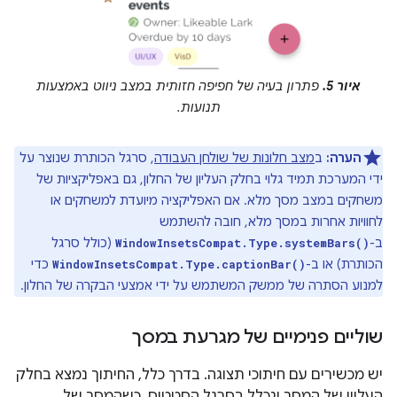
איור 5.
פתרון בעיה של חפיפה חזותית במצב ניווט באמצעות
תנועות.
הערה:
ב
מצב חלונות של שולחן העבודה
, סרגל הכותרת שנוצר על
ידי המערכת תמיד גלוי בחלק העליון של החלון, גם באפליקציות של
משחקים במצב מסך מלא. אם האפליקציה מיועדת למשחקים או
לחוויות אחרות במסך מלא, חובה להשתמש
ב-
(כולל סרגל
WindowInsetsCompat.Type.systemBars()
הכותרת) או ב-
כדי
WindowInsetsCompat.Type.captionBar()
למנוע הסתרה של ממשק המשתמש על ידי אמצעי הבקרה של החלון.
שוליים פנימיים של מגרעת במסך
יש מכשירים עם חיתוכי תצוגה. בדרך כלל, החיתוך נמצא בחלק
העליון של המסך ונכלל בסרגל הסטטוס. כשהמסך של