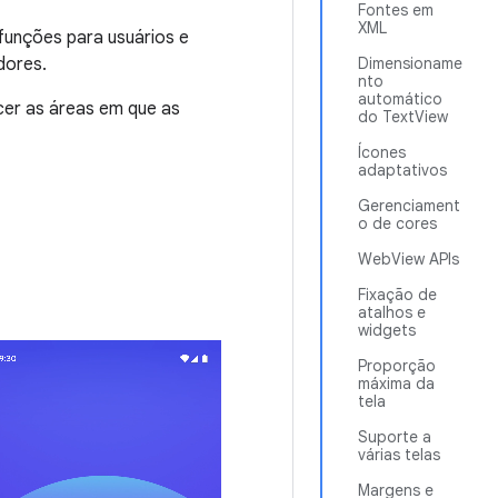
Fontes em
XML
funções para usuários e
dores.
Dimensioname
nto
automático
er as áreas em que as
do TextView
Ícones
adaptativos
Gerenciament
o de cores
WebView APIs
Fixação de
atalhos e
widgets
Proporção
máxima da
tela
Suporte a
várias telas
Margens e