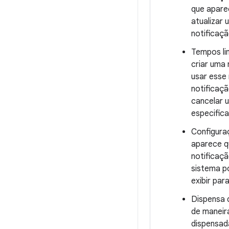
que apare
atualizar
notificaç
Tempos lim
criar uma
usar esse
notificaç
cancelar 
especific
Configura
aparece qu
notificaç
sistema po
exibir par
Dispensa 
de maneir
dispensad