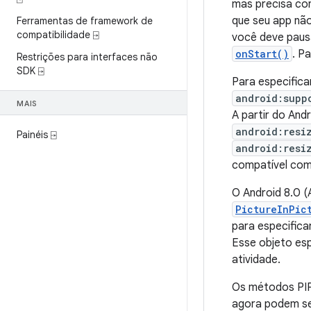
mas precisa con
que seu app nã
Ferramentas de framework de
compatibilidade ⍈
você deve paus
onStart()
. P
Restrições para interfaces não
SDK ⍈
Para especifica
android:supp
MAIS
A partir do And
android:resi
Painéis ⍈
android:resi
compatível co
O Android 8.0 (
PictureInPic
para especific
Esse objeto es
atividade.
Os métodos PIP
agora podem ser