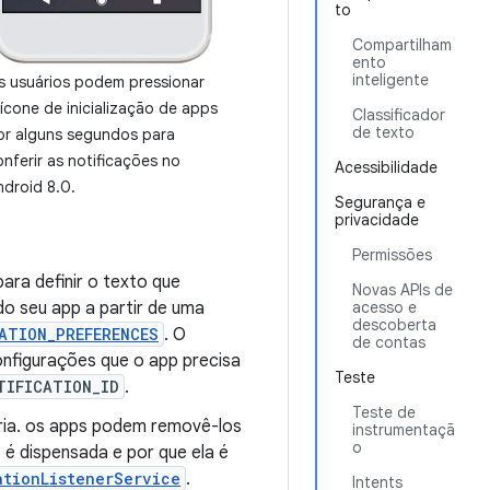
to
Compartilham
ento
inteligente
s usuários podem pressionar
 ícone de inicialização de apps
Classificador
de texto
or alguns segundos para
onferir as notificações no
Acessibilidade
ndroid 8.0.
Segurança e
privacidade
Permissões
ara definir o texto que
Novas APIs de
do seu app a partir de uma
acesso e
descoberta
ATION_PREFERENCES
. O
de contas
onfigurações que o app precisa
Teste
TIFICATION_ID
.
Teste de
pria. os apps podem removê-los
instrumentaçã
o
 é dispensada e por que ela é
ationListenerService
.
Intents