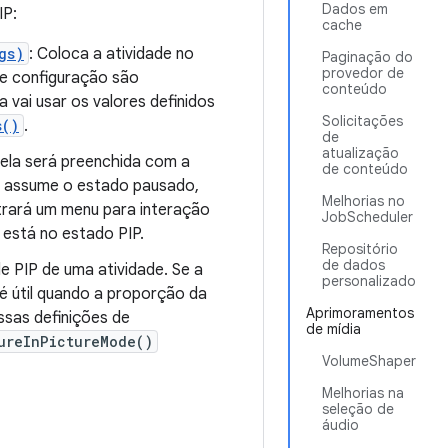
Dados em
IP:
cache
gs)
: Coloca a atividade no
Paginação do
provedor de
de configuração são
conteúdo
a vai usar os valores definidos
Solicitações
s()
.
de
atualização
tela será preenchida com a
de conteúdo
IP assume o estado pausado,
Melhorias no
strará um menu para interação
JobScheduler
 está no estado PIP.
Repositório
de dados
de PIP de uma atividade. Se a
personalizado
 é útil quando a proporção da
Aprimoramentos
ssas definições de
de mídia
ureInPictureMode()
VolumeShaper
Melhorias na
seleção de
áudio