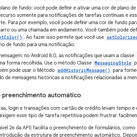
lano de fundo: você pode definir e ativar uma cor de plano de
recurso somente para notificações de tarefas contínuas e esse
te. Para por exemplo, você pode definir uma cor de fundo par
carro ou uma chamada em andamento. Você também pode defin
etColor()
. Ao fazer isso permite que você use
setColorize
ano de fundo para uma notificação.
 mensagem: no Android 8.0, as notificações que usam a classe
na forma recolhida. Use o método Classe
MessagingStyle
p
bém pode usar o Método
addHistoricMessage()
para forne
do de mensagens históricas a notificações relacionadas a me
e preenchimento automático
as, login e transações com cartão de crédito levam tempo e 
 exigem esse tipo de tarefa repetitiva podem frustrar facilmen
nível 26 da API) facilita o preenchimento de formulários, como 
introdução da estrutura de preenchimento automático. Depois 