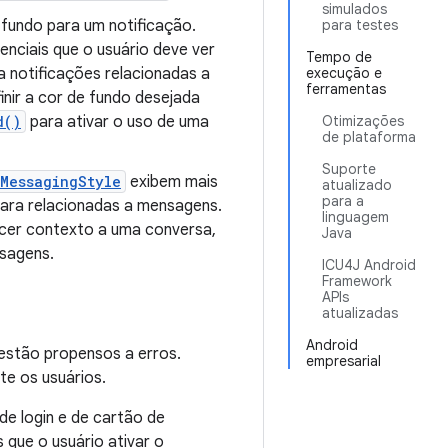
simulados
 fundo para um notificação.
para testes
nciais que o usuário deve ver
Tempo de
a notificações relacionadas a
execução e
ferramentas
ir a cor de fundo desejada
d()
para ativar o uso de uma
Otimizações
de plataforma
Suporte
MessagingStyle
exibem mais
atualizado
para a
ara relacionadas a mensagens.
linguagem
cer contexto a uma conversa,
Java
nsagens.
ICU4J Android
Framework
APIs
atualizadas
Android
estão propensos a erros.
empresarial
te os usuários.
de login e de cartão de
que o usuário ativar o