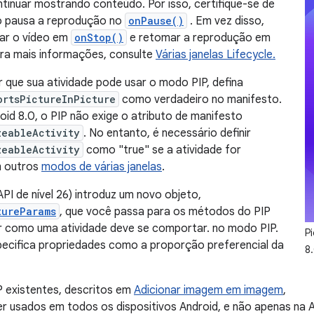
tinuar mostrando conteúdo. Por isso, certifique-se de
o pausa a reprodução no
onPause()
. Em vez disso,
ar o vídeo em
onStop()
e retomar a reprodução em
ara mais informações, consulte
Várias janelas Lifecycle.
r que sua atividade pode usar o modo PIP, defina
ortsPictureInPicture
como verdadeiro no manifesto.
roid 8.0, o PIP não exige o atributo de manifesto
zeableActivity
. No entanto, é necessário definir
zeableActivity
como "true" se a atividade for
m outros
modos de várias janelas
.
API de nível 26) introduz um novo objeto,
tureParams
, que você passa para os métodos do PIP
ar como uma atividade deve se comportar. no modo PIP.
P
pecifica propriedades como a proporção preferencial da
8.
 existentes, descritos em
Adicionar imagem em imagem
,
 usados em todos os dispositivos Android, e não apenas na A