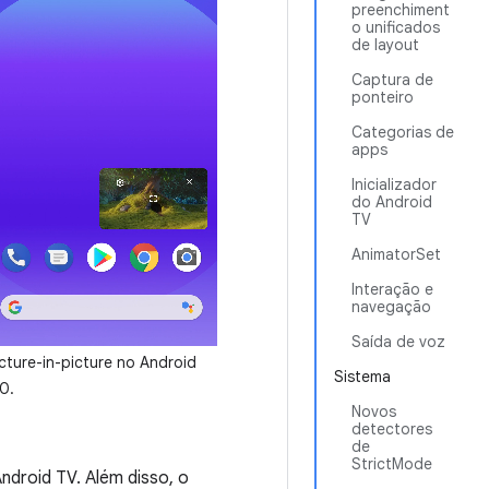
preenchiment
o unificados
de layout
Captura de
ponteiro
Categorias de
apps
Inicializador
do Android
TV
AnimatorSet
Interação e
navegação
Saída de voz
icture-in-picture no Android
Sistema
0.
Novos
detectores
de
StrictMode
ndroid TV. Além disso, o