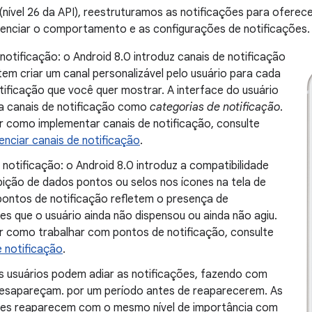
(nível 26 da API), reestruturamos as notificações para oferece
renciar o comportamento e as configurações de notificações.
notificação: o Android 8.0 introduz canais de notificação
em criar um canal personalizável pelo usuário para cada
tificação que você quer mostrar. A interface do usuário
 a canais de notificação como
categorias de notificação
.
r como implementar canais de notificação, consulte
nciar canais de notificação
.
notificação: o Android 8.0 introduz a compatibilidade
bição de dados pontos ou selos nos ícones na tela de
 pontos de notificação refletem o presença de
es que o usuário ainda não dispensou ou ainda não agiu.
r como trabalhar com pontos de notificação, consulte
 notificação
.
s usuários podem adiar as notificações, fazendo com
desapareçam. por um período antes de reaparecerem. As
ões reaparecem com o mesmo nível de importância com