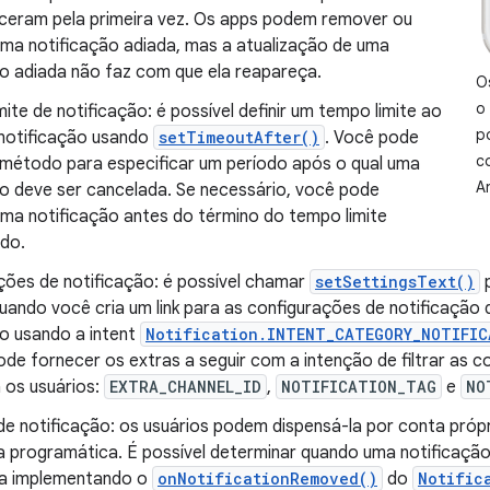
ceram pela primeira vez. Os apps podem remover ou
 uma notificação adiada, mas a atualização de uma
ão adiada não faz com que ela reapareça.
O
o
ite de notificação: é possível definir um tempo limite ao
p
 notificação usando
setTimeoutAfter()
. Você pode
c
 método para especificar um período após o qual uma
A
ão deve ser cancelada. Se necessário, você pode
uma notificação antes do término do tempo limite
ado.
ções de notificação: é possível chamar
setSettingsText()
p
ando você cria um link para as configurações de notificação 
ão usando a intent
Notification.INTENT_CATEGORY_NOTIFIC
de fornecer os extras a seguir com a intenção de filtrar as c
a os usuários:
EXTRA_CHANNEL_ID
,
NOTIFICATION_TAG
e
NO
de notificação: os usuários podem dispensá-la por conta pró
a programática. É possível determinar quando uma notificação
a implementando o
onNotificationRemoved()
do
Notific