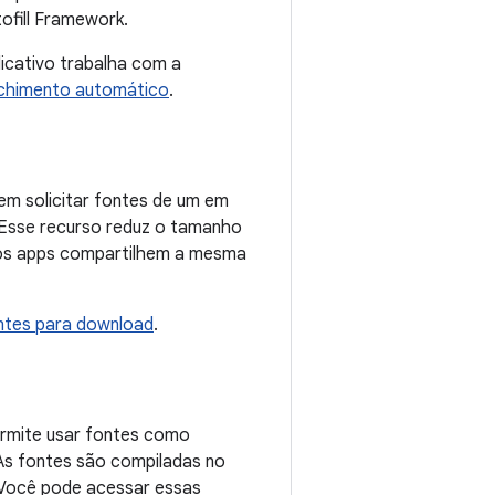
ofill Framework.
licativo trabalha com a
nchimento automático
.
tem solicitar fontes de um em
 Esse recurso reduz o tamanho
ios apps compartilhem a mesma
ntes para download
.
permite usar fontes como
 As fontes são compiladas no
 Você pode acessar essas