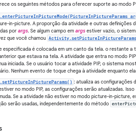
erece os seguintes métodos para oferecer suporte ao modo P
.enterPictureInPictureMode(PictureInPictureParams ar
ure-in-picture. A proporção da atividade e outras definições 
adas por
args
. Se algum campo em
args
estiver vazio, o sistem
 vez que você chamou
Activity.setPictureInPictureParam
de especificada é colocada em um canto da tela. o restante a 
 anterior que estava na tela. A atividade que entra no modo P
ua iniciada. Se o usuário tocar a atividade PIP, o sistema mo
ário. Nenhum evento de toque chega à atividade enquanto ela
.setPictureInPictureParams()
: atualiza as configurações 
estiver no modo PIP, as configurações serão atualizadas. Isso
muda. Se a atividade não estiver no modo picture-in-picture, e
ção serão usadas, independentemente do método
enterPict
s