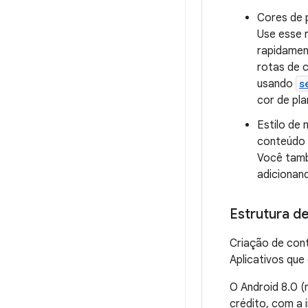
Cores de p
Use esse 
rapidamen
rotas de 
usando
s
cor de pl
Estilo de
conteúdo 
Você tam
adicionan
Estrutura d
Criação de cont
Aplicativos que
O Android 8.0 (
crédito, com a 