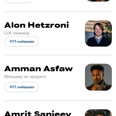
Alon Hetzroni
UX-инженер
read_more
1 сообщение
Amman Asfaw
Менеджер по продукту
read_more
1 сообщение
Amrit Sanjeev