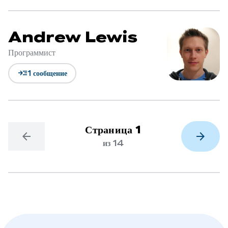
Andrew Lewis
Программист
read_more
1 сообщение
Страница 1
arrow_back
arrow_forward
из 14