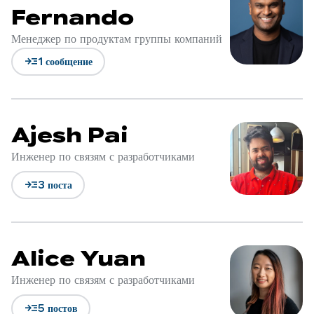
Fernando
Менеджер по продуктам группы компаний
read_more
1 сообщение
Ajesh Pai
Инженер по связям с разработчиками
read_more
3 поста
Alice Yuan
Инженер по связям с разработчиками
read_more
5 постов