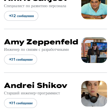
Специалист по развитию персонала
read_more
2 сообщения
Amy Zeppenfeld
Инженер по связям с разработчиками
read_more
1 сообщение
Andrei Shikov
Старший инженер-программист
read_more
1 сообщение