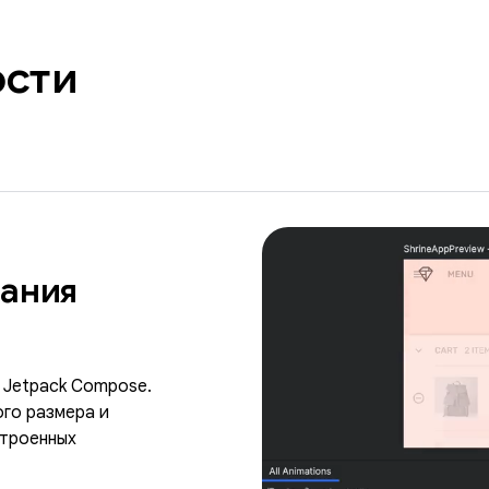
ости
дания
 Jetpack Compose.
го размера и
троенных